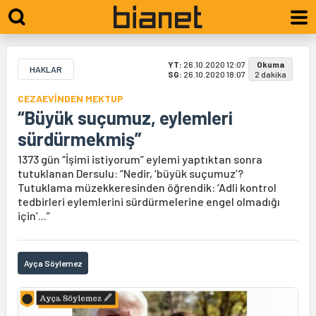
YT:
26.10.2020 12:07
Okuma
HAKLAR
SG:
26.10.2020 18:07
2 dakika
CEZAEVİNDEN MEKTUP
“Büyük suçumuz, eylemleri
sürdürmekmiş”
1373 gün “İşimi istiyorum” eylemi yaptıktan sonra
tutuklanan Dersulu: “Nedir, ‘büyük suçumuz’?
Tutuklama müzekkeresinden öğrendik: ‘Adli kontrol
tedbirleri eylemlerini sürdürmelerine engel olmadığı
için’...”
Ayça Söylemez