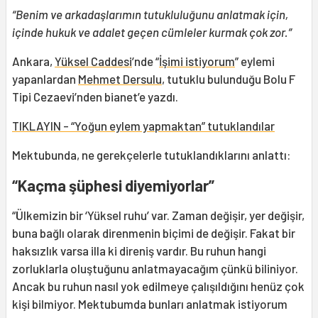
“Benim ve arkadaşlarımın tutukluluğunu anlatmak için,
içinde hukuk ve adalet geçen cümleler kurmak çok zor.”
Ankara,
Yüksel Caddesi
’nde “
İşimi istiyorum
” eylemi
yapanlardan
Mehmet Dersulu
, tutuklu bulunduğu Bolu F
Tipi Cezaevi’nden bianet’e yazdı.
TIKLAYIN - “Yoğun eylem yapmaktan” tutuklandılar
Mektubunda, ne gerekçelerle tutuklandıklarını anlattı:
“Kaçma şüphesi diyemiyorlar”
“Ülkemizin bir ‘Yüksel ruhu’ var. Zaman değişir, yer değişir,
buna bağlı olarak direnmenin biçimi de değişir. Fakat bir
haksızlık varsa illa ki direniş vardır. Bu ruhun hangi
zorluklarla oluştuğunu anlatmayacağım çünkü biliniyor.
Ancak bu ruhun nasıl yok edilmeye çalışıldığını henüz çok
kişi bilmiyor. Mektubumda bunları anlatmak istiyorum