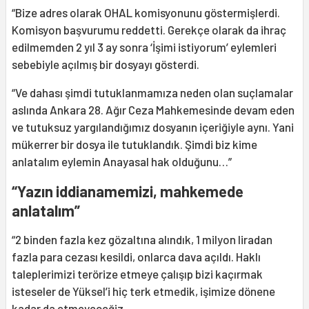
“Bize adres olarak OHAL komisyonunu göstermişlerdi.
Komisyon başvurumu reddetti. Gerekçe olarak da ihraç
edilmemden 2 yıl 3 ay sonra ‘İşimi istiyorum’ eylemleri
sebebiyle açılmış bir dosyayı gösterdi.
“Ve dahası şimdi tutuklanmamıza neden olan suçlamalar
aslında Ankara 28. Ağır Ceza Mahkemesinde devam eden
ve tutuksuz yargılandığımız dosyanın içeriğiyle aynı. Yani
mükerrer bir dosya ile tutuklandık. Şimdi biz kime
anlatalım eylemin Anayasal hak olduğunu…”
“Yazın iddianamemizi, mahkemede
anlatalım”
“2 binden fazla kez gözaltına alındık, 1 milyon liradan
fazla para cezası kesildi, onlarca dava açıldı. Haklı
taleplerimizi terörize etmeye çalışıp bizi kaçırmak
isteseler de Yüksel’i hiç terk etmedik, işimize dönene
kadar da etmeyeceğiz.