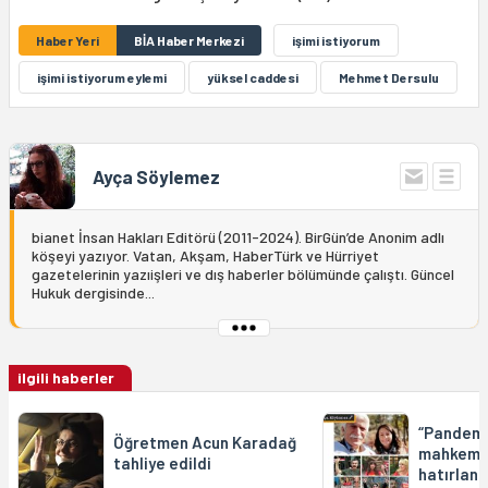
Haber Yeri
BİA Haber Merkezi
işimi istiyorum
işimi istiyorum eylemi
yüksel caddesi
Mehmet Dersulu
Ayça Söylemez
bianet İnsan Hakları Editörü (2011-2024). BirGün’de Anonim adlı
köşeyi yazıyor. Vatan, Akşam, HaberTürk ve Hürriyet
gazetelerinin yazıişleri ve dış haberler bölümünde çalıştı. Güncel
Hukuk dergisinde...
ilgili haberler
“Pandemi
Öğretmen Acun Karadağ
mahkemey
tahliye edildi
hatırland