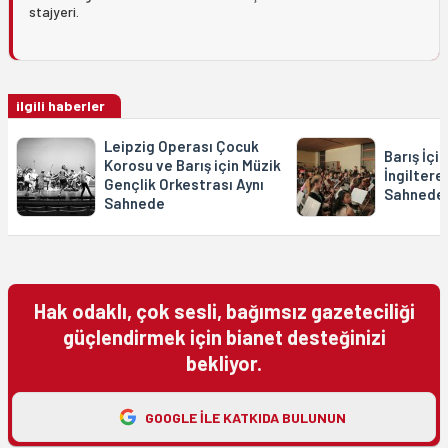
stajyeri.
ilgili haberler
Leipzig Operası Çocuk
Barış İçi
Korosu ve Barış için Müzik
İngiltere
Gençlik Orkestrası Aynı
Sahnede 
Sahnede
Hak odaklı, çok sesli, bağımsız gazeteciliği
güçlendirmek için bianet desteğinizi
bekliyor.
GOOGLE ILE KATKIDA BULUNUN