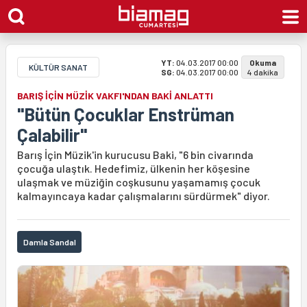
YT:
04.03.2017 00:00
Okuma
KÜLTÜR SANAT
SG:
04.03.2017 00:00
4 dakika
BARIŞ İÇİN MÜZİK VAKFI'NDAN BAKİ ANLATTI
"Bütün Çocuklar Enstrüman
Çalabilir"
Barış İçin Müzik'in kurucusu Baki, "6 bin civarında
çocuğa ulaştık. Hedefimiz, ülkenin her köşesine
ulaşmak ve müziğin coşkusunu yaşamamış çocuk
kalmayıncaya kadar çalışmalarını sürdürmek" diyor.
Damla Sandal