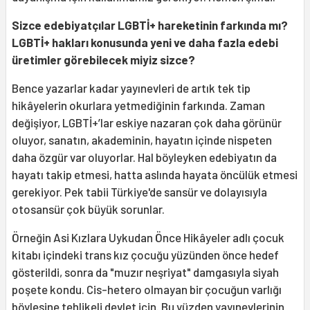
Sizce edebiyatçılar LGBTİ+ hareketinin farkında mı?
LGBTİ+ hakları konusunda yeni ve daha fazla edebi
üretimler görebilecek miyiz
sizce?
Bence yazarlar kadar yayınevleri de artık tek tip
hikâyelerin okurlara yetmediğinin farkında. Zaman
değişiyor, LGBTİ+’lar eskiye nazaran çok daha görünür
oluyor, sanatın, akademinin, hayatın içinde nispeten
daha özgür var oluyorlar. Hal böyleyken edebiyatın da
hayatı takip etmesi, hatta aslında hayata öncülük etmesi
gerekiyor. Pek tabii Türkiye'de sansür ve dolayısıyla
otosansür çok büyük sorunlar.
Örneğin Asi Kızlara Uykudan Önce Hikâyeler adlı çocuk
kitabı içindeki trans kız çocuğu yüzünden önce hedef
gösterildi, sonra da "muzır neşriyat" damgasıyla siyah
poşete kondu. Cis-hetero olmayan bir çocuğun varlığı
böylesine tehlikeli devlet için. Bu yüzden yayınevlerinin