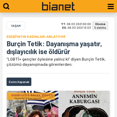
YT:
06.03.2021 00:00
Okuma
YAŞAM
SG:
06.03.2021 13:03
5 dakika
EDEBİYATIN KADINLARI ANLATIYOR
Burçin Tetik: Dayanışma yaşatır,
dışlayıcılık ise öldürür
“LGBTİ+ gençler öylesine yalnız ki” diyen Burçin Tetik,
çözümü dayanışmada görenlerden.
Evrim Kepenek