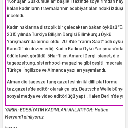
“Konuşan Suskunluklar” başlıklı tezinde soykırımdan haya
kalan kadınların travmalarının edebiyat alanındaki izdüşü
inceledi.
Kadın haklarına distopik bir gelecekten bakan öyküsü “Eşç
2015 yılında Türkiye Bilişim Dergisi Bilimkurgu Öykü
Yarışması’nda birinci oldu. 2018’de “Yarım Saat” adlı öyküsü
KaosGL’nin düzenlediği Kadın Kadına Öykü Yarışması’nda ö
ödüle layık görüldü. 5Harfliler, Amargi Dergi, bianet, die
tageszeitung, sisterhood-magazine gibi çeşitli mecralard
Türkçe, İngilizce ve Almanca yazıları yayımlandı.
Alman die tageszeitung gazetesinin iki dilli platformu
taz.gazete’de editör olarak çalıştı, Deutsche Welle bünyes
sosyal medya ve video editörlüğü yaptı. Halen Berlin’de yaşı
YARIN: EDEBİYATIN KADINLARI ANLATIYOR: Hatice
Meryem'i dinliyoruz.