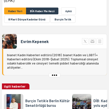
(EMK)
Haber Yeri
BİA Haber Merkezi
öykü
8 Mart Dünya Kadınlar Günü
Burçin Tetik
Evrim Kepenek
bianet Kadın Haberleri editörü (2018). bianet Kadın ve LGBTİ+
Haberleri editörü (Ekim 2018-Şubat 2025). Toplumsal cinsiyet
odaklı habercilik ve cinsiyet temelli şiddet haberciliği alanında
atölyeler...
ilgili haberler
Burçin Tetik’e Berlin Kültür
DİB: Kadı
Senatörlüğü bursu
yolu aydı