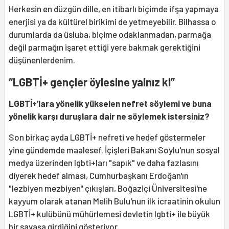
Herkesin en düzgün dille, en itibarlı biçimde ifşa yapmaya
enerjisi ya da kültürel birikimi de yetmeyebilir. Bilhassa o
durumlarda da üsluba, biçime odaklanmadan, parmağa
değil parmağın işaret ettiği yere bakmak gerektiğini
düşünenlerdenim.
“LGBTİ+ gençler öylesine yalnız ki”
LGBTİ+’lara yönelik yükselen nefret söylemi ve buna
yönelik karşı duruşlara dair ne söylemek istersiniz?
Son birkaç ayda LGBTİ+ nefreti ve hedef göstermeler
yine gündemde maalesef. İçişleri Bakanı Soylu'nun sosyal
medya üzerinden lgbti+ları "sapık" ve daha fazlasını
diyerek hedef alması, Cumhurbaşkanı Erdoğan'ın
"lezbiyen mezbiyen" çıkışları, Boğaziçi Üniversitesi'ne
kayyum olarak atanan Melih Bulu'nun ilk icraatinin okulun
LGBTİ+ kulübünü mühürlemesi devletin lgbti+ ile büyük
bir savaşa girdiğini gösteriyor.