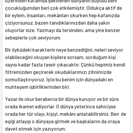
üzerinden kafamda şekillenen dünyanın büyüsü beni
çocukluğumdan beri çok etkilemiştir. Oldukça aktif de
bir eylem, insanları, mekânları okurken hep kafanızda
çiziyorsunuz, bazen tanıdıklarınızdan daha yakın
oluyorlar size. Yazmayı da tersinden, ama yine benzer
sebeplerle çok seviyorum.
Bir öyküdeki karakterin neye benzediğini, neleri seviyor
olabileceğini okuyan kişilere sorsam, sorduğum kişi
sayısı kadar fazla tasvir çıkacaktır. Çünkü hepimiz kendi
filtremizden geçirerek okuduklarımızı zihnimizde
somutlaştırıyoruz. İşte bu benim için dünyadaki en
muhteşem işbirliklerinden biri.
Yazar ile okur beraberce bir dünya kuruyor ve bir süre
orada ikamet ediyorlar. O dünya yeterince sahiciyse
orada her tür olayı, kişiyi, mekânı anlatabilirsiniz. Ben de
eşiği atlayıp o dünyaya girmek ve başkalarını da oraya
davet etmek için yazıyorum.