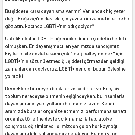
Bu şiddete karşı dayanışma var mı? Var, ancak hiç yeterli
değil. Boğaziçi'ne destek için yazılan imza metinlerine bir
göz atın, kaçında LGBTİ+’nın adı geçiyor?
Üstelik okulun LGBTİ+ öğrencileri bunca şiddetin hedefi
olmuşken. En dayanışmacı, en yanımızda sandığımız
kişilerin bile devlete karşı çok "marjinalleşmemek" için
LGBTİ+’nın sözünü etmediği, şiddeti görmezden geldiği
zamanlardan geçiyoruz. LGBTİ+ gençler bugün öylesine
yalnız ki!
Derneklere bitmeyen baskılar ve saldırılar varken, sivil
toplum neredeyse bitmenin eşiğindeyken, bu insanlarla
dayanışmanın yeni yollarını bulmamız lazım. Kendi
aramızda burslar organize etmemiz, performans sanatı
organizatörlerine destek çıkmamız, kitap, atölye
çalışması, eğitimler vs., elimizden gelen her kaynağı
dayanışma için kullanmamız gerekiyor. Hemen şimdi.