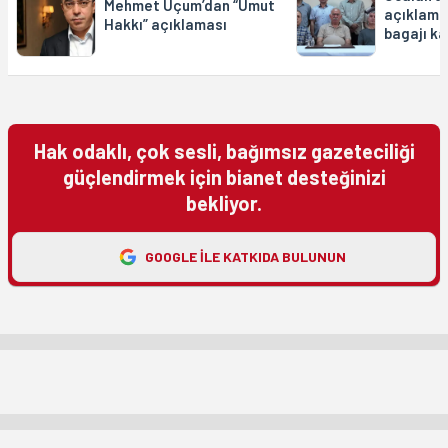
Mehmet Uçum’dan “Umut
açıklamas
Hakkı” açıklaması
bagajı ka
Hak odaklı, çok sesli, bağımsız gazeteciliği
güçlendirmek için bianet desteğinizi
bekliyor.
GOOGLE ILE KATKIDA BULUNUN