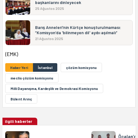
başkanlarını dinleyecek
25 Ağustos 2025
Barış Anneleri'nin Kürtçe konuşturulmaması:
“Komisyon’da 'bilinmeyen dil' ayıbı aşılmalı”
21 Ağustos 2025
(EMK)
Haber Yeri
İstanbul
çözüm komisyonu
meclis çözüm komisyonu
Milli Dayanışma, Kardeşlik ve Demokrasi Komisyonu
Bülent Arınç
ilgili haberler
Öcalan’da