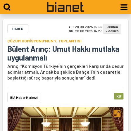
YT:
28.08.2025 13:56
Okuma
HABER
SG:
28.08.2025 14:27
2 dakika
ÇÖZÜM KOMİSYONU'NUN 7. TOPLANTISI
Bülent Arınç: Umut Hakkı mutlaka
uygulanmalı
Arınç, “Komisyon Türkiye’nin gerçekleri karşısında cesur
adımlar atmalı. Ancak bu şekilde Bahçeli’nin cesaretle
başlattığı süreç başarıyla sonuçlanır” dedi.
KU
BİA Haber Merkezi