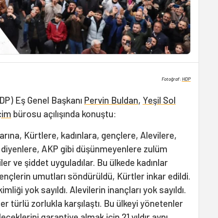
Fotoğraf:
HDP
HDP) Eş Genel Başkanı
Pervin Buldan
,
Yeşil Sol
çim
bürosu açılışında konuştu:
larına, Kürtlere, kadınlara, gençlere, Alevilere,
m diyenlere, AKP gibi düşünmeyenlere zulüm
tiler ve şiddet uyguladılar. Bu ülkede kadınlar
gençlerin umutları söndürüldü, Kürtler inkar edildi.
imliği yok sayıldı. Alevilerin inançları yok sayıldı.
r türlü zorlukla karşılaştı. Bu ülkeyi yönetenler
eceklerini garantiye almak için 21 yıldır aynı