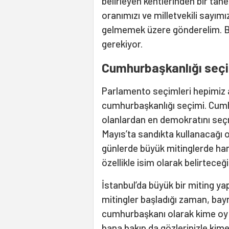
belirleyen kentlerinden bir tan
oranımızı ve milletvekili sayımı
gelmemek üzere gönderelim. B
gerekiyor.
Cumhurbaşkanlığı seç
Parlamento seçimleri hepimiz 
cumhurbaşkanlığı seçimi. Cum
olanlardan en demokratını seç
Mayıs’ta sandıkta kullanacağı oy
günlerde büyük mitinglerde ha
özellikle isim olarak belirteceği
İstanbul’da büyük bir miting ya
mitingler başladığı zaman, ba
cumhurbaşkanı olarak kime oy v
bana bakıp da gözlerinizle kime 