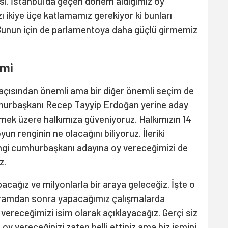
esi. İstanbul’da geçen dönem aldığımız oy
zı ikiye üçe katlamamız gerekiyor ki bunları
unun için de parlamentoya daha güçlü girmemiz
imi
açısından önemli ama bir diğer önemli seçim de
hurbaşkanı Recep Tayyip Erdoğan yerine aday
mek üzere halkımıza güveniyoruz. Halkımızın 14
un renginin ne olacağını biliyoruz. İleriki
ngi cumhurbaşkanı adayına oy vereceğimizi de
z.
pacağız ve milyonlarla bir araya geleceğiz. İşte o
yramdan sonra yapacağımız çalışmalarda
ereceğimizi isim olarak açıklayacağız. Gerçi siz
oy vereceğinizi zaten belli ettiniz ama biz ismini