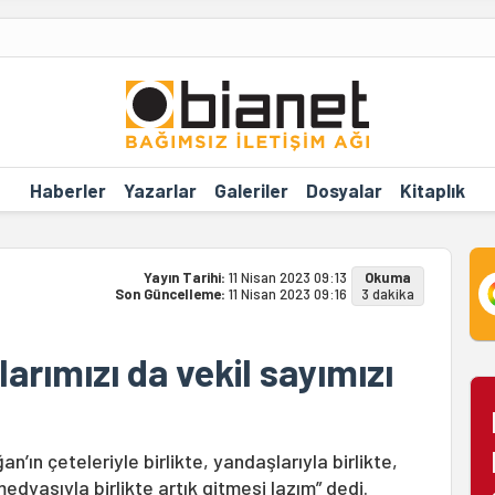
Haberler
Yazarlar
Galeriler
Dosyalar
Kitaplık
Yayın Tarihi:
11 Nisan 2023 09:13
Okuma
Son Güncelleme:
11 Nisan 2023 09:16
3 dakika
arımızı da vekil sayımızı
’ın çeteleriyle birlikte, yandaşlarıyla birlikte,
medyasıyla birlikte artık gitmesi lazım” dedi.