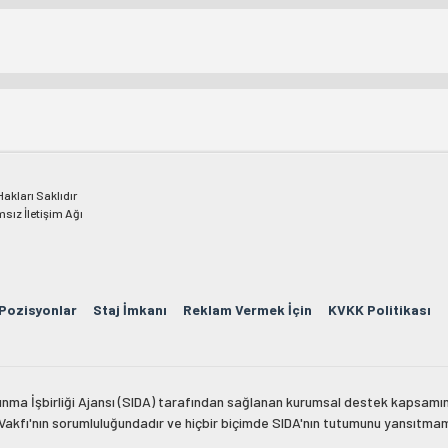
kları Saklıdır
msız İletişim Ağı
 Pozisyonlar
Staj İmkanı
Reklam Vermek İçin
KVKK Politikası
lkınma İşbirliği Ajansı (SIDA) tarafından sağlanan kurumsal destek kapsamın
 Vakfı'nın sorumluluğundadır ve hiçbir biçimde SIDA'nın tutumunu yansıtma