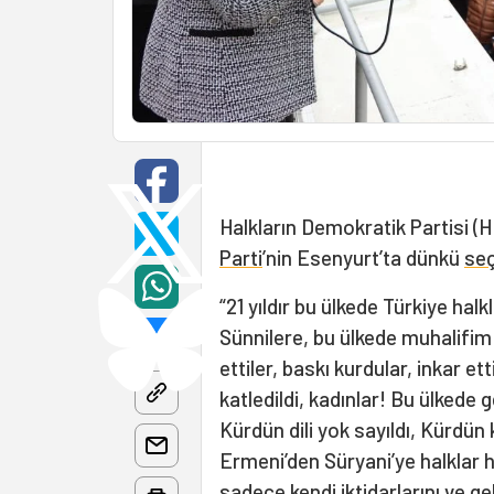
Halkların Demokratik Partisi (
Parti
’nin Esenyurt’ta dünkü
se
“21 yıldır bu ülkede Türkiye halk
Sünnilere, bu ülkede muhalifi
ettiler, baskı kurdular, inkar et
katledildi, kadınlar! Bu ülkede 
Kürdün dili yok sayıldı, Kürdün k
Ermeni’den Süryani’ye halklar he
sadece kendi iktidarlarını ve gel