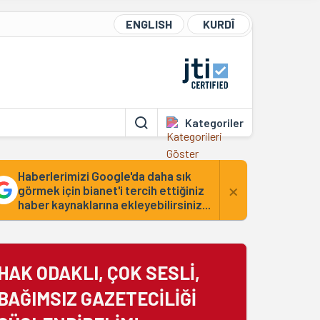
ENGLISH
KURDÎ
Kategoriler
Haberlerimizi Google'da daha sık
×
görmek için bianet'i tercih ettiğiniz
haber kaynaklarına ekleyebilirsiniz...
HAK ODAKLI, ÇOK SESLİ,
BAĞIMSIZ GAZETECİLİĞİ