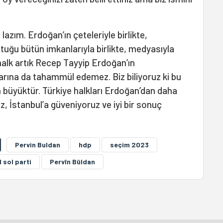
lazım. Erdoğan’ın çeteleriyle birlikte,
uttuğu bütün imkanlarıyla birlikte, medyasıyla
 halk artık Recep Tayyip Erdoğan’ın
larına da tahammül edemez. Biz biliyoruz ki bu
büyüktür. Türkiye halkları Erdoğan’dan daha
, İstanbul’a güveniyoruz ve iyi bir sonuç
Pervin Buldan
hdp
seçim 2023
l sol parti
Pervîn Bûldan