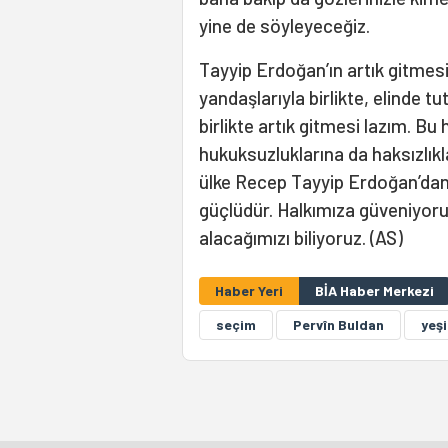
yine de söyleyeceğiz.
Tayyip Erdoğan’ın artık gitmesi 
yandaşlarıyla birlikte, elinde t
birlikte artık gitmesi lazım. Bu
hukuksuzluklarına da haksızlık
ülke Recep Tayyip Erdoğan’dan 
güçlüdür. Halkımıza güveniyoruz
alacağımızı biliyoruz. (AS)
Haber Yeri
BİA Haber Merkezi
seçim
Pervîn Buldan
yeşi