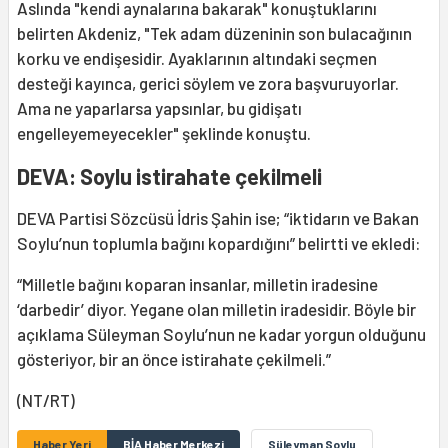
Aslında "kendi aynalarına bakarak" konuştuklarını
belirten Akdeniz, "Tek adam düzeninin son bulacağının
korku ve endişesidir. Ayaklarının altındaki seçmen
desteği kayınca, gerici söylem ve zora başvuruyorlar.
Ama ne yaparlarsa yapsınlar, bu gidişatı
engelleyemeyecekler" şeklinde konuştu.
DEVA: Soylu istirahate çekilmeli
DEVA Partisi Sözcüsü İdris Şahin ise; “iktidarın ve Bakan
Soylu’nun toplumla bağını kopardığını” belirtti ve ekledi:
“Milletle bağını koparan insanlar, milletin iradesine
‘darbedir’ diyor. Yegane olan milletin iradesidir. Böyle bir
açıklama Süleyman Soylu’nun ne kadar yorgun olduğunu
gösteriyor, bir an önce istirahate çekilmeli.”
(NT/RT)
Haber Yeri
BİA Haber Merkezi
Süleyman Soylu