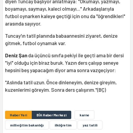
diyen Tuncay başlıyor anlatmaya: "Okumayı, yazmayı,
boyamayı, saymayı, kaleci olmayı..." Arkadaşlarıyla
futbol oynarken kaleye geçtiği için onu da "öğrendikleri"
arasında sayıyor.
Tuncay'ın tatil planında babaannesini ziyaret, denize
gitmek, futbol oynamak var.
Deniz Şan
da üçüncü sınıfa pekiyi ile geçti ama bir dersi
"iyi" olduğu için biraz buruk. Yazın ders çalışıp seneye
hepsini beş yapacağım diyor ama sonra vazgeçiyor:
"Aslında tatil uzun. Önce dinleneyim, denize gireyim,
kuzenlerimi göreyim. Sonra ders çalışırım."(BÇ)
Haber Yeri
BİA Haber Merkezi
karne
milli eğitim bakanlığı
ilköğretim
yaz tatili