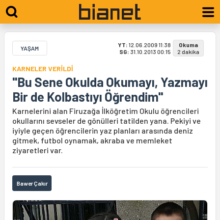
YT:
12.06.2009 11:38
Okuma
YAŞAM
SG:
31.10.2013 00:15
2 dakika
KARNELER VERİLDİ
"Bu Sene Okulda Okumayı, Yazmayı
Bir de Kolbastıyı Öğrendim"
Karnelerini alan Firuzağa İlköğretim Okulu öğrencileri
okullarını sevseler de gönülleri tatilden yana. Pekiyi ve
iyiyle geçen öğrencilerin yaz planları arasında deniz
gitmek, futbol oynamak, akraba ve memleket
ziyaretleri var.
Bawer Çakır