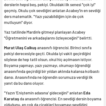
derslerin hepsi beş, pekiyi. Okuldaki ilk senesi "çok iyi"
geçmiş. Okulu çok sevdiğini anlatan Acabey'in en sevdiği
ders matematik. "Yazı yazabildiğim için de çok
mutluyum" diyor.
Yaz tatilinde Mardin'e gitmeyi planlayan Acabey
"Öğretmenini ve arkadaşlarını özleyeceğini" belirtti.
Murat Ulaş Calkuş
anasınıfı öğrencisi. Birinci sınıfa
pekiyi derecesiyle geçti. Okulda iyi vakit geçirdiğini
söylese de hep tatil olsun, okul hiç açılmasın istiyor.
Boyama yapmayı, yazı yazmayı, okumayı öğrendiği
anasınıfında geçirdiği bir yıldan aklında kalansa kolbastı
dansı. Anasınıfında ne öğrendin sorumuza verdiği ilk
yanıt da bu dans oluyor.
"Yazın 'Eniştemin adasına' gideceğini" anlatan
Eda
Karataş
da anasınıfı öğrencisi. En sevdiği dersin boyama
olduğunu, en çok da çiçekleri boyamayı sevdiğini