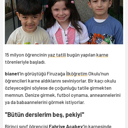
15 milyon öğrencinin
yaz tatili
bugün yapılan
karne
törenleriyle başladı.
bianet
'in görüştüğü Firuzağa
İlköğretim
Okulu'nun
öğrencileri karne aldıklarını seviniyorlar. Bir kaçı okulu
özleyeceğini söylese de çoğunluğu tatile girmekten
memnun. Denize girmek, futbol oynama, anneannelerini
ya da babaannelerini görmek istiyorlar.
"Bütün derslerim beş, pekiyi"
Birinci sınıf öğrencisi
Fahriye Acabey
'in karnesinde