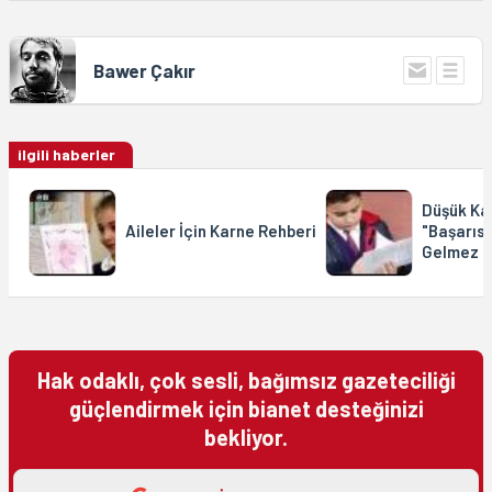
Bawer Çakır
ilgili haberler
Düşük Ka
Aileler İçin Karne Rehberi
"Başarısı
Gelmez
Hak odaklı, çok sesli, bağımsız gazeteciliği
güçlendirmek için bianet desteğinizi
bekliyor.