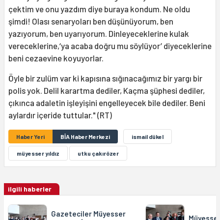
çektim ve onu yazdım diye buraya kondum. Ne oldu
şimdi! Olası senaryoları ben düşünüyorum, ben
yazıyorum, ben uyarıyorum. Dinleyeceklerine kulak
vereceklerine,‘ya acaba doğru mu söylüyor’ diyeceklerine
beni cezaevine koyuyorlar.
Öyle bir zulüm var ki kapısına sığınacağımız bir yargı bir
polis yok. Delil karartma dediler, Kaçma şüphesi dediler,
çıkınca adaletin işleyişini engelleyecek bile dediler. Beni
aylardır içeride tuttular." (RT)
Haber Yeri
BİA Haber Merkezi
ismail dükel
müyesser yıldız
utku çakırözer
ilgili haberler
Gazeteciler Müyesser
Müyesser 