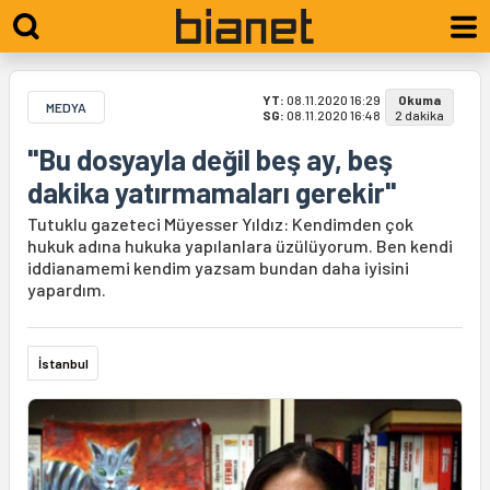
YT:
08.11.2020 16:29
Okuma
MEDYA
SG:
08.11.2020 16:48
2 dakika
"Bu dosyayla değil beş ay, beş
dakika yatırmamaları gerekir"
Tutuklu gazeteci Müyesser Yıldız: Kendimden çok
hukuk adına hukuka yapılanlara üzülüyorum. Ben kendi
iddianamemi kendim yazsam bundan daha iyisini
yapardım.
İstanbul