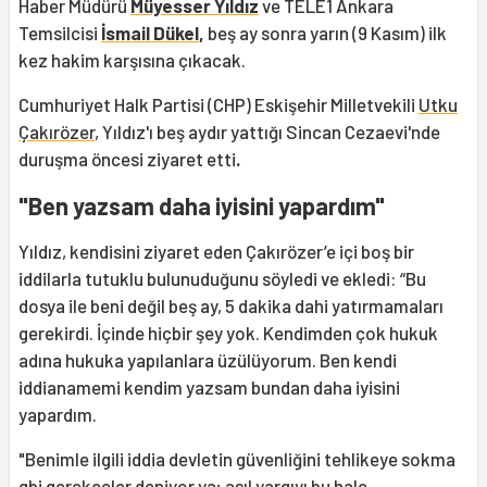
Haber Müdürü
Müyesser Yıldız
ve TELE1 Ankara
Temsilcisi
İsmail Dükel
,
beş ay sonra yarın (9 Kasım) ilk
kez hakim karşısına çıkacak.
Cumhuriyet Halk Partisi (CHP) Eskişehir Milletvekili
Utku
Çakırözer
, Yıldız'ı beş aydır yattığı Sincan Cezaevi'nde
duruşma öncesi ziyaret etti
.
"Ben yazsam daha iyisini yapardım"
Yıldız, kendisini ziyaret eden Çakırözer’e içi boş bir
iddilarla tutuklu bulunuduğunu söyledi ve ekledi: “Bu
dosya ile beni değil beş ay, 5 dakika dahi yatırmamaları
gerekirdi. İçinde hiçbir şey yok. Kendimden çok hukuk
adına hukuka yapılanlara üzülüyorum. Ben kendi
iddianamemi kendim yazsam bundan daha iyisini
yapardım.
"Benimle ilgili iddia devletin güvenliğini tehlikeye sokma
gbi gerekçeler deniyor ya; asıl yargıyı bu hale