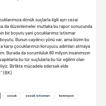
uklarımıza dönük suçlarla ilgili ayrı cezai
aşka da düzenlemeler mutlaka bu rapor sonucunda
şin bir boyutu yani çocuklarımız istismar
 boyutu. Bunun caydırıcı yönü var, ama bizim bu
ara karşı çocuklarımızı koruyucu adımları atmaya
ım. Burada da sorumluluk 80 milyon insanımızın
sapıklarla bu tür suçlularla bu tür eğilimi olan
eliyiz. Birlikte mücadele edersek elde
” (BK)
çocuk
çocuk istismarı
komisyon