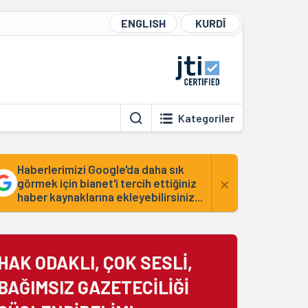
ENGLISH
KURDÎ
Kategoriler
Haberlerimizi Google'da daha sık
×
görmek için bianet'i tercih ettiğiniz
haber kaynaklarına ekleyebilirsiniz...
HAK ODAKLI, ÇOK SESLİ,
BAĞIMSIZ GAZETECİLİĞİ