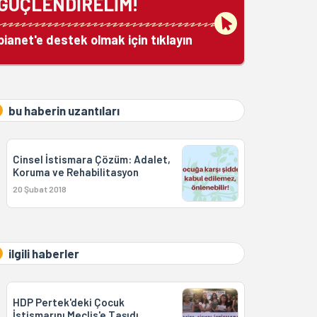
GÜÇLENDİRELİM!
bianet'e destek olmak için tıklayın
bu haberin uzantıları
Cinsel İstismara Çözüm: Adalet,
Koruma ve Rehabilitasyon
20 Şubat 2018
ilgili haberler
HDP Pertek'deki Çocuk
İstismarını Meclis'e Taşıdı