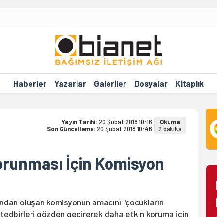
Haberler
Yazarlar
Galeriler
Dosyalar
Kitaplık
Yayın Tarihi:
20 Şubat 2018 10:16
Okuma
Son Güncelleme:
20 Şubat 2018 10:46
2 dakika
orunması İçin Komisyon
ndan oluşan komisyonun amacını "çocukların
edbirleri gözden geçirerek daha etkin koruma için