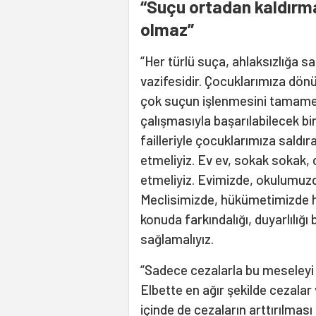
“Suçu ortadan kaldır
olmaz”
“Her türlü suça, ahlaksızlığa s
vazifesidir. Çocuklarımıza dön
çok suçun işlenmesini tamame
çalışmasıyla başarılabilecek bi
failleriyle çocuklarımıza saldı
etmeliyiz. Ev ev, sokak sokak
etmeliyiz. Evimizde, okulumuzd
Meclisimizde, hükümetimizde ha
konuda farkındalığı, duyarlılığı b
sağlamalıyız.
“Sadece cezalarla bu meseleyi 
Elbette en ağır şekilde cezalar 
içinde de cezaların arttırılması