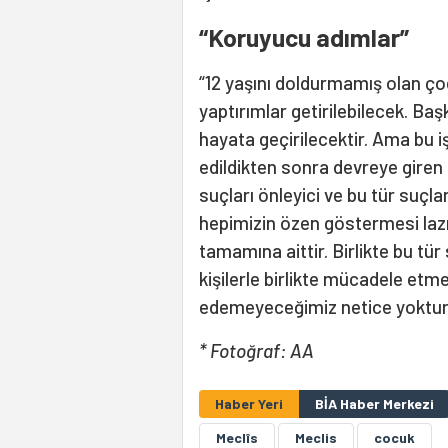
“Koruyucu adımlar”
“12 yaşını doldurmamış olan çoc
yaptırımlar getirilebilecek. B
hayata geçirilecektir. Ama bu i
edildikten sonra devreye giren
suçları önleyici ve bu tür suçl
hepimizin özen göstermesi laz
tamamına aittir. Birlikte bu tür 
kişilerle birlikte mücadele etm
edemeyeceğimiz netice yoktur.
* Fotoğraf: AA
Haber Yeri
BİA Haber Merkezi
Meclîs
Meclis
cocuk