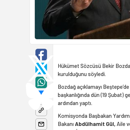
Hükümet Sözcüsü Bekir Bozda
kurulduğunu söyledi.
Bozdağ açıklamayı Beştepe’d
başkanlığında dün (19 Şubat) g
ardından yaptı.
Komisyonda Başbakan Yardımc
Bakanı
Abdülhamit Gül,
Aile v