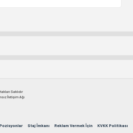
kları Saklıdır
msız İletişim Ağı
 Pozisyonlar
Staj İmkanı
Reklam Vermek İçin
KVKK Politikası