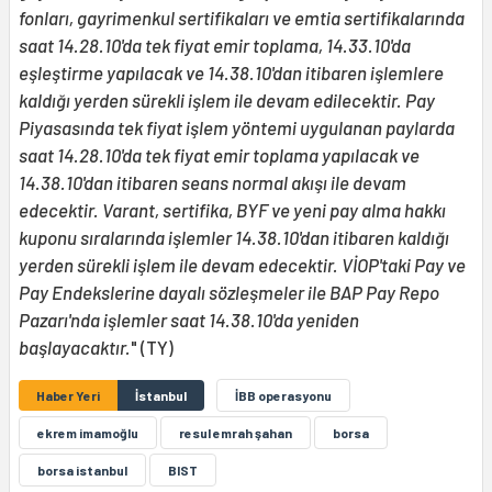
fonları, gayrimenkul sertifikaları ve emtia sertifikalarında
saat 14.28.10'da tek fiyat emir toplama, 14.33.10'da
eşleştirme yapılacak ve 14.38.10'dan itibaren işlemlere
kaldığı yerden sürekli işlem ile devam edilecektir. Pay
Piyasasında tek fiyat işlem yöntemi uygulanan paylarda
saat 14.28.10'da tek fiyat emir toplama yapılacak ve
14.38.10'dan itibaren seans normal akışı ile devam
edecektir. Varant, sertifika, BYF ve yeni pay alma hakkı
kuponu sıralarında işlemler 14.38.10'dan itibaren kaldığı
yerden sürekli işlem ile devam edecektir. VİOP'taki Pay ve
Pay Endekslerine dayalı sözleşmeler ile BAP Pay Repo
Pazarı'nda işlemler saat 14.38.10'da yeniden
başlayacaktır.
" (TY)
Haber Yeri
İstanbul
İBB operasyonu
ekrem imamoğlu
resul emrah şahan
borsa
borsa istanbul
BIST