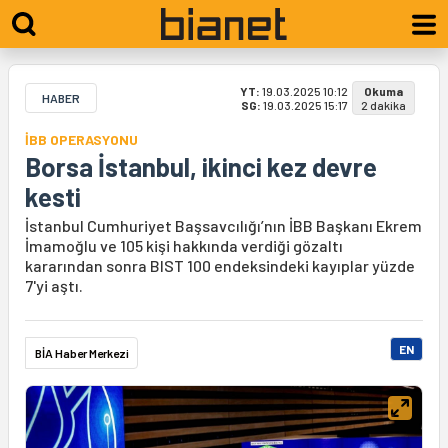
YT:
19.03.2025 10:12
Okuma
HABER
SG:
19.03.2025 15:17
2 dakika
İBB OPERASYONU
Borsa İstanbul, ikinci kez devre
kesti
İstanbul Cumhuriyet Başsavcılığı’nın İBB Başkanı Ekrem
İmamoğlu ve 105 kişi hakkında verdiği gözaltı
kararından sonra BIST 100 endeksindeki kayıplar yüzde
7'yi aştı.
EN
BİA Haber Merkezi