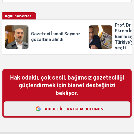
ilgili haberler
Prof. Dr.
Ekrem İ
Gazeteci İsmail Saymaz
hamlesiy
gözaltına alındı
Türkiye’y
seçti
Hak odaklı, çok sesli, bağımsız gazeteciliği
güçlendirmek için bianet desteğinizi
bekliyor.
GOOGLE ILE KATKIDA BULUNUN