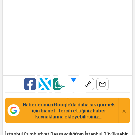
Haberlerimizi Google'da daha sık görmek
×
için bianet'i tercih ettiğiniz haber
kaynaklarına ekleyebilirsiniz...
İstanbul Cumhuriyet Başsavcılığı’nın İstanbul Büyükşehir