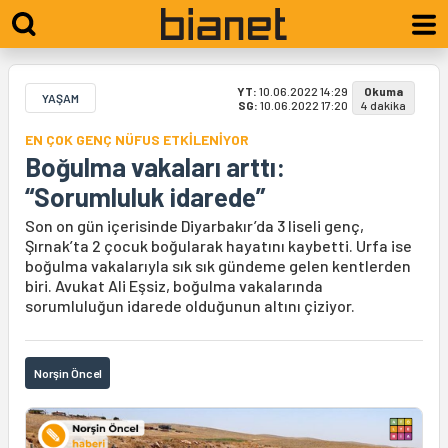
YT:
10.06.2022 14:29
Okuma
YAŞAM
SG:
10.06.2022 17:20
4 dakika
EN ÇOK GENÇ NÜFUS ETKİLENİYOR
Boğulma vakaları arttı:
“Sorumluluk idarede”
Son on gün içerisinde Diyarbakır’da 3 liseli genç,
Şırnak’ta 2 çocuk boğularak hayatını kaybetti. Urfa ise
boğulma vakalarıyla sık sık gündeme gelen kentlerden
biri. Avukat Ali Eşsiz, boğulma vakalarında
sorumluluğun idarede olduğunun altını çiziyor.
Norşin Öncel