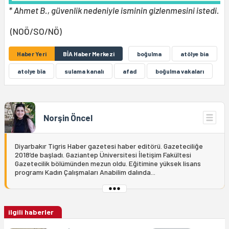
* Ahmet B., güvenlik nedeniyle isminin gizlenmesini istedi.
(NOÖ/SO/NÖ)
Haber Yeri
BİA Haber Merkezi
boğulma
atölye bia
atolye bîa
sulama kanalı
afad
boğulma vakaları
Norşin Öncel
Diyarbakır Tigris Haber gazetesi haber editörü. Gazeteciliğe
2018’de başladı. Gaziantep Üniversitesi İletişim Fakültesi
Gazetecilik bölümünden mezun oldu. Eğitimine yüksek lisans
programı Kadın Çalışmaları Anabilim dalında...
ilgili haberler