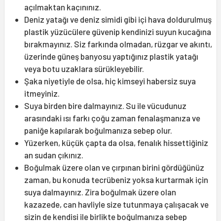
açılmaktan kaçınınız.
Deniz yatağı ve deniz simidi gibi içi hava doldurulmuş
plastik yüzücülere güvenip kendinizi suyun kucağına
bırakmayınız. Siz farkında olmadan, rüzgar ve akıntı,
üzerinde güneş banyosu yaptığınız plastik yatağı
veya botu uzaklara sürükleyebilir.
Şaka niyetiyle de olsa, hiç kimseyi habersiz suya
itmeyiniz.
Suya birden bire dalmayınız. Su ile vücudunuz
arasındaki ısı farkı çoğu zaman fenalaşmanıza ve
paniğe kapılarak boğulmanıza sebep olur.
Yüzerken, küçük çapta da olsa, fenalık hissettiğiniz
an sudan çıkınız.
Boğulmak üzere olan ve çırpınan birini gördüğünüz
zaman, bu konuda tecrübeniz yoksa kurtarmak için
suya dalmayınız. Zira boğulmak üzere olan
kazazede, can havliyle size tutunmaya çalışacak ve
sizin de kendisi ile birlikte boğulmanıza sebep