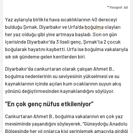
** Fotoğraf: AA
Yaz aylarıyla birlikte hava sıcaklıklarının 40 dereceyi
bulduğu Şırnak, Diyarbakır ve Urfa’da
boğulma
olayları
her yaz olduğu gibi yine artmaya başladı. Son on gün
içerisinde Diyarbakır’da 3 liseli genç, Şırnak’ta 2 çocuk
boğularak hayatını kaybetti. Urfa ise boğulma vakalarıyla
sık sık gündeme gelen kentlerden biri.
Diyarbakır’da cankurtaran olarak çalışan Ahmet B.,
boğulma nedenlerinin su seviyesinin yükselmesi ve su
kaynaklarının içinde açılan kum ocaklarının suyun akış
yönünü değiştirmesinden kaynaklandığını söylüyor.
“En çok genç nüfus etkileniyor”
Cankurtaran Ahmet B., boğulma vakalarının en çok yaz
mevsiminde yaşandığını söyleyerek, “Güneydoğu Anadolu
Bölgesinde her yıl onlarca kişi serinlemek amacıyla girdiği