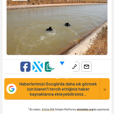
Haberlerimizi Google'da daha sık görmek
×
için bianet'i tercih ettiğiniz haber
kaynaklarına ekleyebilirsiniz...
* Bu haber,
Atölye BİA
İletişim Platformu
atolyebia.org
'da yayınlandı.