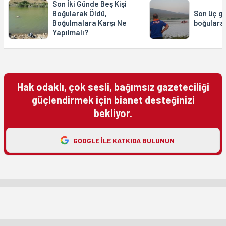
Son İki Günde Beş Kişi
Boğularak Öldü,
Son üç g
Boğulmalara Karşı Ne
boğulara
Yapılmalı?
Hak odaklı, çok sesli, bağımsız gazeteciliği
güçlendirmek için bianet desteğinizi
bekliyor.
GOOGLE ILE KATKIDA BULUNUN