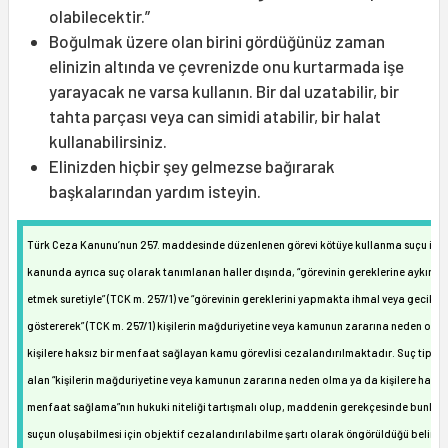
olabilecektir.”
Boğulmak üzere olan birini gördüğünüz zaman
elinizin altında ve çevrenizde onu kurtarmada işe
yarayacak ne varsa kullanın. Bir dal uzatabilir, bir
tahta parçası veya can simidi atabilir, bir halat
kullanabilirsiniz.
Elinizden hiçbir şey gelmezse bağırarak
başkalarından yardım isteyin.
Türk Ceza Kanunu’nun 257. maddesinde düzenlenen görevi kötüye kullanma suçu ile
kanunda ayrıca suç olarak tanımlanan haller dışında, “görevinin gereklerine aykırı h
etmek suretiyle” (TCK m. 257/1) ve “görevinin gereklerini yapmakta ihmal veya gecikm
göstererek” (TCK m. 257/1) kişilerin mağduriyetine veya kamunun zararına neden olan
kişilere haksız bir menfaat sağlayan kamu görevlisi cezalandırılmaktadır. Suç tipind
alan “kişilerin mağduriyetine veya kamunun zararına neden olma ya da kişilere haksız
menfaat sağlama”nın hukuki niteliği tartışmalı olup, maddenin gerekçesinde bunları
suçun oluşabilmesi için objektif cezalandırılabilme şartı olarak öngörüldüğü belirtilm