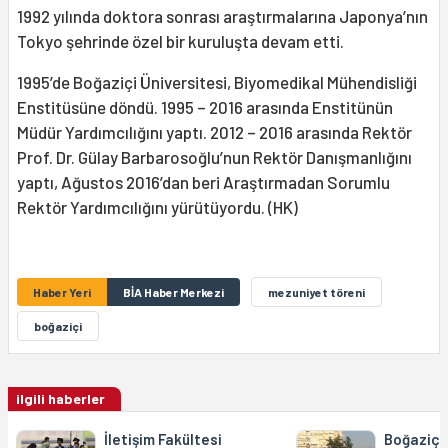
1992 yılında doktora sonrası araştırmalarına Japonya’nın
Tokyo şehrinde özel bir kuruluşta devam etti.
1995’de Boğaziçi Üniversitesi, Biyomedikal Mühendisliği
Enstitüsüne döndü. 1995 – 2016 arasında Enstitünün
Müdür Yardımcılığını yaptı. 2012 – 2016 arasında Rektör
Prof. Dr. Gülay Barbarosoğlu’nun Rektör Danışmanlığını
yaptı, Ağustos 2016’dan beri Araştırmadan Sorumlu
Rektör Yardımcılığını yürütüyordu. (HK)
Haber Yeri
BİA Haber Merkezi
mezuniyet töreni
boğaziçi
ilgili haberler
İletişim Fakültesi
Boğaziçi 