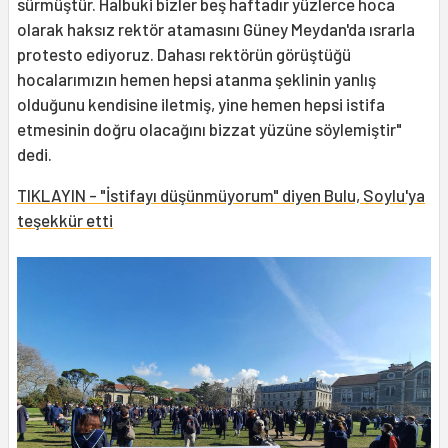
sürmüştür. Halbuki bizler beş haftadır yüzlerce hoca
olarak haksız rektör atamasını Güney Meydan'da ısrarla
protesto ediyoruz. Dahası rektörün görüştüğü
hocalarımızın hemen hepsi atanma şeklinin yanlış
olduğunu kendisine iletmiş, yine hemen hepsi istifa
etmesinin doğru olacağını bizzat yüzüne söylemiştir"
dedi.
TIKLAYIN - "İstifayı düşünmüyorum" diyen Bulu, Soylu'ya
teşekkür etti