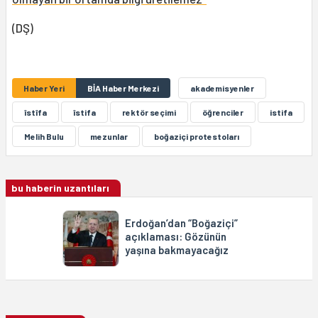
(DŞ)
Haber Yeri
BİA Haber Merkezi
akademisyenler
îstîfa
îstifa
rektör seçimi
öğrenciler
istifa
Melih Bulu
mezunlar
boğaziçi protestoları
bu haberin uzantıları
Erdoğan’dan “Boğaziçi”
açıklaması: Gözünün
yaşına bakmayacağız