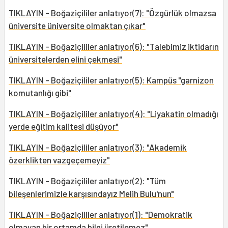
TIKLAYIN - Boğaziçililer anlatıyor(7): "Özgürlük olmazsa
üniversite üniversite olmaktan çıkar"
TIKLAYIN - Boğaziçililer anlatıyor(6): "Talebimiz iktidarın
üniversitelerden elini çekmesi"
TIKLAYIN - Boğaziçililer anlatıyor(5): Kampüs "garnizon
komutanlığı gibi"
TIKLAYIN - Boğaziçililer anlatıyor(4): "Liyakatin olmadığı
yerde eğitim kalitesi düşüyor"
TIKLAYIN - Boğaziçililer anlatıyor(3): "Akademik
özerklikten vazgeçemeyiz"
TIKLAYIN - Boğaziçililer anlatıyor(2): "Tüm
bileşenlerimizle karşısındayız Melih Bulu'nun"
TIKLAYIN - Boğaziçililer anlatıyor(1): "Demokratik
olmayan bir ortamda bilgi üretilemez"