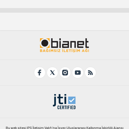
Bu web sitesi IPS İletişim Vakfı'na İsveç Uluslararası Kalkınma İşbirliği Ajansı