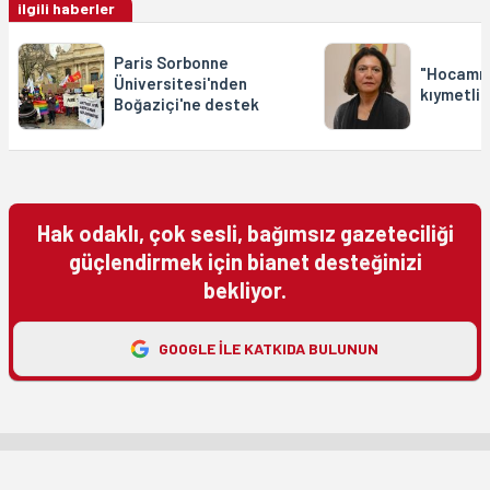
ilgili haberler
Paris Sorbonne
"Hocamız
Üniversitesi'nden
kıymetli 
Boğaziçi'ne destek
Hak odaklı, çok sesli, bağımsız gazeteciliği
güçlendirmek için bianet desteğinizi
bekliyor.
GOOGLE ILE KATKIDA BULUNUN