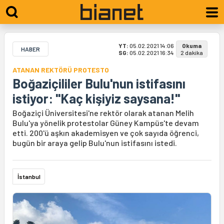
YT:
05.02.2021 14:06
Okuma
HABER
SG:
05.02.2021 16:34
2 dakika
ATANAN REKTÖRÜ PROTESTO
Boğaziçililer Bulu'nun istifasını
istiyor: "Kaç kişiyiz saysana!"
Boğaziçi Üniversitesi'ne rektör olarak atanan Melih
Bulu'ya yönelik protestolar Güney Kampüs'te devam
etti. 200'ü aşkın akademisyen ve çok sayıda öğrenci,
bugün bir araya gelip Bulu'nun istifasını istedi.
İstanbul