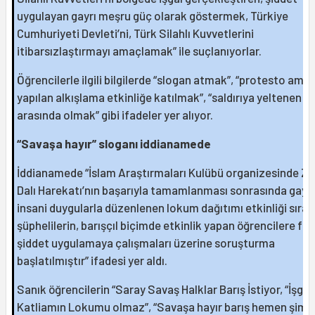
uygulayan gayrı meşru güç olarak göstermek, Türkiye
Cumhuriyeti Devleti’ni, Türk Silahlı Kuvvetlerini
itibarsızlaştırmayı amaçlamak” ile suçlanıyorlar.
Öğrencilerle ilgili bilgilerde “slogan atmak”, “protesto amac
yapılan alkışlama etkinliğe katılmak”, “saldırıya yeltenen g
arasında olmak” gibi ifadeler yer alıyor.
“Savaşa hayır” sloganı iddianamede
İddianamede “İslam Araştırmaları Kulübü organizesinde Ze
Dalı Harekatı’nın başarıyla tamamlanması sonrasında gaye
insani duygularla düzenlenen lokum dağıtımı etkinliği sıra
şüphelilerin, barışçıl biçimde etkinlik yapan öğrencilere fiz
şiddet uygulamaya çalışmaları üzerine soruşturma
başlatılmıştır” ifadesi yer aldı.
Sanık öğrencilerin “Saray Savaş Halklar Barış İstiyor, “İşgal
Katliamın Lokumu olmaz”, “Savaşa hayır barış hemen şimdi