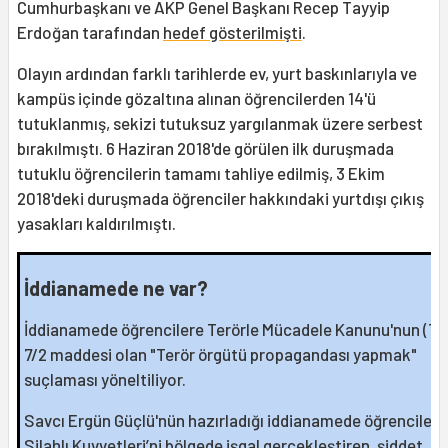
Cumhurbaşkanı ve AKP Genel Başkanı Recep Tayyip
Erdoğan tarafından
hedef gösterilmişti
.
Olayın ardından farklı tarihlerde ev, yurt baskınlarıyla ve
kampüs içinde gözaltına alınan öğrencilerden 14'ü
tutuklanmış, sekizi tutuksuz yargılanmak üzere serbest
bırakılmıştı. 6 Haziran 2018'de görülen ilk duruşmada
tutuklu öğrencilerin tamamı tahliye edilmiş, 3 Ekim
2018'deki duruşmada öğrenciler hakkındaki yurtdışı çıkış
yasakları kaldırılmıştı.
İddianamede ne var?
İddianamede öğrencilere Terörle Mücadele Kanunu'nun (T
7/2 maddesi olan "Terör örgütü propagandası yapmak"
suçlaması yöneltiliyor.
Savcı Ergün Güçlü'nün hazırladığı iddianamede öğrenciler 
Silahlı Kuvvetleri’ni bölgede işgal gerçekleştiren, şiddet