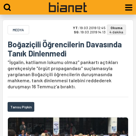
YT:
19.03.2019 12:45
Okuma
MEDYA
SG:
19.03.2019 14:13
4 dakika
Boğaziçili Öğrencilerin Davasında
Tanık Dinlenmedi
"İşgalin, katliamın lokumu olmaz" pankartı açtıkları
gerekçesiyle "örgüt propagandası" suçlamasıyla
yargılanan Boğaziçili öğrencilerin duruşmasında
mahkeme, tanık dinlenmesi talebini reddederek
duruşmayı 16 Temmuz'a bıraktı.
Tansu Pişkin