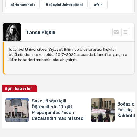
afrin harekatı
Boğaziçi Üniversitesi
afrin
Tansu Pişkin
İstanbul Üniversitesi Siyaset Bilimi ve Uluslararası İlişkiler
bölümünden mezun oldu. 2017-2022 arasında bianet’te yargı ve
iklim haberleri muhabiri olarak çalıştı.
ilgili haberler
Savcı, Boğaziçili
Boğaziçil
Öğrencilerin "Örgüt
Yurtdışı 
Propagandası"ndan
Kaldırıldı
Cezalandırılmasını İstedi