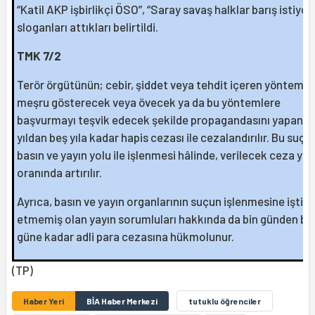
“Katil AKP işbirlikçi ÖSO”, “Saray savaş halklar barış istiyor
sloganları attıkları belirtildi.
TMK 7/2
Terör örgütünün; cebir, şiddet veya tehdit içeren yöntemler
meşru gösterecek veya övecek ya da bu yöntemlere
başvurmayı teşvik edecek şekilde propagandasını yapan kiş
yıldan beş yıla kadar hapis cezası ile cezalandırılır. Bu suçu
basın ve yayın yolu ile işlenmesi hâlinde, verilecek ceza yar
oranında artırılır.
Ayrıca, basın ve yayın organlarının suçun işlenmesine iştira
etmemiş olan yayın sorumluları hakkında da bin günden be
güne kadar adli para cezasına hükmolunur.
(TP)
Haber Yeri
BİA Haber Merkezi
tutuklu öğrenciler