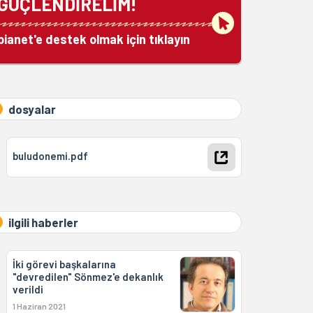
GÜÇLENDİRELİM!
bianet'e destek olmak için tıklayın
dosyalar
buludonemi.pdf
ilgili haberler
İki görevi başkalarına
"devredilen" Sönmez'e dekanlık
verildi
1 Haziran 2021