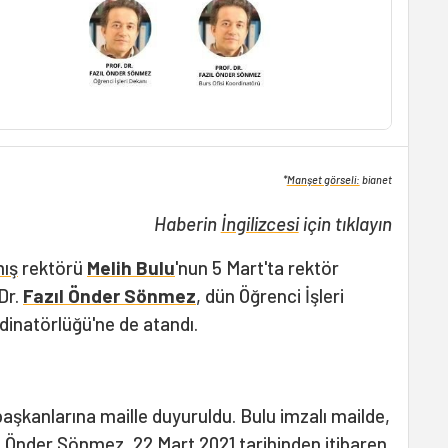
*
Manşet görseli:
bianet
Haberin
İngilizcesi
için tıklayın
ış
rektörü
Melih Bulu
'nun 5 Mart'ta rektör
Dr.
Fazıl Önder Sönmez
, dün Öğrenci İşleri
dinatörlüğü'ne de atandı.
aşkanlarına maille duyuruldu. Bulu imzalı mailde,
ıl Önder Sönmez, 22 Mart 2021 tarihinden itibaren