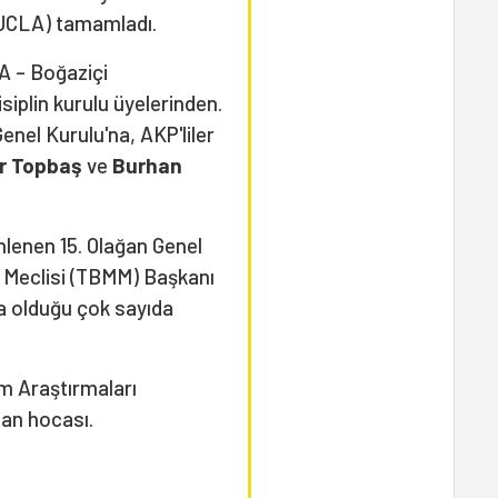
(UCLA) tamamladı.
 – Boğaziçi
disiplin kurulu üyelerinden.
enel Kurulu'na, AKP'liler
ir Topbaş
ve
Burhan
nlenen 15. Olağan Genel
t Meclisi (TBMM) Başkanı
da olduğu çok sayıda
m Araştırmaları
an hocası.