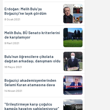
Erdoğan: Melih Bulu'yu
Boğaziçi'ne layık gördüm
8 Ocak 2021
Melih Bulu, BÜ Senato kriterlerini
de karşılamıyor
9 Mart 2021
Bulu'nun öğrencilere çikolata
dağıtan arkadaşı, danışmanı oldu
18 Mayıs 2021
Boğaziçi akademisyenlerinden
Selami Kuran atamasına dava
14 Nisan 2021
"Grileştirmeye karşı çoğulcu
kampüs hayatını sahipleniyoruz"