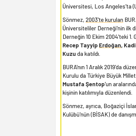
Üniversitesi, Los Angeles'ta 
Sönmez,
2003'te kurulan
BURA
Üniversiteliler Derneği'nin ilk 
Derneğin 10 Ekim 2004'teki 1. G
Recep Tayyip
Erdoğan
, Kad
Kuzu
da katıldı.
BURA'nın 1 Aralık 2019'da düze
Kurulu da Türkiye Büyük Mille
Mustafa Şentop
'un araların
kişinin katılımıyla düzenlendi.
Sönmez, ayrıca, Boğaziçi İsla
Kulübü'nün (BİSAK) de danışm