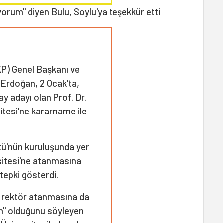
rum" diyen Bulu, Soylu'ya teşekkür etti
KP) Genel Başkanı ve
Erdoğan, 2 Ocak'ta,
ay adayı olan Prof. Dr.
itesi'ne kararname ile
tü'nün kuruluşunda yer
sitesi'ne atanmasına
tepki gösterdi.
ir rektör atanmasına da
ım" olduğunu söyleyen