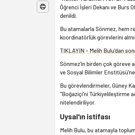
Öğrenci İşleri Dekanı ve Burs O
denildi.
Bu atamalarla Sönmez, hem rek
koordinatörlük görevlerini almı
TIKLAYIN – Melih Bulu'dan sonr
Sönmez'in birden çok göreve at
ve Sosyal Bilimler Enstitüsü'ne
Bu görevlendirmeler, Güney Kam
"Boğaziçi'ni Türkiyelileştirme a
nitelendiriliyor.
Uysal'ın istifası
Melih Bulu, bu atamayla toplums