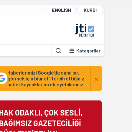
ENGLISH
KURDÎ
Kategoriler
Haberlerimizi Google'da daha sık
×
görmek için bianet'i tercih ettiğiniz
haber kaynaklarına ekleyebilirsiniz...
HAK ODAKLI, ÇOK SESLİ,
BAĞIMSIZ GAZETECİLİĞİ