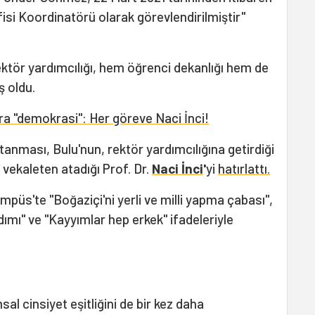
fisi Koordinatörü olarak görevlendirilmiştir"
tör yardımcılığı, hem öğrenci dekanlığı hem de
ş oldu.
a "demokrasi": Her göreve Naci İnci!
anması, Bulu'nun, rektör yardımcılığına getirdiği
 vekaleten atadığı Prof. Dr.
Naci İnci
'
yi
hatırlattı.
püs'te "Boğaziçi'ni yerli ve milli yapma çabası",
dımı" ve "Kayyımlar hep erkek" ifadeleriyle
al cinsiyet eşitliğini de bir kez daha