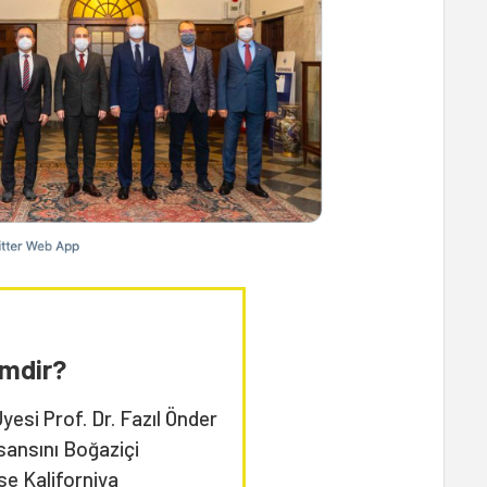
imdir?
esi Prof. Dr. Fazıl Önder
sansını Boğaziçi
se Kaliforniya