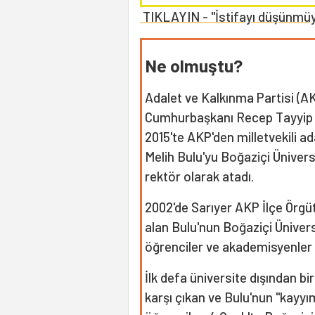
TIKLAYIN - "İstifayı düşünmüyo
Ne olmuştu?
Adalet ve Kalkınma Partisi (A
Cumhurbaşkanı Recep Tayyip 
2015'te AKP'den milletvekili ad
Melih Bulu'yu Boğaziçi Ünivers
rektör olarak atadı.
2002'de Sarıyer AKP İlçe Örgü
alan Bulu'nun Boğaziçi Üniver
öğrenciler ve akademisyenler 
İlk defa üniversite dışından b
karşı çıkan ve Bulu'nun "kayy