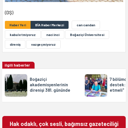
(DŞ)
Haber Yeri
BİA Haber Merkezi
can candan
kabul etmiyoruz
naci inci
Boğaziçi Üniversitesi
direniş
vazgeçmiyoruz
ilgili haberler
Boğaziçi
7 bölümd
akademisyenlerinin
destek: 
direnişi 381. gününde
etmeli"
Hak odaklı, çok sesli, bağımsız gazeteciliği