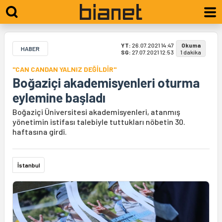
YT:
26.07.2021 14:47
Okuma
HABER
SG:
27.07.2021 12:53
1 dakika
"CAN CANDAN YALNIZ DEĞİLDİR"
Boğaziçi akademisyenleri oturma
eylemine başladı
Boğaziçi Üniversitesi akademisyenleri, atanmış
yönetimin istifası talebiyle tuttukları nöbetin 30.
haftasına girdi.
İstanbul