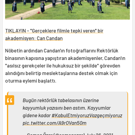
TIKLAYIN - "Gerçeklere filmle tepki veren" bir
akademisyen: Can Candan
Nöbetin ardından Candan'ın fotoğraflarını Rektörlük
binasının kapısına yapıştıran akademisyenler, Candan'ın
"asılsız gerekçeler ile hukuksuz bir şekilde" görevden
alındığını belirtip meslektaşlarına destek olmak için
oturma eylemi başlattı.
Bugün rektörlük tabelasının üzerine
kayyumluk yazısını ben astım. Kayyumlar
gidene kadar
#KabulEtmiyoruzVazgeçmiyoruz
pic.twitter.com/A9rOVan50m
— Şemsa Özar (@semsaozar)
July 26, 2021