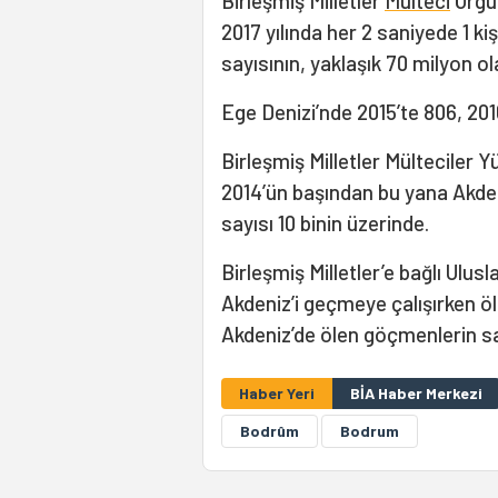
Birleşmiş Milletler
Mülteci
Örgüt
2017 yılında her 2 saniyede 1 ki
sayısının, yaklaşık 70 milyon ol
Ege Denizi’nde 2015’te 806, 2016
Birleşmiş Milletler Mülteciler Y
2014’ün başından bu yana Akde
sayısı 10 binin üzerinde.
Birleşmiş Milletler’e bağlı Ulus
Akdeniz’i geçmeye çalışırken ö
Akdeniz’de ölen göçmenlerin say
Haber Yeri
BİA Haber Merkezi
Bodrûm
Bodrum