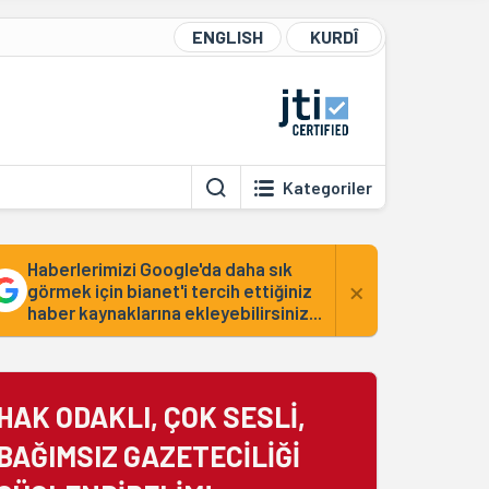
ENGLISH
KURDÎ
Kategoriler
Haberlerimizi Google'da daha sık
×
görmek için bianet'i tercih ettiğiniz
haber kaynaklarına ekleyebilirsiniz...
HAK ODAKLI, ÇOK SESLİ,
BAĞIMSIZ GAZETECİLİĞİ