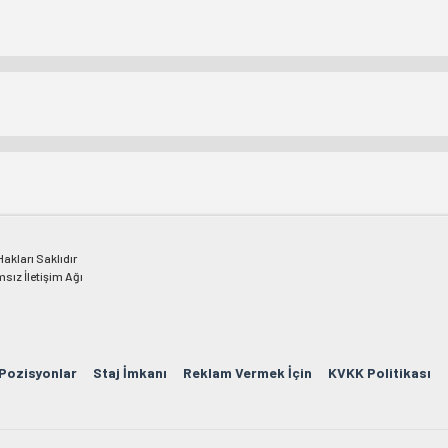
kları Saklıdır
msız İletişim Ağı
 Pozisyonlar
Staj İmkanı
Reklam Vermek İçin
KVKK Politikası