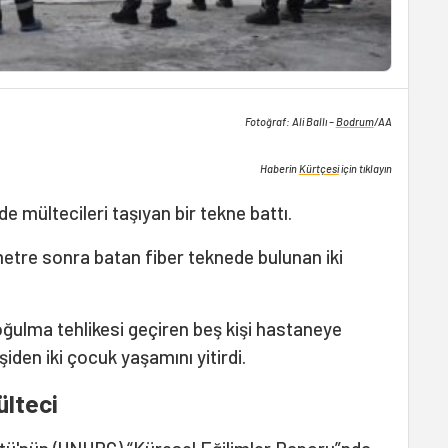
Fotoğraf: Ali Ballı –
Bodrum
/AA
Haberin
Kürtçesi
için tıklayın
mültecileri taşıyan bir tekne battı.
metre sonra batan fiber teknede bulunan iki
oğulma tehlikesi geçiren beş kişi hastaneye
işiden iki çocuk yaşamını yitirdi.
ülteci