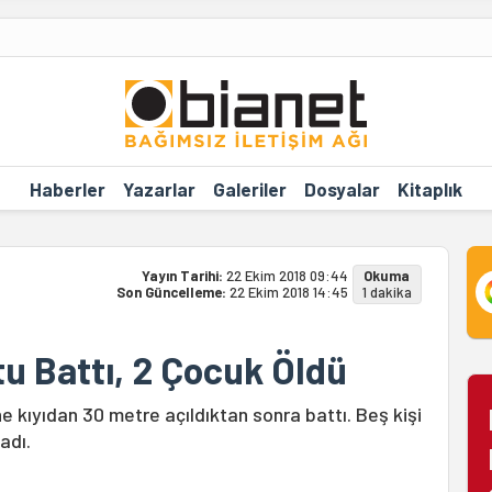
Haberler
Yazarlar
Galeriler
Dosyalar
Kitaplık
Yayın Tarihi:
22 Ekim 2018 09:44
Okuma
Son Güncelleme:
22 Ekim 2018 14:45
1 dakika
u Battı, 2 Çocuk Öldü
 kıyıdan 30 metre açıldıktan sonra battı. Beş kişi
adı.