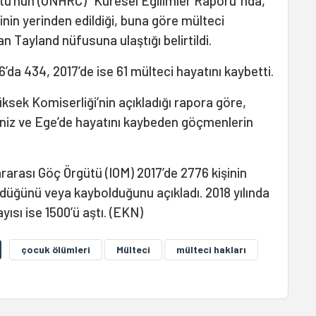
ü'nün (UNHRC) “Küresel Eğilimler Raporu”nda,
şinin yerinden edildiği, buna göre mülteci
an Tayland nüfusuna ulaştığı belirtildi.
’da 434, 2017’de ise 61 mülteci hayatını kaybetti.
üksek Komiserliği’nin açıkladığı rapora göre,
niz ve Ege’de hayatını kaybeden göçmenlerin
lararası Göç Örgütü (IOM) 2017’de 2776 kişinin
ldüğünü veya kaybolduğunu açıkladı. 2018 yılında
ısı ise 1500’ü aştı. (EKN)
çocuk ölümleri
Mülteci
mülteci hakları