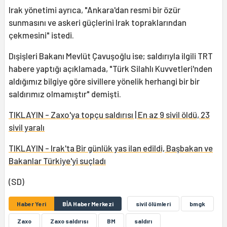
Irak yönetimi ayrıca, "Ankara'dan resmi bir özür
sunmasını ve askeri güçlerini Irak topraklarından
çekmesini" istedi.
Dışişleri Bakanı Mevlüt Çavuşoğlu ise; saldırıyla ilgili TRT
habere yaptığı açıklamada, "Türk Silahlı Kuvvetleri'nden
aldığımız bilgiye göre sivillere yönelik herhangi bir bir
saldırımız olmamıştır" demişti.
TIKLAYIN - Zaxo'ya topçu saldırısı | En az 9 sivil öldü, 23
sivil yaralı
TIKLAYIN - Irak'ta Bir günlük yas ilan edildi, Başbakan ve
Bakanlar Türkiye'yi suçladı
(SD)
Haber Yeri
BİA Haber Merkezi
sivil ölümleri
bmgk
Zaxo
Zaxo saldırısı
BM
saldırı