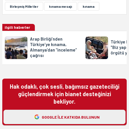
Birleşmiş Milletler
kınama mesajı
kınama
ilgili haberler
Arap Birliği’nden
Türkiye Dı
Türkiye’ye kınama,
"Biz yap
Almanya’dan “inceleme”
örgütü ya
çağrısı
Hak odaklı, çok sesli, bağımsız gazeteciliği
güçlendirmek için bianet desteğinizi
bekliyor.
GOOGLE ILE KATKIDA BULUNUN