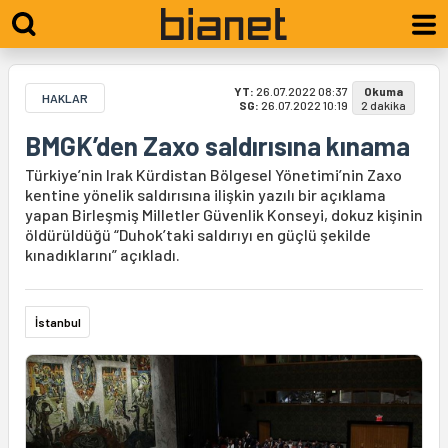
YT:
26.07.2022 08:37
Okuma
HAKLAR
SG:
26.07.2022 10:19
2 dakika
BMGK’den Zaxo saldırısına kınama
Türkiye’nin Irak Kürdistan Bölgesel Yönetimi’nin Zaxo
kentine yönelik saldırısına ilişkin yazılı bir açıklama
yapan Birleşmiş Milletler Güvenlik Konseyi, dokuz kişinin
öldürüldüğü “Duhok’taki saldırıyı en güçlü şekilde
kınadıklarını” açıkladı.
İstanbul