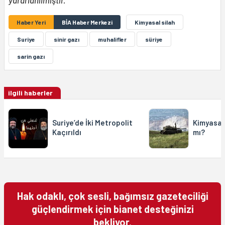
yararlanılmıştır.
Haber Yeri
BİA Haber Merkezi
Kimyasal silah
Suriye
sinir gazı
muhalifler
süriye
sarin gazı
ilgili haberler
Suriye’de İki Metropolit
Kimyasal 
Kaçırıldı
mı?
Hak odaklı, çok sesli, bağımsız gazeteciliği
güçlendirmek için bianet desteğinizi
bekliyor.