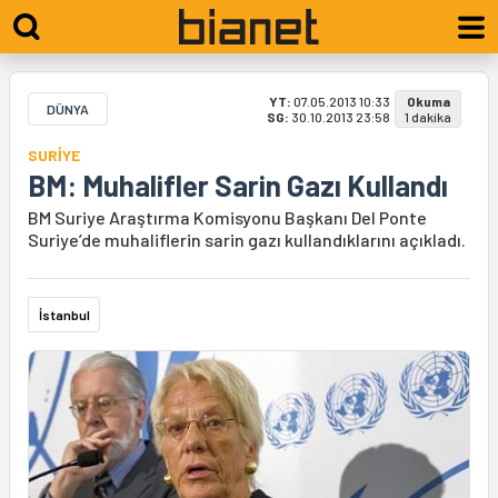
YT:
07.05.2013 10:33
Okuma
DÜNYA
SG:
30.10.2013 23:58
1 dakika
SURİYE
BM: Muhalifler Sarin Gazı Kullandı
BM Suriye Araştırma Komisyonu Başkanı Del Ponte
Suriye’de muhaliflerin sarin gazı kullandıklarını açıkladı.
İstanbul