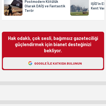
Postmodern Kötülük
IŞİD’in E
Olarak DAİŞ ve Fantastik
Kent Var
Terör
Hak odaklı, çok sesli, bağımsız gazeteciliği
güçlendirmek için bianet desteğinizi
bekliyor.
GOOGLE ILE KATKIDA BULUNUN