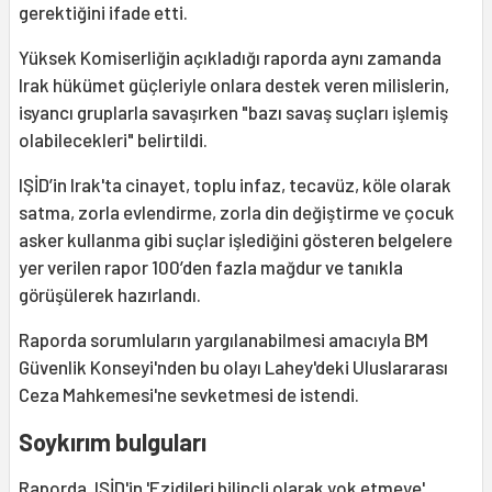
gerektiğini ifade etti.
Yüksek Komiserliğin açıkladığı raporda aynı zamanda
Irak hükümet güçleriyle onlara destek veren milislerin,
isyancı gruplarla savaşırken "bazı savaş suçları işlemiş
olabilecekleri" belirtildi.
IŞİD’in Irak'ta cinayet, toplu infaz, tecavüz, köle olarak
satma, zorla evlendirme, zorla din değiştirme ve çocuk
asker kullanma gibi suçlar işlediğini gösteren belgelere
yer verilen rapor 100’den fazla mağdur ve tanıkla
görüşülerek hazırlandı.
Raporda sorumluların yargılanabilmesi amacıyla BM
Güvenlik Konseyi'nden bu olayı Lahey'deki Uluslararası
Ceza Mahkemesi'ne sevketmesi de istendi.
Soykırım bulguları
Raporda, IŞİD'in 'Ezidileri bilinçli olarak yok etmeye'