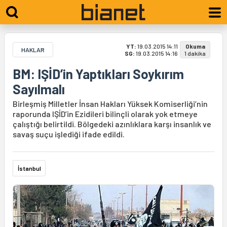
YT:
19.03.2015 14:11
Okuma
HAKLAR
SG:
19.03.2015 14:16
1 dakika
BM: IŞİD’in Yaptıkları Soykırım
Sayılmalı
Birleşmiş Milletler İnsan Hakları Yüksek Komiserliği’nin
raporunda IŞİD’in Ezidileri bilinçli olarak yok etmeye
çalıştığı belirtildi. Bölgedeki azınlıklara karşı insanlık ve
savaş suçu işlediği ifade edildi.
İstanbul