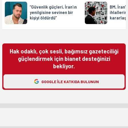
“Güvenlik güçleri, İran’ın
BM, İran'
yenilgisine sevinen bir
ihlalleri
kişiyi öldürdü”
kararlaşt
Hak odaklı, çok sesli, bağımsız gazeteciliği
güçlendirmek için bianet desteğinizi
bekliyor.
GOOGLE ILE KATKIDA BULUNUN