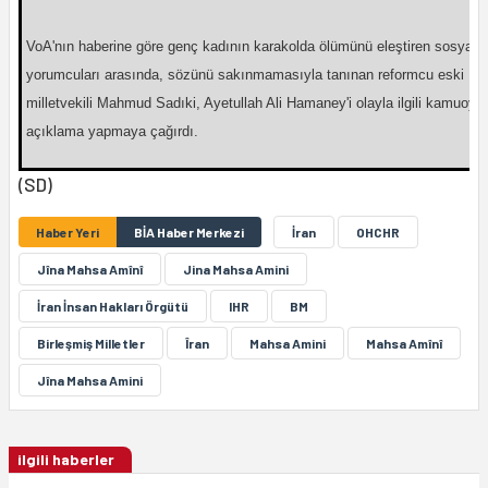
VoA'nın haberine göre genç kadının karakolda ölümünü eleştiren sosyal
yorumcuları arasında, sözünü sakınmamasıyla tanınan reformcu eski
milletvekili Mahmud Sadıki, Ayetullah Ali Hamaney'i olayla ilgili kamuoyu
açıklama yapmaya çağırdı.
(SD)
Haber Yeri
BİA Haber Merkezi
İran
OHCHR
Jîna Mahsa Amînî
Jina Mahsa Amini
İran İnsan Hakları Örgütü
IHR
BM
Birleşmiş Milletler
Îran
Mahsa Amini
Mahsa Amînî
Jîna Mahsa Amini
ilgili haberler