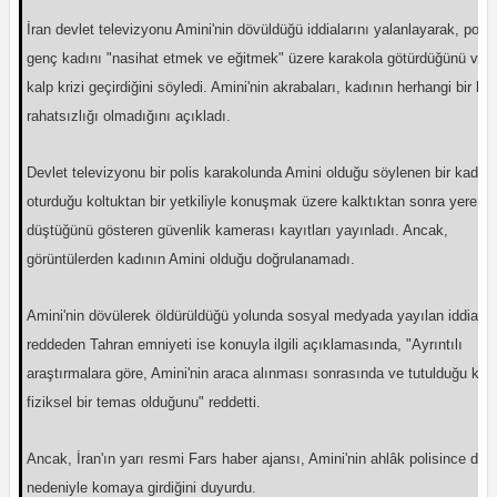
İran devlet televizyonu Amini'nin dövüldüğü iddialarını yalanlayarak, polis
genç kadını "nasihat etmek ve eğitmek" üzere karakola götürdüğünü ve 
kalp krizi geçirdiğini söyledi. Amini'nin akrabaları, kadının herhangi bir kal
rahatsızlığı olmadığını açıkladı.
Devlet televizyonu bir polis karakolunda Amini olduğu söylenen bir kadını
oturduğu koltuktan bir yetkiliyle konuşmak üzere kalktıktan sonra yere
düştüğünü gösteren güvenlik kamerası kayıtları yayınladı. Ancak,
görüntülerden kadının Amini olduğu doğrulanamadı.
Amini'nin dövülerek öldürüldüğü yolunda sosyal medyada yayılan iddialar
reddeden Tahran emniyeti ise konuyla ilgili açıklamasında, "Ayrıntılı
araştırmalara göre, Amini'nin araca alınması sonrasında ve tutulduğu kar
fiziksel bir temas olduğunu" reddetti.
Ancak, İran'ın yarı resmi Fars haber ajansı, Amini'nin ahlâk polisince dö
nedeniyle komaya girdiğini duyurdu.