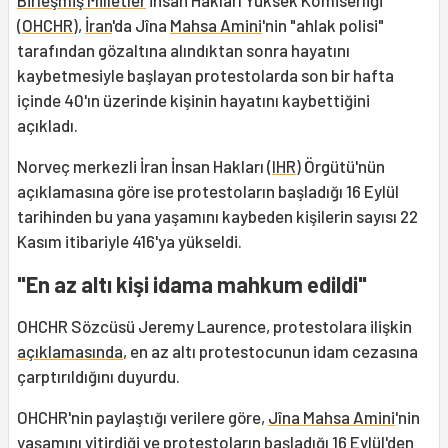
Birleşmiş Milletler
İnsan Hakları Yüksek Komiserliği
(
OHCHR
),
İran
'da Jîna
Mahsa Amini
'nin "ahlak polisi"
tarafından gözaltına alındıktan sonra hayatını
kaybetmesiyle başlayan protestolarda son bir hafta
içinde 40'ın üzerinde kişinin hayatını kaybettiğini
açıkladı.
Norveç merkezli İran İnsan Hakları (
IHR
) Örgütü'nün
açıklamasına göre ise protestoların başladığı 16 Eylül
tarihinden bu yana yaşamını kaybeden kişilerin sayısı 22
Kasım itibariyle 416'ya yükseldi.
"En az altı kişi idama mahkum edildi"
OHCHR Sözcüsü Jeremy Laurence, protestolara ilişkin
açıklamasında
, en az altı protestocunun idam cezasına
çarptırıldığını duyurdu.
OHCHR'nin paylaştığı verilere göre,
Jîna Mahsa Amini
'nin
yaşamını yitirdiği ve protestoların başladığı 16 Eylül'den