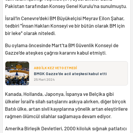
Pakistan tarafından Konsey Genel Kurulu'na sunulmuştu.
İsrail'in Cenevre'deki BM Büyükelçisi Meyrav Eilon Şahar,
tedbiri "İnsan Hakları Konseyi ve bir bütün olarak BM için
bir leke" olarak niteledi.
Bu oylama öncesinde Mart'ta BM Güvenlik Konseyi de
Gazze'de ateşkes çağrısı kararını kabul etmişti.
ABD İLK KEZ VETO ETMEDİ
BMGK Gazze'de acil ateşkesi kabul etti
25 Mart 2024
Kanada, Hollanda, Japonya, İspanya ve Belçika gibi
ülkeler İsrail'e silah satışlarını askıya alırken, diğer birçok
Batılı ülke, artan sivil kayıplarına yönelik artan eleştirilere
rağmen ölümcül silahlar sağlamaya devam ediyor.
Amerika Birleşik Devletleri, 2000 kiloluk sığınak patlatıcı