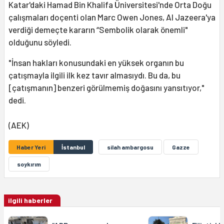
Katar'daki Hamad Bin Khalifa Üniversitesi'nde Orta Doğu
çalışmaları doçenti olan Marc Owen Jones, Al Jazeera'ya
verdiği demeçte kararın “Sembolik olarak önemli"
olduğunu söyledi.
"İnsan hakları konusundaki en yüksek organın bu
çatışmayla ilgili ilk kez tavır almasıydı. Bu da, bu
[çatışmanın] benzeri görülmemiş doğasını yansıtıyor,"
dedi.
(AEK)
Haber Yeri
İstanbul
silah ambargosu
Gazze
soykırım
ilgili haberler