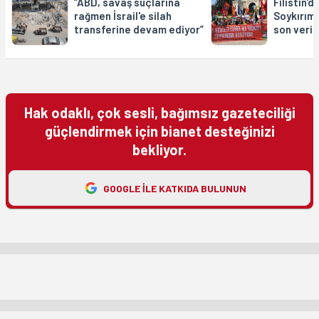
“ABD, savaş suçlarına
Filistin'd
rağmen İsrail'e silah
Soykırıml
transferine devam ediyor”
son verin
Hak odaklı, çok sesli, bağımsız gazeteciliği
güçlendirmek için bianet desteğinizi
bekliyor.
GOOGLE ILE KATKIDA BULUNUN