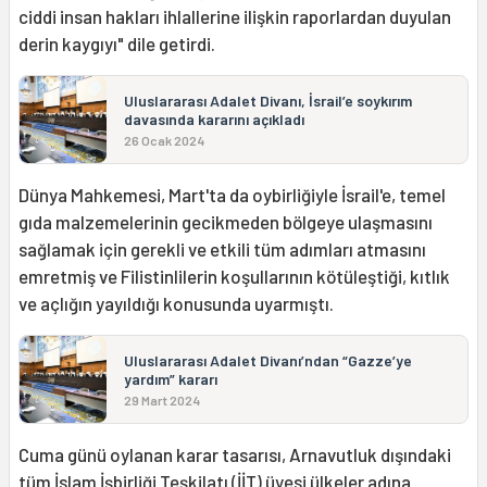
ciddi insan hakları ihlallerine ilişkin raporlardan duyulan
derin kaygıyı" dile getirdi.
Uluslararası Adalet Divanı, İsrail’e soykırım
davasında kararını açıkladı
26 Ocak 2024
Dünya Mahkemesi, Mart'ta da oybirliğiyle İsrail'e, temel
gıda malzemelerinin gecikmeden bölgeye ulaşmasını
sağlamak için gerekli ve etkili tüm adımları atmasını
emretmiş ve Filistinlilerin koşullarının kötüleştiği, kıtlık
ve açlığın yayıldığı konusunda uyarmıştı.
Uluslararası Adalet Divanı’ndan “Gazze’ye
yardım” kararı
29 Mart 2024
Cuma günü oylanan karar tasarısı, Arnavutluk dışındaki
tüm İslam İşbirliği Teşkilatı (İİT) üyesi ülkeler adına