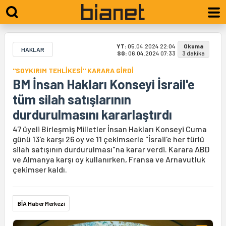
YT:
05.04.2024 22:04
Okuma
HAKLAR
SG:
06.04.2024 07:33
3 dakika
"SOYKIRIM TEHLİKESİ" KARARA GİRDİ
BM İnsan Hakları Konseyi İsrail'e
tüm silah satışlarının
durdurulmasını kararlaştırdı
47 üyeli Birleşmiş Milletler İnsan Hakları Konseyi Cuma
günü 13'e karşı 26 oy ve 11 çekimserle "İsrail'e her türlü
silah satışının durdurulması"na karar verdi. Karara ABD
ve Almanya karşı oy kullanırken, Fransa ve Arnavutluk
çekimser kaldı.
BİA Haber Merkezi