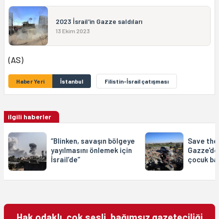
2023 İsrail'in Gazze saldıları
13 Ekim 2023
(AS)
Haber Yeri
İstanbul
Filistin-İsrail çatışması
ilgili haberler
“Blinken, savaşın bölgeye
Save the 
yayılmasını önlemek için
Gazze'de 
İsrail’de”
çocuk ba
Hak odaklı, çok sesli, bağımsız gazeteciliği