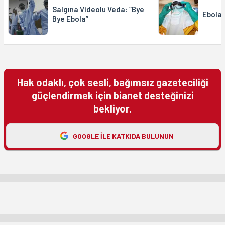
Salgına Videolu Veda: “Bye
Ebola 
Bye Ebola”
Hak odaklı, çok sesli, bağımsız gazeteciliği
güçlendirmek için bianet desteğinizi
bekliyor.
GOOGLE ILE KATKIDA BULUNUN