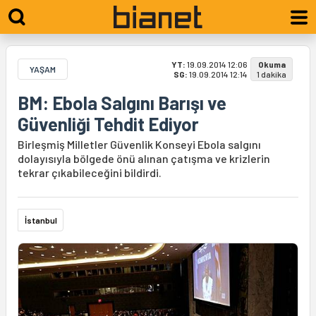
YT:
19.09.2014 12:06
Okuma
YAŞAM
SG:
19.09.2014 12:14
1 dakika
BM: Ebola Salgını Barışı ve
Güvenliği Tehdit Ediyor
Birleşmiş Milletler Güvenlik Konseyi Ebola salgını
dolayısıyla bölgede önü alınan çatışma ve krizlerin
tekrar çıkabileceğini bildirdi.
İstanbul