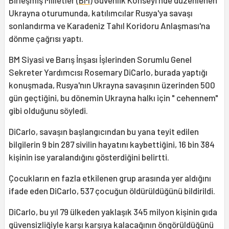
Birleşmiş Milletler (
BM
) Güvenlik Konseyi'nde düzenlenen
Ukrayna oturumunda, katılımcılar Rusya'ya savaşı
sonlandırma ve Karadeniz Tahıl Koridoru Anlaşması'na
dönme çağrısı yaptı.
BM Siyasi ve Barış İnşası İşlerinden Sorumlu Genel
Sekreter Yardımcısı Rosemary DiCarlo, burada yaptığı
konuşmada, Rusya'nın Ukrayna savaşının üzerinden 500
gün geçtiğini, bu dönemin Ukrayna halkı için " cehennem"
gibi olduğunu söyledi.
DiCarlo, savaşın başlangıcından bu yana teyit edilen
bilgilerin 9 bin 287 sivilin hayatını kaybettiğini, 16 bin 384
kişinin ise yaralandığını gösterdiğini belirtti.
Çocukların en fazla etkilenen grup arasında yer aldığını
ifade eden DiCarlo, 537 çocuğun öldürüldüğünü bildirildi.
DiCarlo, bu yıl 79 ülkeden yaklaşık 345 milyon kişinin gıda
güvensizliğiyle karşı karşıya kalacağının öngörüldüğünü