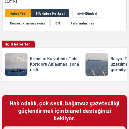
(EMK)
Haber Yeri
BİA Haber Merkezi
sivil ölümleri
Rusya ukrayna savaşı
BM
tahıl anlaşması
ilgili haberler
Kremlin: Karadeniz Tahıl
Rusya: Ta
Koridoru Anlaşması sona
uzatılmas
erdi
görmüyo
Hak odaklı, çok sesli, bağımsız gazeteciliği
güçlendirmek için bianet desteğinizi
bekliyor.