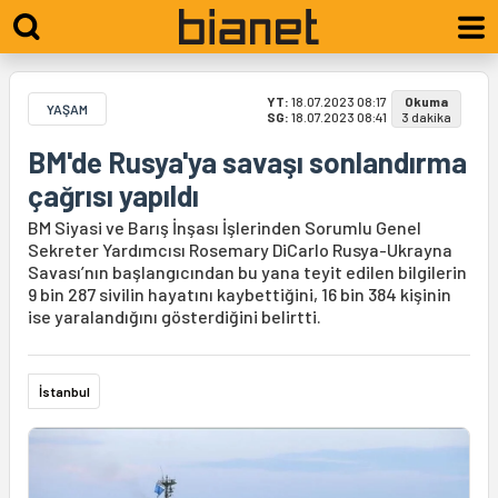
YT:
18.07.2023 08:17
Okuma
YAŞAM
SG:
18.07.2023 08:41
3 dakika
BM'de Rusya'ya savaşı sonlandırma
çağrısı yapıldı
BM Siyasi ve Barış İnşası İşlerinden Sorumlu Genel
Sekreter Yardımcısı Rosemary DiCarlo Rusya-Ukrayna
Savası’nın başlangıcından bu yana teyit edilen bilgilerin
9 bin 287 sivilin hayatını kaybettiğini, 16 bin 384 kişinin
ise yaralandığını gösterdiğini belirtti.
İstanbul