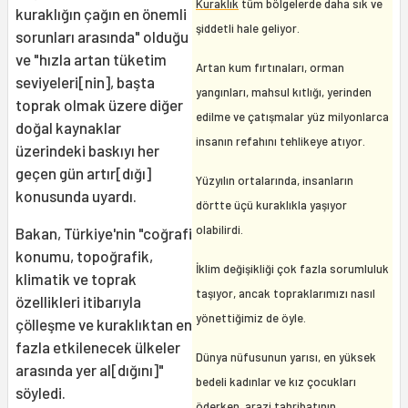
Kuraklık
tüm bölgelerde daha sık ve
kuraklığın çağın en önemli
şiddetli hale geliyor.
sorunları arasında" olduğu
ve "hızla artan tüketim
Artan kum fırtınaları, orman
seviyeleri[nin], başta
yangınları, mahsul kıtlığı, yerinden
toprak olmak üzere diğer
edilme ve çatışmalar yüz milyonlarca
doğal kaynaklar
insanın refahını tehlikeye atıyor.
üzerindeki baskıyı her
geçen gün artır[dığı]
Yüzyılın ortalarında, insanların
konusunda uyardı.
dörtte üçü kuraklıkla yaşıyor
olabilirdi.
Bakan, Türkiye'nin "coğrafi
konumu, topoğrafik,
İklim değişikliği çok fazla sorumluluk
klimatik ve toprak
taşıyor, ancak topraklarımızı nasıl
özellikleri itibarıyla
yönettiğimiz de öyle.
çölleşme ve kuraklıktan en
fazla etkilenecek ülkeler
Dünya nüfusunun yarısı, en yüksek
arasında yer al[dığını]"
bedeli kadınlar ve kız çocukları
söyledi.
öderken, arazi tahribatının