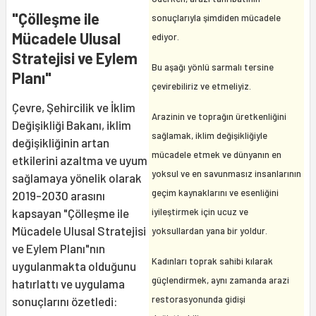
"Çölleşme ile
sonuçlarıyla şimdiden mücadele
Mücadele Ulusal
ediyor.
Stratejisi ve Eylem
Bu aşağı yönlü sarmalı tersine
Planı"
çevirebiliriz ve etmeliyiz.
Çevre, Şehircilik ve İklim
Arazinin ve toprağın üretkenliğini
Değişikliği Bakanı, iklim
sağlamak, iklim değişikliğiyle
değişikliğinin artan
mücadele etmek ve dünyanın en
etkilerini azaltma ve uyum
yoksul ve en savunmasız insanlarının
sağlamaya yönelik olarak
geçim kaynaklarını ve esenliğini
2019-2030 arasını
iyileştirmek için ucuz ve
kapsayan "Çölleşme ile
Mücadele Ulusal Stratejisi
yoksullardan yana bir yoldur.
ve Eylem Planı"nın
Kadınları toprak sahibi kılarak
uygulanmakta olduğunu
güçlendirmek, aynı zamanda arazi
hatırlattı ve uygulama
restorasyonunda gidişi
sonuçlarını özetledi: