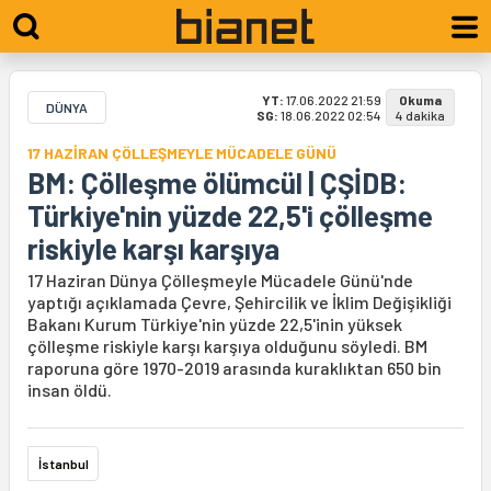
YT:
17.06.2022 21:59
Okuma
DÜNYA
SG:
18.06.2022 02:54
4 dakika
17 HAZİRAN ÇÖLLEŞMEYLE MÜCADELE GÜNÜ
BM: Çölleşme ölümcül | ÇŞİDB:
Türkiye'nin yüzde 22,5'i çölleşme
riskiyle karşı karşıya
17 Haziran Dünya Çölleşmeyle Mücadele Günü'nde
yaptığı açıklamada Çevre, Şehircilik ve İklim Değişikliği
Bakanı Kurum Türkiye'nin yüzde 22,5'inin yüksek
çölleşme riskiyle karşı karşıya olduğunu söyledi. BM
raporuna göre 1970-2019 arasında kuraklıktan 650 bin
insan öldü.
İstanbul