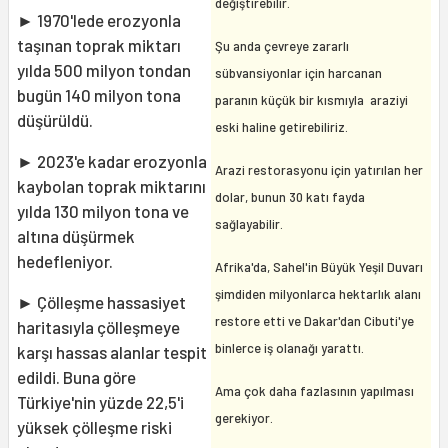
değiştirebilir.
► 1970'lede erozyonla
taşınan toprak miktarı
Şu anda çevreye zararlı
yılda 500 milyon tondan
sübvansiyonlar için harcanan
bugün 140 milyon tona
paranın küçük bir kısmıyla araziyi
düşürüldü.
eski haline getirebiliriz.
► 2023'e kadar erozyonla
Arazi restorasyonu için yatırılan her
kaybolan toprak miktarını
dolar, bunun 30 katı fayda
yılda 130 milyon tona ve
sağlayabilir.
altına düşürmek
hedefleniyor.
Afrika'da, Sahel'in Büyük Yeşil Duvarı
şimdiden milyonlarca hektarlık alanı
► Çölleşme hassasiyet
restore etti ve Dakar'dan Cibuti'ye
haritasıyla çölleşmeye
binlerce iş olanağı yarattı.
karşı hassas alanlar tespit
edildi. Buna göre
Ama çok daha fazlasının yapılması
Türkiye'nin yüzde 22,5'i
gerekiyor.
yüksek çölleşme riski