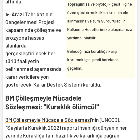
altında.
Toprağımıza ve biyolojik çeşitliliğine
özen göstermek, iklim krizinin ele
► Arazi Tahribatının
alınmasına ve tüm Sürdürülebilir
Dengelenmesi Projesi
kapsamında çölleşme ve
Kalkınma Hedeflerimize ulaşmamıza
erozyona hassas
yardımcı olabilir.
alanlarda
Geleceğimizi kuraklığa karşı
gerçekleştirilecek her
korumak için şimdi harekete
türlü faaliyetin
geçelim.
belirlenmesi aşamasında
karar vericilere yön
gösterecek 'Karar Destek Sistemi kuruldu.
BM Çölleşmeyle Mücadele
Sözleşmesi: "Kuraklık ölümcül"
BM Çölleşmeyle Mücadele Sözleşmesi
'nin (UNCCD),
"Sayılarla Kuraklık 2022) raporu insanlığı dünyanın her
yerinde kuraklığa tam hazırlık ve kararlılığa çağran