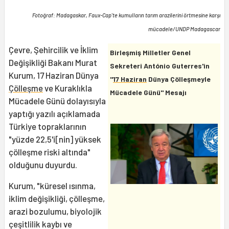
Fotoğraf: Madagaskar, Faux-Cap'te kumulların tarım arazilerini örtmesine karşı
mücadele/UNDP Madagascar
Çevre, Şehircilik ve İklim
Birleşmiş Milletler Genel
Değişikliği Bakanı Murat
Sekreteri António Guterres'in
Kurum, 17 Haziran Dünya
"
17 Haziran
Dünya Çölleşmeyle
Çölleşme
ve Kuraklıkla
Mücadele Günü" Mesajı
Mücadele Günü dolayısıyla
yaptığı yazılı açıklamada
Türkiye topraklarının
"yüzde 22,5'i[nin] yüksek
çölleşme riski altında"
olduğunu duyurdu.
Kurum, "küresel ısınma,
iklim değişikliği, çölleşme,
arazi bozulumu, biyolojik
çeşitlilik kaybı ve