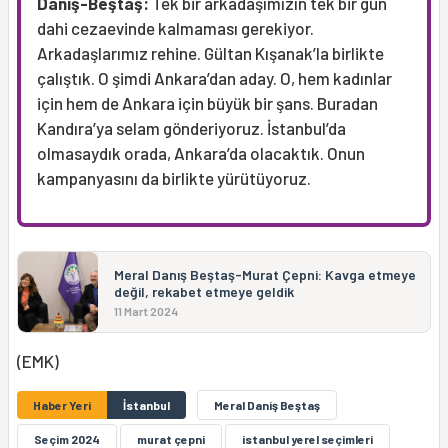
Danış-Beştaş:
Tek bir arkadaşımızın tek bir gün
dahi cezaevinde kalmaması gerekiyor.
Arkadaşlarımız rehine. Gültan Kışanak’la birlikte
çalıştık. O şimdi Ankara’dan aday. O, hem kadınlar
için hem de Ankara için büyük bir şans. Buradan
Kandıra’ya selam gönderiyoruz. İstanbul’da
olmasaydık orada, Ankara’da olacaktık. Onun
kampanyasını da birlikte yürütüyoruz.
Meral Danış Beştaş-Murat Çepni: Kavga etmeye
değil, rekabet etmeye geldik
11 Mart 2024
(EMK)
Haber Yeri
İstanbul
Meral Daniş Beştaş
Seçim 2024
murat çepni
istanbul yerel seçimleri