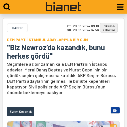
YT:
20.03.2024 09:18
Okuma
HABER
SG:
20.03.2024 14:56
7 dakika
DEM PARTİ İSTANBUL ADAYLARIYLA BİR GÜN
"Biz Newroz’da kazandık, bunu
herkes gördü"
Seçimlere az bir zaman kala DEM Parti’nin İstanbul
adayları Meral Danış Beştaş ve Murat Çepni’nin bir
günlük seçim çalışmasına katıldık. AKP Seçim Bürosu,
DEM Parti adaylarının gelmesi ile birlikte kepenkleri
kapatıyor. Sivil polisler de AKP Seçim Bürosu’nun
önünde beklemeye başlıyor.
EN
Evrim Kepenek