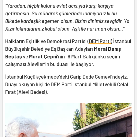
“Yaradan, hiçbir kulunu evlat acısıyla karşı karşıya
getirmesin. Şu mübarek günlerinde inanıyoruz ki bu
ülkede kardeşlik egemen olsun. Bizim dinimiz sevgidir. Ya
Xızır lokmalarımız kabul olsun. Aşk ile nur iman olsun…”
Halkların Eşitlik ve Demokrasi Partisi (
DEM Parti
) İstanbul
Büyükşehir Belediye Eş Başkan Adayları
Meral Danış
Beştaş
ve
Murat Çepni
’nin 19 Mart Salı günkü seçim
çalışması Aleviler’in bu duası ile başlıyor.
İstanbul Küçükçekmece’deki Garip Dede Cemevi’ndeyiz.
Duayı okuyan kişi de DEM Parti İstanbul Milletvekili Celal
Fırat (Alevi Dedesi).