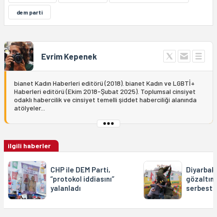
dem parti
Evrim Kepenek
bianet Kadın Haberleri editörü (2018). bianet Kadın ve LGBTİ+
Haberleri editörü (Ekim 2018-Şubat 2025). Toplumsal cinsiyet
odaklı habercilik ve cinsiyet temelli şiddet haberciliği alanında
atölyeler...
ilgili haberler
CHP ile DEM Parti,
Diyarbak
“protokol iddiasını”
gözaltına
yalanladı
serbest b