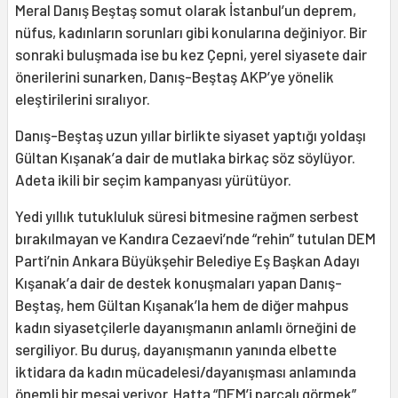
Meral Danış Beştaş somut olarak İstanbul’un deprem,
nüfus, kadınların sorunları gibi konularına değiniyor. Bir
sonraki buluşmada ise bu kez Çepni, yerel siyasete dair
önerilerini sunarken, Danış-Beştaş AKP’ye yönelik
eleştirilerini sıralıyor.
Danış-Beştaş uzun yıllar birlikte siyaset yaptığı yoldaşı
Gültan Kışanak’a dair de mutlaka birkaç söz söylüyor.
Adeta ikili bir seçim kampanyası yürütüyor.
Yedi yıllık tutukluluk süresi bitmesine rağmen serbest
bırakılmayan ve Kandıra Cezaevi’nde “rehin” tutulan DEM
Parti’nin Ankara Büyükşehir Belediye Eş Başkan Adayı
Kışanak’a dair de destek konuşmaları yapan Danış-
Beştaş, hem Gültan Kışanak’la hem de diğer mahpus
kadın siyasetçilerle dayanışmanın anlamlı örneğini de
sergiliyor. Bu duruş, dayanışmanın yanında elbette
iktidara da kadın mücadelesi/dayanışması anlamında
önemli bir mesaj veriyor. Hatta “DEM’i parçalı görmek”