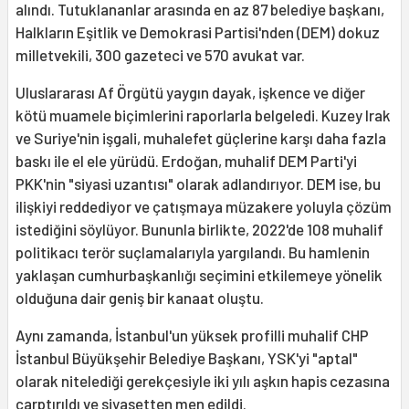
alındı. Tutuklananlar arasında en az 87 belediye başkanı,
Halkların Eşitlik ve Demokrasi Partisi'nden (DEM) dokuz
milletvekili, 300 gazeteci ve 570 avukat var.
Uluslararası Af Örgütü yaygın dayak, işkence ve diğer
kötü muamele biçimlerini raporlarla belgeledi. Kuzey Irak
ve Suriye'nin işgali, muhalefet güçlerine karşı daha fazla
baskı ile el ele yürüdü. Erdoğan, muhalif DEM Parti'yi
PKK'nin "siyasi uzantısı" olarak adlandırıyor. DEM ise, bu
ilişkiyi reddediyor ve çatışmaya müzakere yoluyla çözüm
istediğini söylüyor. Bununla birlikte, 2022'de 108 muhalif
politikacı terör suçlamalarıyla yargılandı. Bu hamlenin
yaklaşan cumhurbaşkanlığı seçimini etkilemeye yönelik
olduğuna dair geniş bir kanaat oluştu.
Aynı zamanda, İstanbul'un yüksek profilli muhalif CHP
İstanbul Büyükşehir Belediye Başkanı, YSK'yi "aptal"
olarak nitelediği gerekçesiyle iki yılı aşkın hapis cezasına
çarptırıldı ve siyasetten men edildi.