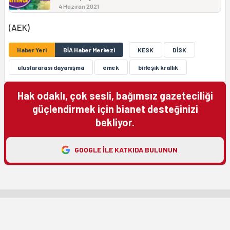
4 Haziran 2021
(AEK)
Haber Yeri
BİA Haber Merkezi
KESK
DİSK
uluslararası dayanışma
emek
birleşik krallık
Hak odaklı, çok sesli, bağımsız gazeteciliği
güçlendirmek için bianet desteğinizi
bekliyor.
GOOGLE ILE KATKIDA BULUNUN