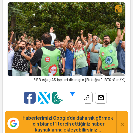
*İBB Ağaç AŞ işçileri direnişte [Fotoğraf: BTO-Sen/X]
Haberlerimizi Google'da daha sık görmek
×
için bianet'i tercih ettiğiniz haber
kaynaklarına ekleyebilirsiniz...