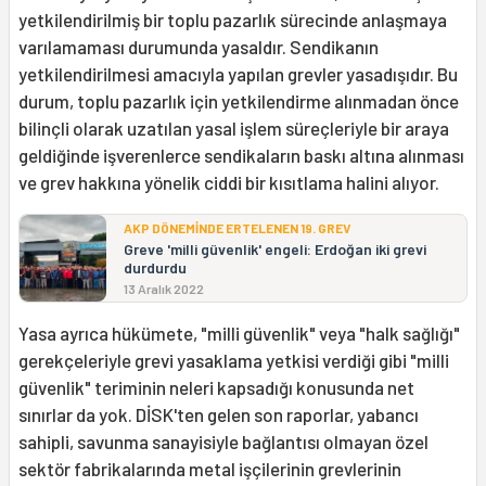
yetkilendirilmiş bir toplu pazarlık sürecinde anlaşmaya
varılamaması durumunda yasaldır. Sendikanın
yetkilendirilmesi amacıyla yapılan grevler yasadışıdır. Bu
durum, toplu pazarlık için yetkilendirme alınmadan önce
bilinçli olarak uzatılan yasal işlem süreçleriyle bir araya
geldiğinde işverenlerce sendikaların baskı altına alınması
ve grev hakkına yönelik ciddi bir kısıtlama halini alıyor.
AKP DÖNEMİNDE ERTELENEN 19. GREV
Greve 'milli güvenlik' engeli: Erdoğan iki grevi
durdurdu
13 Aralık 2022
Yasa ayrıca hükümete, "milli güvenlik" veya "halk sağlığı"
gerekçeleriyle grevi yasaklama yetkisi verdiği gibi "milli
güvenlik" teriminin neleri kapsadığı konusunda net
sınırlar da yok. DİSK'ten gelen son raporlar, yabancı
sahipli, savunma sanayisiyle bağlantısı olmayan özel
sektör fabrikalarında metal işçilerinin grevlerinin