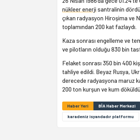
26 Nisan 1986'da gece 01.24'te
nükleer enerji
santralinin dörd
çıkan radyasyon Hiroşima ve N
toplamından 200 kat fazlaydı.
Kaza sonrası engelleme ve temiz
ve pilotların olduğu 830 bin ta
Felaket sonrası 350 bin 400 k
tahliye edildi. Beyaz Rusya, Uk
derecede radyasyona maruz kal
200 ton kurşun ve kum döküldü
Haber Yeri
BİA Haber Merkezi
karadeniz isyandadır platformu