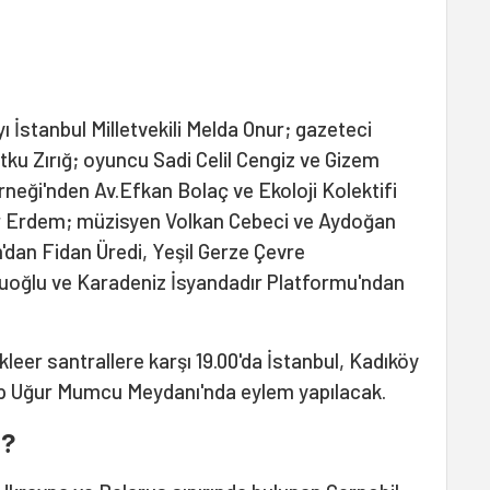
ı İstanbul Milletvekili Melda Onur; gazeteci
ku Zırığ; oyuncu Sadi Celil Cengiz ve Gizem
eği'nden Av.Efkan Bolaç ve Ekoloji Kolektifi
r Erdem; müzisyen Volkan Cebeci ve Aydoğan
'dan Fidan Üredi, Yeşil Gerze Çevre
oğlu ve Karadeniz İsyandadır Platformu'ndan
eer santrallere karşı 19.00'da İstanbul, Kadıköy
nop Uğur Mumcu Meydanı'nda eylem yapılacak.
u?