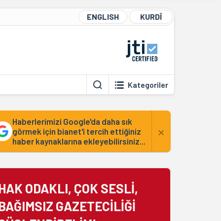
ENGLISH
KURDÎ
Kategoriler
Haberlerimizi Google'da daha sık
×
görmek için bianet'i tercih ettiğiniz
haber kaynaklarına ekleyebilirsiniz...
HAK ODAKLI, ÇOK SESLİ,
BAĞIMSIZ GAZETECİLİĞİ