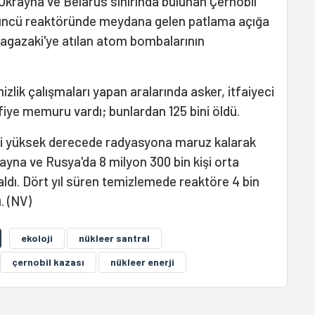
 Ukrayna ve Belarus sınırında bulunan Çernobil
üncü reaktöründe meydana gelen patlama açığa
agazaki'ye atılan atom bombalarının
lik çalışmaları yapan aralarında asker, itfaiyeci
sfiye memuru vardı; bunlardan 125 bini öldü.
işi yüksek derecede radyasyona maruz kalarak
rayna ve Rusya'da 8 milyon 300 bin kişi orta
dı. Dört yıl süren temizlemede reaktöre 4 bin
. (NV)
ekoloji
nükleer santral
çernobil kazası
nükleer enerji