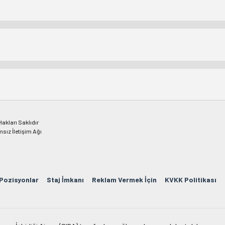
kları Saklıdır
msız İletişim Ağı
 Pozisyonlar
Staj İmkanı
Reklam Vermek İçin
KVKK Politikası