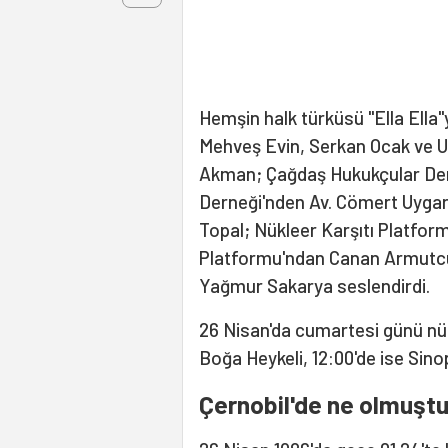
Hemşin halk türküsü "Ella Ella"y
Mehveş Evin, Serkan Ocak ve Ut
Akman; Çağdaş Hukukçular Dern
Derneği'nden Av. Cömert Uyga
Topal; Nükleer Karşıtı Platform
Platformu'ndan Canan Armutcu
Yağmur Sakarya seslendirdi.
26 Nisan'da cumartesi günü nükl
Boğa Heykeli, 12:00'de ise Si
Çernobil'de ne olmuşt