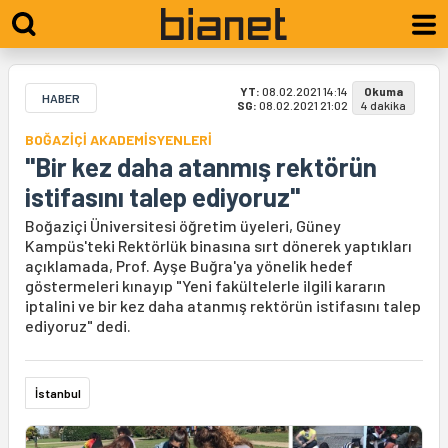
YT:
08.02.2021 14:14
Okuma
HABER
SG:
08.02.2021 21:02
4 dakika
BOĞAZİÇİ AKADEMİSYENLERİ
"Bir kez daha atanmış rektörün
istifasını talep ediyoruz"
Boğaziçi Üniversitesi öğretim üyeleri, Güney
Kampüs'teki Rektörlük binasına sırt dönerek yaptıkları
açıklamada, Prof. Ayşe Buğra'ya yönelik hedef
göstermeleri kınayıp "Yeni fakültelerle ilgili kararın
iptalini ve bir kez daha atanmış rektörün istifasını talep
ediyoruz" dedi.
İstanbul