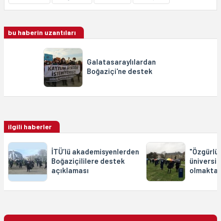
bu haberin uzantıları
Galatasaraylılardan
Boğaziçi'ne destek
ilgili haberler
İTÜ’lü akademisyenlerden
"Özgürlü
Boğaziçililere destek
üniversit
açıklaması
olmaktan