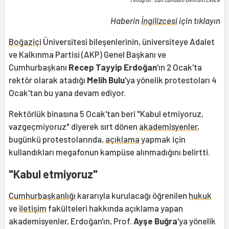
Haberin
İngilizcesi
için tıklayın
Boğaziçi
Üniversitesi bileşenlerinin, üniversiteye Adalet
ve Kalkınma Partisi (AKP) Genel Başkanı ve
Cumhurbaşkanı
Recep Tayyip Erdoğan
'ın 2 Ocak'ta
rektör olarak atadığı
Melih Bulu
'ya yönelik protestoları 4
Ocak'tan bu yana devam ediyor.
Rektörlük binasına 5 Ocak'tan beri "Kabul etmiyoruz,
vazgeçmiyoruz" diyerek sırt dönen
akademisyenler
,
bugünkü protestolarında,
açıklama
yapmak için
kullandıkları megafonun kampüse alınmadığını belirtti.
"Kabul etmiyoruz"
Cumhurbaşkanlığı
kararıyla kurulacağı öğrenilen
hukuk
ve
iletişim
fakülteleri hakkında açıklama yapan
akademisyenler, Erdoğan'ın, Prof.
Ayşe Buğra
'ya yönelik