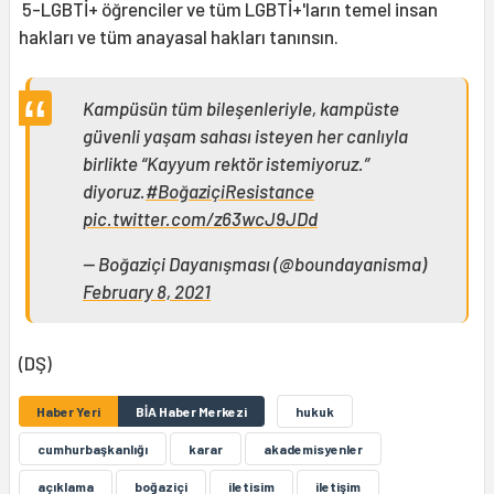
5-LGBTİ+ öğrenciler ve tüm LGBTİ+'ların temel insan
hakları ve tüm anayasal hakları tanınsın.
Kampüsün tüm bileşenleriyle, kampüste
güvenli yaşam sahası isteyen her canlıyla
birlikte “Kayyum rektör istemiyoruz.”
diyoruz.
#BoğaziçiResistance
pic.twitter.com/z63wcJ9JDd
— Boğaziçi Dayanışması (@boundayanisma)
February 8, 2021
(DŞ)
Haber Yeri
BİA Haber Merkezi
hukuk
cumhurbaşkanlığı
karar
akademisyenler
açıklama
boğaziçi
iletisim
iletişim