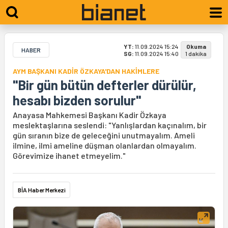
YT:
11.09.2024 15:24
Okuma
HABER
SG:
11.09.2024 15:40
1 dakika
AYM BAŞKANI KADİR ÖZKAYA'DAN HAKİMLERE
"Bir gün bütün defterler dürülür,
hesabı bizden sorulur"
Anayasa Mahkemesi Başkanı Kadir Özkaya
meslektaşlarına seslendi: "Yanlışlardan kaçınalım, bir
gün sıranın bize de geleceğini unutmayalım. Ameli
ilmine, ilmi ameline düşman olanlardan olmayalım.
Görevimize ihanet etmeyelim."
BİA Haber Merkezi