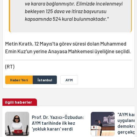
ve karara bağlanmıştır. Elimizde incelenmeyi
bekleyen 125 dava ve itiraz başvurusu
kapsamında 524 kural bulunmaktadır."
Metin Kıratlı, 12 Mayıs'ta görev süresi dolan Muhammed
Emin Kuz'un yerine Anayasa Mahkemesi üyeliğine seçildi.
(RT)
Haber Yeri
İstanbul
AYM
ilgili haberler
"AYM kara
Prof. Dr. Yazıcı-Özbudun:
uygulanm
AYM tarihinde ilk kez
demokrat
'yokluk kararı' verdi
gerçekçi 