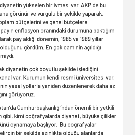
iyanetin yükselen bir ivmesi var. AKP de bu
aha görünür ve vurgulu bir şekilde yaparak.
toplam bütçelerini ve genel bütçelere
u payın enflasyon oranındaki durumuna baktığım
arak pay aldığı dönemin, 1985 ve 1989 yılları
 olduğunu gördüm. En çok caminin açıldığı
emiydi.
k diyanetin çok boyutlu şekilde işlediğini
 kanal var. Kurumun kendi resmi üniversitesi var.
inin yasal yollarla yeniden düzenlenerek daha az
ğını görüyoruz.
tan’da Cumhurbaşkanlığı’ndan önemli bir yetkili
ibi, kimi coğrafyalarda diyanet, büyükelçilikler
rolünü oynamaya başlıyor. Bu coğrafyalar
irgin bir şekilde azınlıkta olduğu alanlarda