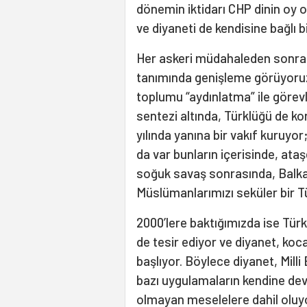
dönemin iktidarı CHP dinin oy 
ve diyaneti de kendisine bağlı 
Her askeri müdahaleden sonra, 
tanımında genişleme görüyoruz.
toplumu “aydınlatma” ile görev
sentezi altında, Türklüğü de ko
yılında yanına bir vakıf kuruyor
da var bunların içerisinde, ata
soğuk savaş sonrasında, Balkan
Müslümanlarımızı seküler bir T
2000’lere baktığımızda ise Tür
de tesir ediyor ve diyanet, koc
başlıyor. Böylece diyanet, Milli 
bazı uygulamaların kendine devr
olmayan meselelere dahil oluyo