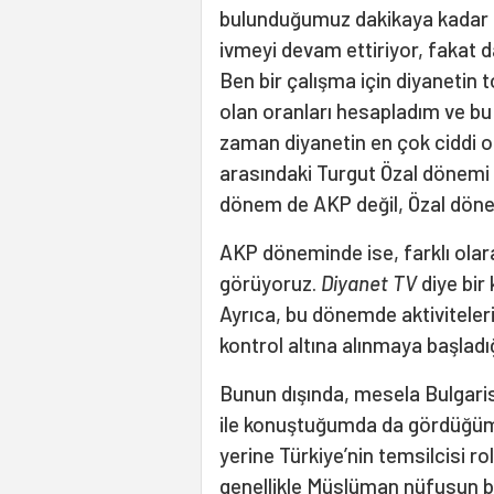
bulunduğumuz dakikaya kadar d
ivmeyi devam ettiriyor, fakat d
Ben bir çalışma için diyanetin 
olan oranları hesapladım ve b
zaman diyanetin en çok ciddi ol
arasındaki Turgut Özal dönemi
dönem de AKP değil, Özal dön
AKP döneminde ise, farklı olara
görüyoruz.
Diyanet TV
diye bir
Ayrıca, bu dönemde aktiviteler
kontrol altına alınmaya başladı
Bunun dışında, mesela Bulgaris
ile konuştuğumda da gördüğüm g
yerine Türkiye’nin temsilcisi 
genellikle Müslüman nüfusun bel