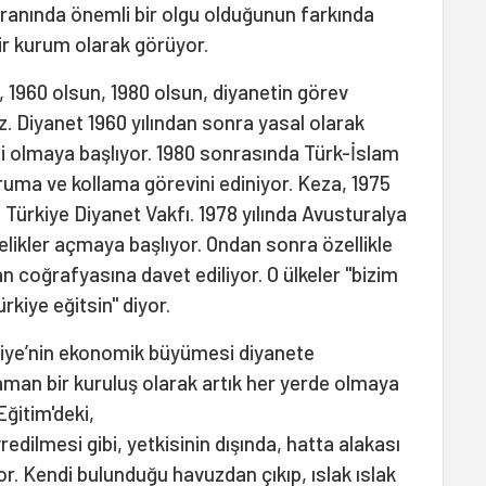
oranında önemli bir olgu olduğunun farkında
bir kurum olarak görüyor.
1960 olsun, 1980 olsun, diyanetin görev
 Diyanet 1960 yılından sonra yasal olarak
li olmaya başlıyor. 1980 sonrasında Türk-İslam
ruma ve kollama görevini ediniyor. Keza, 1975
; Türkiye Diyanet Vakfı. 1978 yılında Avusturalya
şelikler açmaya başlıyor. Ondan sonra özellikle
 coğrafyasına davet ediliyor. O ülkeler "bizim
ürkiye eğitsin" diyor.
kiye’nin ekonomik büyümesi diyanete
aman bir kuruluş olarak artık her yerde olmaya
Eğitim'deki,
edilmesi gibi, yetkisinin dışında, hatta alakası
r. Kendi bulunduğu havuzdan çıkıp, ıslak ıslak