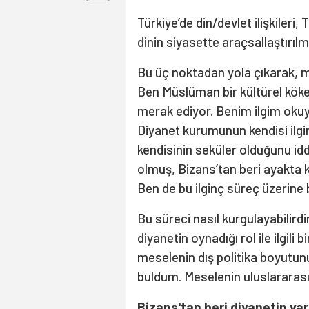
Türkiye’de din/devlet ilişkileri, 
dinin siyasette araçsallaştırı
Bu üç noktadan yola çıkarak, 
Ben Müslüman bir kültürel köke
merak ediyor. Benim ilgim oku
Diyanet kurumunun kendisi ilgim
kendisinin seküler olduğunu id
olmuş, Bizans’tan beri ayakta 
Ben de bu ilginç süreç üzerine
Bu süreci nasıl kurgulayabilird
diyanetin oynadığı rol ile ilgili
meselenin dış politika boyutun
buldum. Meselenin uluslararas
Bizans'tan beri diyanetin va