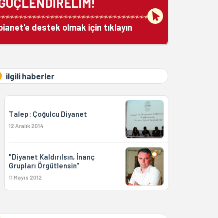
GÜÇLENDİRELİM!
bianet'e destek olmak için tıklayın
ilgili haberler
Talep: Çoğulcu Diyanet
12 Aralık 2014
"Diyanet Kaldırılsın, İnanç
Grupları Örgütlensin"
11 Mayıs 2012