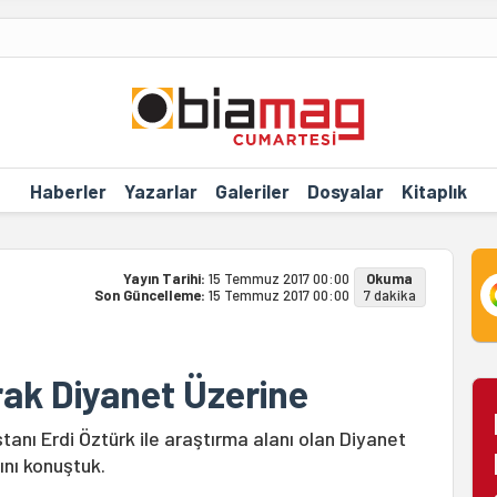
Haberler
Yazarlar
Galeriler
Dosyalar
Kitaplık
Yayın Tarihi:
15 Temmuz 2017 00:00
Okuma
Son Güncelleme:
15 Temmuz 2017 00:00
7 dakika
rak Diyanet Üzerine
anı Erdi Öztürk ile araştırma alanı olan Diyanet
sını konuştuk.