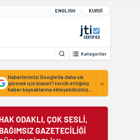
ENGLISH
KURDÎ
Kategoriler
Haberlerimizi Google'da daha sık
×
görmek için bianet'i tercih ettiğiniz
haber kaynaklarına ekleyebilirsiniz...
HAK ODAKLI, ÇOK SESLİ,
BAĞIMSIZ GAZETECİLİĞİ