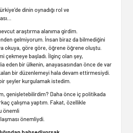
Türkiye’de dinin oynadığı rol ve
lması…
mevcut araştırma alanıma girdim.
nden gelmiyorum. İnsan biraz da bilmediğini
ya okuya, göre göre, öğrene öğrene oluştu.
i çekmeye başladı. İlginç olan şey,
dia eden bir ülkenin, anayasasından önce de var
kalan bir düzenlemeyi hala devam ettirmesiydi.
 bir şeyler kurgulamak istedim.
im, genişletebilirdim? Daha önce iç politikada
 birkaç çalışma yaptım. Fakat, özellikle
u önemli
ılaşması önemliydi.
rlığından bahsediyorsak,