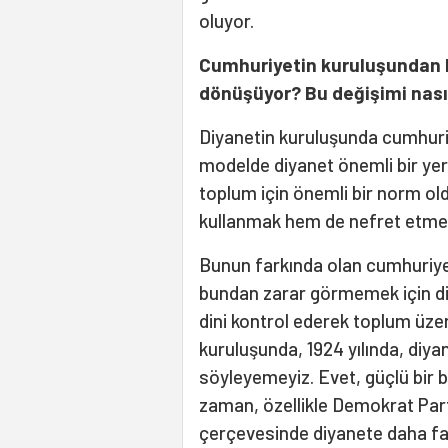
oluyor.
Cumhuriyetin kuruluşundan b
dönüşüyor? Bu değişimi nasıl 
Diyanetin kuruluşunda cumhuriye
modelde diyanet önemli bir yere
toplum için önemli bir norm o
kullanmak hem de nefret etmey
Bunun farkında olan cumhuriyet e
bundan zarar görmemek için dini
dini kontrol ederek toplum üzeri
kuruluşunda, 1924 yılında, diya
söyleyemeyiz. Evet, güçlü bir bo
zaman, özellikle Demokrat Part
çerçevesinde diyanete daha faz