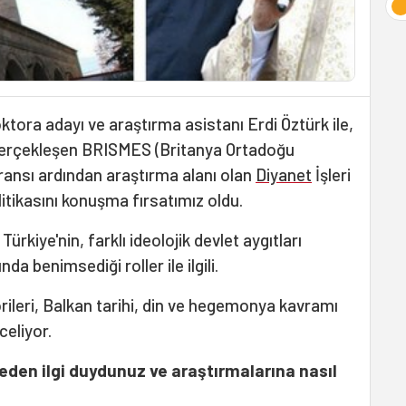
tora adayı ve araştırma asistanı Erdi Öztürk ile,
gerçekleşen BRISMES (Britanya Ortadoğu
ransı ardından araştırma alanı olan
Diyanet
İşleri
litikasını konuşma fırsatımız oldu.
ürkiye'nin, farklı ideolojik devlet aygıtları
 benimsediği roller ile ilgili.
leri, Balkan tarihi, din ve hegemonya kavramı
celiyor.
neden ilgi duydunuz ve araştırmalarına nasıl