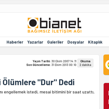
Haberler
Yazarlar
Galeriler
Dosyalar
Kitaplık
Yayın Tarihi:
30 Ekim 2007 14:11
Okuma
Son Güncelleme:
31 Ekim 2013 00:10
2 dakika
i Ölümlere "Dur" Dedi
nı engellemek istedi, mesai bitimini bir saat uzattı,