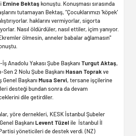
i
Emine Bektaş
konuştu. Konuşması sırasında
şlarını tutamayan Bektaş, “Çocuklarımızı 'köpek'
alıştırıyorlar. haklarını vermiyorlar, sigorta
orlar. Nasıl öldürdüler, nasıl ettiler, içim yanıyor.
 Ekremler ölmesin, anneler babalar ağlamasın"
onuştu.
-İş Anadolu Yakası Şube Başkanı
Turgut Aktaş
,
m-Sen 2 Nolu Şube Başkanı
Hasan Toprak
ve
İş Genel Başkanı
Musa Servi
, tersane işçilerine
kleri desteği bundan sonra da devam
ceklerini dile getirdiler.
alar, yöre dernekleri, KESK İstanbul Şubeler
Genel Başkanı
Levent Tüzel
ile İstanbul İl
Partisi yöneticileri de destek verdi. (NZ)