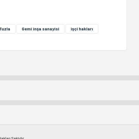
Tuzla
Gemi inşa sanayisi
işçi hakları
kları Saklıdır