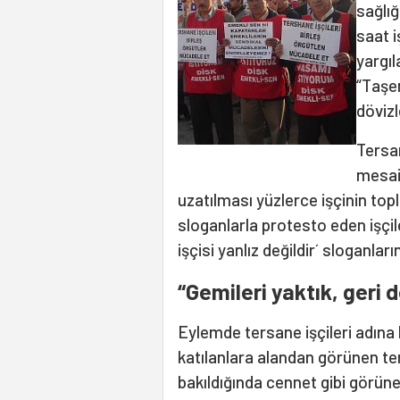
sağlığ
saat 
yargıl
“Taşer
dövizl
Tersa
mesai
uzatılması yüzlerce işçinin top
sloganlarla protesto eden işçiler
işçisi yanlız değildir´ sloganların
“Gemileri yaktık, geri 
Eylemde tersane işçileri adına
katılanlara alandan görünen te
bakıldığında cennet gibi görün