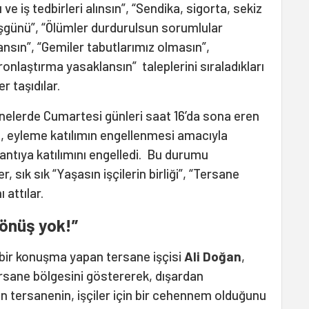
ı ve iş tedbirleri alınsın”, “Sendika, sigorta, sekiz
işgünü”, “Ölümler durdurulsun sorumlular
ansın”, “Gemiler tabutlarımız olmasın”,
onlaştırma yasaklansın” taleplerini sıraladıkları
er taşıdılar.
nelerde Cumartesi günleri saat 16’da sona eren
, eyleme katılımın engellenmesi amacıyla
lantıya katılımını engelledi. Bu durumu
, sık sık “Yaşasın işçilerin birliği”, “Tersane
ı attılar.
dönüş yok!”
 bir konuşma yapan tersane işçisi
Ali Doğan
,
rsane bölgesini göstererek, dışardan
en tersanenin, işçiler için bir cehennem olduğunu