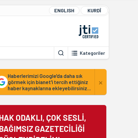
ENGLISH
KURDÎ
Kategoriler
Haberlerimizi Google'da daha sık
×
görmek için bianet'i tercih ettiğiniz
haber kaynaklarına ekleyebilirsiniz...
HAK ODAKLI, ÇOK SESLİ,
BAĞIMSIZ GAZETECİLİĞİ