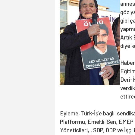
annes
göz ya
gibi ç
yapmıy
Artık
diye k
Haber
Eğiti
Deri-
verdi
ettire
Eyleme, Türk-İş'e bağlı sendik
Platformu, Emekli-Sen, EMEP 
Yöneticileri, , SDP, ÖDP ve İşçi 