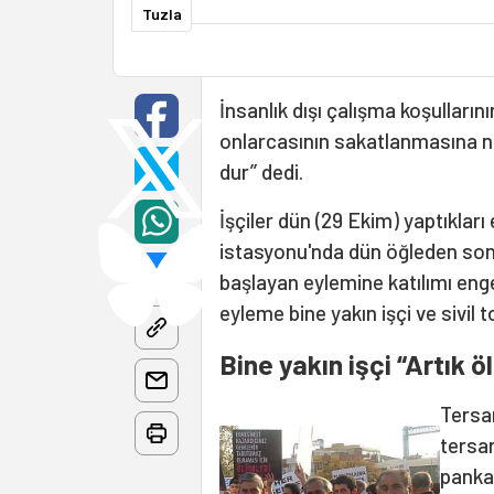
Tuzla
İnsanlık dışı çalışma koşulları
onlarcasının sakatlanmasına 
dur’’ dedi.
İşçiler dün (29 Ekim) yaptıklar
istasyonu'nda dün öğleden sonra
başlayan eylemine katılımı enge
eyleme bine yakın işçi ve sivil 
Bine yakın işçi “Artık 
Tersa
tersan
pankar