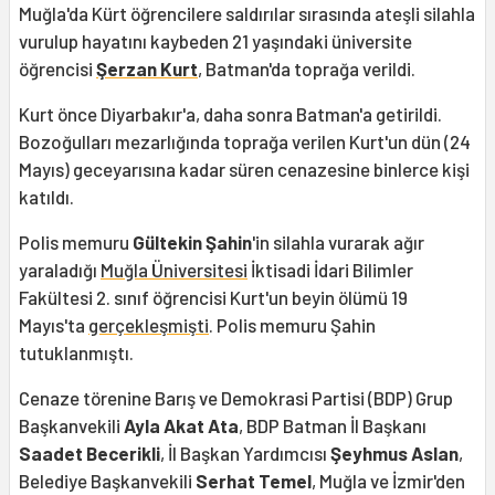
Muğla'da Kürt öğrencilere saldırılar sırasında ateşli silahla
vurulup hayatını kaybeden 21 yaşındaki üniversite
öğrencisi
Şerzan Kurt
, Batman'da toprağa verildi.
Kurt önce Diyarbakır'a, daha sonra Batman'a getirildi.
Bozoğulları mezarlığında toprağa verilen Kurt'un dün (24
Mayıs) geceyarısına kadar süren cenazesine binlerce kişi
katıldı.
Polis memuru
Gültekin Şahin
'in silahla vurarak ağır
yaraladığı
Muğla Üniversitesi
İktisadi İdari Bilimler
Fakültesi 2. sınıf öğrencisi Kurt'un beyin ölümü 19
Mayıs'ta
gerçekleşmişti
. Polis memuru Şahin
tutuklanmıştı.
Cenaze törenine Barış ve Demokrasi Partisi (BDP) Grup
Başkanvekili
Ayla Akat Ata
, BDP Batman İl Başkanı
Saadet Becerikli
, İl Başkan Yardımcısı
Şeyhmus Aslan
,
Belediye Başkanvekili
Serhat Temel
, Muğla ve İzmir'den