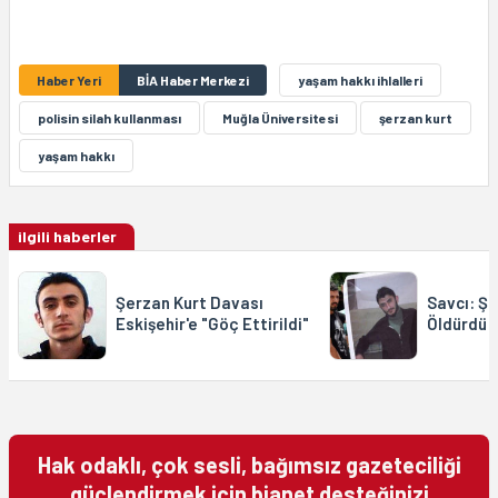
Haber Yeri
BİA Haber Merkezi
yaşam hakkı ihlalleri
polisin silah kullanması
Muğla Üniversitesi
şerzan kurt
yaşam hakkı
ilgili haberler
Şerzan Kurt Davası
Savcı: Şe
Eskişehir'e "Göç Ettirildi"
Öldürdü
Hak odaklı, çok sesli, bağımsız gazeteciliği
güçlendirmek için bianet desteğinizi