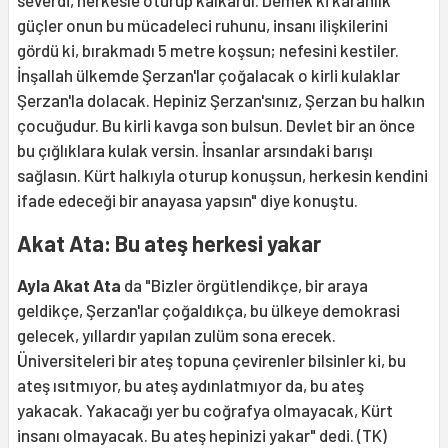
güçler onun bu mücadeleci ruhunu, insanı ilişkilerini
gördü ki, bırakmadı 5 metre koşsun; nefesini kestiler.
İnşallah ülkemde Şerzan'lar çoğalacak o kirli kulaklar
Şerzan'la dolacak. Hepiniz Şerzan'sınız, Şerzan bu halkın
çocuğudur. Bu kirli kavga son bulsun. Devlet bir an önce
bu çığlıklara kulak versin. İnsanlar arsındaki barışı
sağlasın. Kürt halkıyla oturup konuşsun, herkesin kendini
ifade edeceği bir anayasa yapsın" diye konuştu.
Akat Ata: Bu ateş herkesi yakar
Ayla Akat Ata
da "Bizler örgütlendikçe, bir araya
geldikçe, Şerzan'lar çoğaldıkça, bu ülkeye demokrasi
gelecek, yıllardır yapılan zulüm sona erecek.
Üniversiteleri bir ateş topuna çevirenler bilsinler ki, bu
ateş ısıtmıyor, bu ateş aydınlatmıyor da, bu ateş
yakacak. Yakacağı yer bu coğrafya olmayacak, Kürt
insanı olmayacak. Bu ateş hepinizi yakar" dedi. (TK)