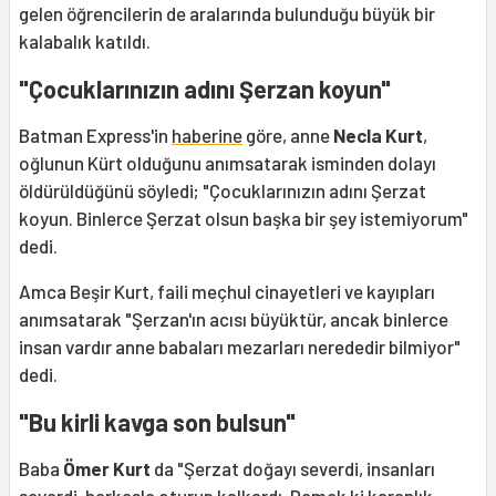
gelen öğrencilerin de aralarında bulunduğu büyük bir
kalabalık katıldı.
"Çocuklarınızın adını Şerzan koyun"
Batman Express'in
haberine
göre, anne
Necla Kurt
,
oğlunun Kürt olduğunu anımsatarak isminden dolayı
öldürüldüğünü söyledi; "Çocuklarınızın adını Şerzat
koyun. Binlerce Şerzat olsun başka bir şey istemiyorum"
dedi.
Amca Beşir Kurt, faili meçhul cinayetleri ve kayıpları
anımsatarak "Şerzan'ın acısı büyüktür, ancak binlerce
insan vardır anne babaları mezarları nerededir bilmiyor"
dedi.
"Bu kirli kavga son bulsun"
Baba
Ömer Kurt
da "Şerzat doğayı severdi, insanları
severdi, herkesle oturup kalkardı. Demek ki karanlık