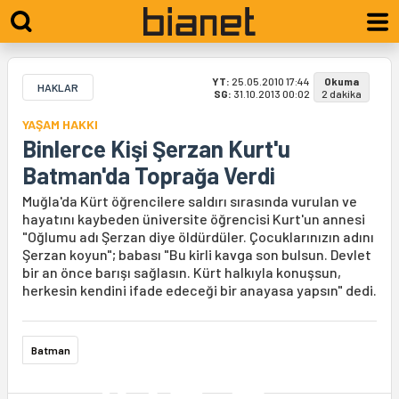
YT:
25.05.2010 17:44
Okuma
HAKLAR
SG:
31.10.2013 00:02
2 dakika
YAŞAM HAKKI
Binlerce Kişi Şerzan Kurt'u
Batman'da Toprağa Verdi
Muğla'da Kürt öğrencilere saldırı sırasında vurulan ve
hayatını kaybeden üniversite öğrencisi Kurt'un annesi
"Oğlumu adı Şerzan diye öldürdüler. Çocuklarınızın adını
Şerzan koyun"; babası "Bu kirli kavga son bulsun. Devlet
bir an önce barışı sağlasın. Kürt halkıyla konuşsun,
herkesin kendini ifade edeceği bir anayasa yapsın" dedi.
Batman