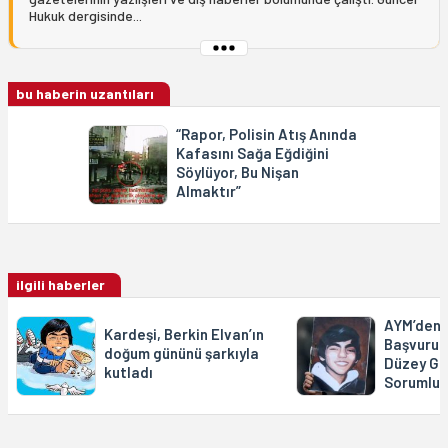
Hukuk dergisinde...
bu haberin uzantıları
“Rapor, Polisin Atış Anında
Kafasını Sağa Eğdiğini
Söylüyor, Bu Nişan
Almaktır”
ilgili haberler
AYM’den “
Kardeşi, Berkin Elvan’ın
Başvurus
doğum gününü şarkıyla
Düzey Gör
kutladı
Sorumlul