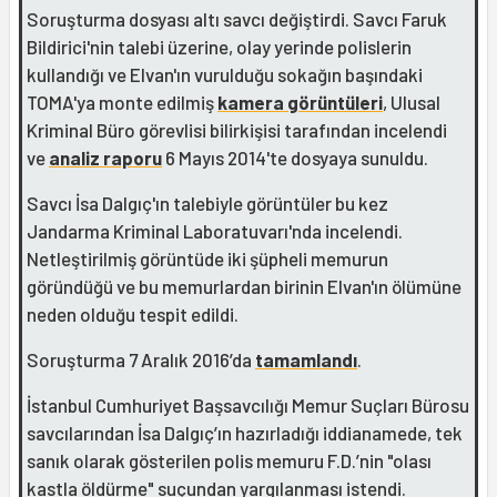
Soruşturma dosyası altı savcı değiştirdi. Savcı Faruk
Bildirici'nin talebi üzerine, olay yerinde polislerin
kullandığı ve Elvan'ın vurulduğu sokağın başındaki
TOMA'ya monte edilmiş
kamera görüntüleri
, Ulusal
Kriminal Büro görevlisi bilirkişisi tarafından incelendi
ve
analiz raporu
6 Mayıs 2014'te dosyaya sunuldu.
Savcı İsa Dalgıç'ın talebiyle görüntüler bu kez
Jandarma Kriminal Laboratuvarı'nda incelendi.
Netleştirilmiş görüntüde iki şüpheli memurun
göründüğü ve bu memurlardan birinin Elvan'ın ölümüne
neden olduğu tespit edildi.
Soruşturma 7 Aralık 2016’da
tamamlandı
.
İstanbul Cumhuriyet Başsavcılığı Memur Suçları Bürosu
savcılarından İsa Dalgıç’ın hazırladığı iddianamede, tek
sanık olarak gösterilen polis memuru F.D.’nin "olası
kastla öldürme" suçundan yargılanması istendi.