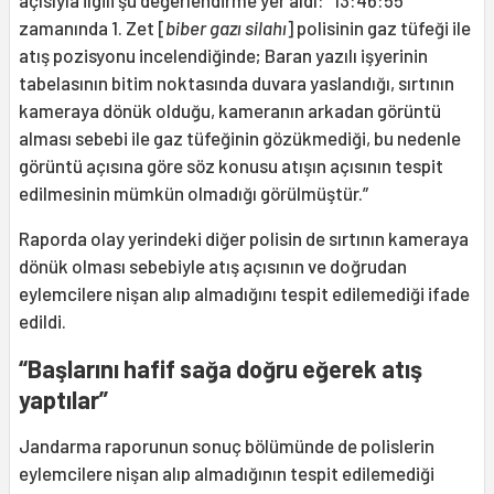
açısıyla ilgili şu değerlendirme yer aldı: “13:46:55
zamanında 1. Zet [
biber gazı silahı
] polisinin gaz tüfeği ile
atış pozisyonu incelendiğinde; Baran yazılı işyerinin
tabelasının bitim noktasında duvara yaslandığı, sırtının
kameraya dönük olduğu, kameranın arkadan görüntü
alması sebebi ile gaz tüfeğinin gözükmediği, bu nedenle
görüntü açısına göre söz konusu atışın açısının tespit
edilmesinin mümkün olmadığı görülmüştür.”
Raporda olay yerindeki diğer polisin de sırtının kameraya
dönük olması sebebiyle atış açısının ve doğrudan
eylemcilere nişan alıp almadığını tespit edilemediği ifade
edildi.
“Başlarını hafif sağa doğru eğerek atış
yaptılar”
Jandarma raporunun sonuç bölümünde de polislerin
eylemcilere nişan alıp almadığının tespit edilemediği