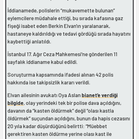
İddianamede, polislerin “mukavemette bulunan”
eylemcilere müdahale ettiği, bu sırada kafasına gaz
fişeği isabet eden Berkin Elvan'ın yaralanarak,
hastaneye kaldırıldığı ve tedavi gördüğü sırada hayatını
kaybettiği anlatıldı.
İstanbul 17. Ağır Ceza Mahkemesi'ne gönderilen 11
sayfalık iddianame kabul edildi.
Soruşturma kapsamında ifadesi alınan 42 polis
hakkında ise takipsizlik kararı verildi.
Elvan ailesinin avukatı Oya Aslan
bianet’e verdiği
bilgide
, olay yerindeki tek bir polise dava açıldığını,
davanın da “kasten öldürmek” değil “olası kastla
öldürmek” suçundan açıldığını, bunun da hapis cezasını
20 yıla kadar düşürdüğünü belirtti: “Müebbet
gerektiren kasten öldürme yerine olası kast ile