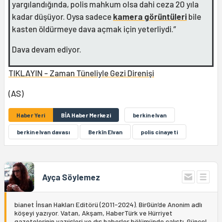
yargılandığında, polis mahkum olsa dahi ceza 20 yıla
kadar düşüyor. Oysa sadece
kamera görüntüleri
bile
kasten öldürmeye dava açmak için yeterliydi.”
Dava devam ediyor.
TIKLAYIN - Zaman Tüneliyle Gezi Direnişi
(AS)
Haber Yeri
BİA Haber Merkezi
berkin elvan
berkin elvan davası
Berkîn Elvan
polis cinayeti
Ayça Söylemez
bianet İnsan Hakları Editörü (2011-2024). BirGün’de Anonim adlı
köşeyi yazıyor. Vatan, Akşam, HaberTürk ve Hürriyet
gazetelerinin yazıişleri ve dış haberler bölümünde çalıştı. Güncel