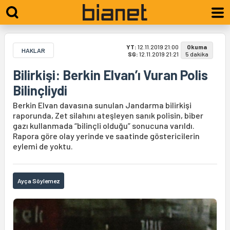
YT:
12.11.2019 21:00
Okuma
HAKLAR
SG:
12.11.2019 21:21
5 dakika
Bilirkişi: Berkin Elvan’ı Vuran Polis
Bilinçliydi
Berkin Elvan davasına sunulan Jandarma bilirkişi
raporunda, Zet silahını ateşleyen sanık polisin, biber
gazı kullanmada “bilinçli olduğu” sonucuna varıldı.
Rapora göre olay yerinde ve saatinde göstericilerin
eylemi de yoktu.
Ayça Söylemez