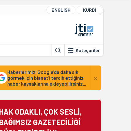
ENGLISH
KURDÎ
Kategoriler
Haberlerimizi Google'da daha sık
×
görmek için bianet'i tercih ettiğiniz
haber kaynaklarına ekleyebilirsiniz...
HAK ODAKLI, ÇOK SESLİ,
BAĞIMSIZ GAZETECİLİĞİ