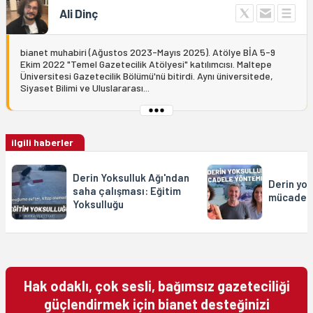
Ali Dinç
bianet muhabiri (Ağustos 2023-Mayıs 2025). Atölye BİA 5-9
Ekim 2022 "Temel Gazetecilik Atölyesi" katılımcısı. Maltepe
Üniversitesi Gazetecilik Bölümü'nü bitirdi. Aynı üniversitede,
Siyaset Bilimi ve Uluslararası...
ilgili haberler
Derin Yoksulluk Ağı'ndan
Derin yok
saha çalışması: Eğitim
mücadele
Yoksulluğu
Hak odaklı, çok sesli, bağımsız gazeteciliği
güçlendirmek için bianet desteğinizi