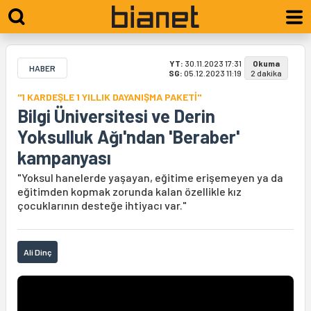
YT:
30.11.2023 17:31
Okuma
HABER
SG:
05.12.2023 11:19
2 dakika
"1 KARDEŞLE 1 YILLIK DAYANIŞMA PAKETİ"
Bilgi Üniversitesi ve Derin
Yoksulluk Ağı'ndan 'Beraber'
kampanyası
"Yoksul hanelerde yaşayan, eğitime erişemeyen ya da
eğitimden kopmak zorunda kalan özellikle kız
çocuklarının desteğe ihtiyacı var."
Ali Dinç