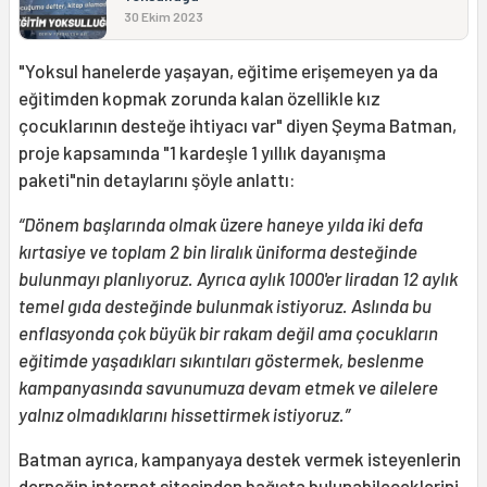
30 Ekim 2023
"Yoksul hanelerde yaşayan, eğitime erişemeyen ya da
eğitimden kopmak zorunda kalan özellikle kız
çocuklarının desteğe ihtiyacı var" diyen Şeyma Batman,
proje kapsamında "1 kardeşle 1 yıllık dayanışma
paketi"nin detaylarını şöyle anlattı:
“Dönem başlarında olmak üzere haneye yılda iki defa
kırtasiye ve toplam 2 bin liralık üniforma desteğinde
bulunmayı planlıyoruz. Ayrıca aylık 1000'er liradan 12 aylık
temel gıda desteğinde bulunmak istiyoruz.
Aslında bu
enflasyonda çok büyük bir rakam değil ama çocukların
eğitimde yaşadıkları sıkıntıları göstermek, beslenme
kampanyasında savunumuza devam etmek ve ailelere
yalnız olmadıklarını hissettirmek istiyoruz.”
Batman ayrıca, kampanyaya destek vermek isteyenlerin
derneğin
internet sitesinden
bağışta bulunabileceklerini