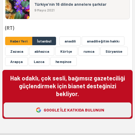
Türkiye’nin 16 dilinde annelere şarkılar
9 Mayıs 2021
(RT)
Haber Yeri
İstanbul
anadili
anadili eğitim hakkı
Zazaca
abhazca
Kürtçe
rumca
Süryanice
Arapça
Lazca
hemşince
Hak odaklı, çok sesli, bağımsız gazeteciliği
güçlendirmek için bianet desteğinizi
bekliyor.
GOOGLE ILE KATKIDA BULUNUN