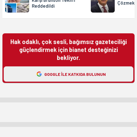
Çözmek İ
Reddedildi
Hak odaklı, çok sesli, bağımsız gazeteciliği
güçlendirmek için bianet desteğinizi
bekliyor.
GOOGLE ILE KATKIDA BULUNUN