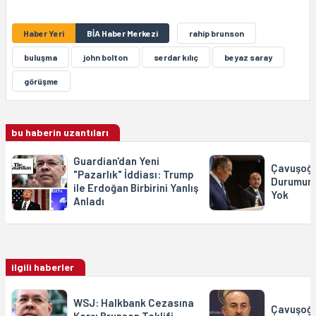
Haber Yeri
BİA Haber Merkezi
rahip brunson
buluşma
john bolton
serdar kılıç
beyaz saray
görüşme
bu haberin uzantıları
Guardian'dan Yeni
Çavuşoğl
"Pazarlık" İddiası: Trump
Durumunda
ile Erdoğan Birbirini Yanlış
Yok
Anladı
ilgili haberler
WSJ: Halkbank Cezasına
Çavuşoğl
Karşı Brunson Teklifi