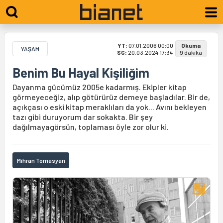
YT:
07.01.2006 00:00
Okuma
YAŞAM
SG:
20.03.2024 17:34
9 dakika
Benim Bu Hayal Kişiliğim
Dayanma gücümüz 2005e kadarmış. Ekipler kitap
görmeyeceğiz, alıp götürürüz demeye başladılar. Bir de,
açıkçası o eski kitap meraklıları da yok... Avını bekleyen
tazı gibi duruyorum dar sokakta. Bir şey
dağılmayagörsün, toplaması öyle zor olur ki.
Mihran Tomasyan