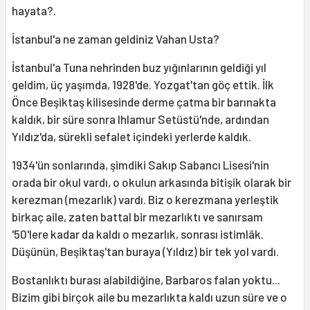
hayata?.
İstanbul'a ne zaman geldiniz Vahan Usta?
İstanbul'a Tuna nehrinden buz yığınlarının geldiği yıl
geldim, üç yaşımda, 1928'de. Yozgat'tan göç ettik. İlk
Önce Beşiktaş kilisesinde derme çatma bir barınakta
kaldık, bir süre sonra Ihlamur Setüstü'nde, ardından
Yıldız'da, sürekli sefalet içindeki yerlerde kaldık.
1934'ün sonlarında, şimdiki Sakıp Sabancı Lisesi'nin
orada bir okul vardı, o okulun arkasında bitişik olarak bir
kerezman (mezarlık) vardı. Biz o kerezmana yerleştik
birkaç aile, zaten battal bir mezarlıktı ve sanırsam
'50'lere kadar da kaldı o mezarlık, sonrası istimlâk.
Düşünün, Beşiktaş'tan buraya (Yıldız) bir tek yol vardı.
Bostanlıktı burası alabildiğine, Barbaros falan yoktu...
Bizim gibi birçok aile bu mezarlıkta kaldı uzun süre ve o