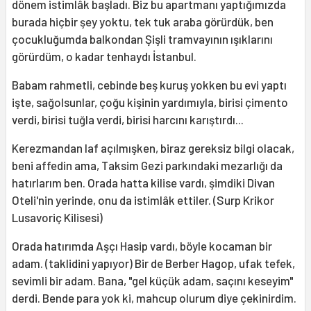
dönem istimlâk başladı. Biz bu apartmanı yaptığımızda
burada hiçbir şey yoktu, tek tuk araba görürdük, ben
çocukluğumda balkondan Şişli tramvayının ışıklarını
görürdüm, o kadar tenhaydı İstanbul.
Babam rahmetli, cebinde beş kuruş yokken bu evi yaptı
işte, sağolsunlar, çoğu kişinin yardımıyla, birisi çimento
verdi, birisi tuğla verdi, birisi harcını karıştırdı...
Kerezmandan laf açılmışken, biraz gereksiz bilgi olacak,
beni affedin ama, Taksim Gezi parkındaki mezarlığı da
hatırlarım ben. Orada hatta kilise vardı, şimdiki Divan
Oteli'nin yerinde, onu da istimlâk ettiler. (Surp Krikor
Lusavoriç Kilisesi)
Orada hatırımda Aşçı Hasip vardı, böyle kocaman bir
adam. (taklidini yapıyor) Bir de Berber Hagop, ufak tefek,
sevimli bir adam. Bana, "gel küçük adam, saçını keseyim"
derdi. Bende para yok ki, mahcup olurum diye çekinirdim.