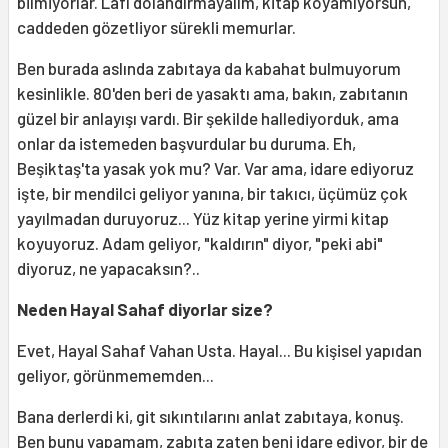
bilmiyorlar. Lafı dolandırmayalım, kitap koyamıyorsun,
caddeden gözetliyor sürekli memurlar.
Ben burada aslında zabıtaya da kabahat bulmuyorum
kesinlikle. 80'den beri de yasaktı ama, bakın, zabıtanın
güzel bir anlayışı vardı. Bir şekilde hallediyorduk, ama
onlar da istemeden başvurdular bu duruma. Eh,
Beşiktaş'ta yasak yok mu? Var. Var ama, idare ediyoruz
işte, bir mendilci geliyor yanına, bir takıcı, üçümüz çok
yayılmadan duruyoruz... Yüz kitap yerine yirmi kitap
koyuyoruz. Adam geliyor, "kaldırın" diyor, "peki abi"
diyoruz, ne yapacaksın?..
Neden Hayal Sahaf diyorlar size?
Evet, Hayal Sahaf Vahan Usta. Hayal... Bu kişisel yapıdan
geliyor, görünmememden...
Bana derlerdi ki, git sıkıntılarını anlat zabıtaya, konuş.
Ben bunu yapamam, zabıta zaten beni idare ediyor, bir de