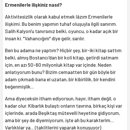
Ermenilerle ilişkiniz nasıl?
Aktivitesizlik olarak kabul etmek lâzım Ermenilerle
ilişkimi. Bu benim yapımın tuhaf oluşuyla ilgili sanırım.
Salih Kalyon'u tanırsınız belki, oyuncu, o kadar açık bir
insan ki. "Vahancığım" diye gelir, sarılır.
Ben bu adama ne yaptım? Hiçbir şey, bir-iki kitap sattım
belki, almış Bostancı'dan bir koli kitap, getirdi satmam
için, en azı 50-60 milyonluk kitap var içinde. Neden
anlatıyorum bunu? Bizim cemaatten bir gün böyle bir
adam çıkmadı bana el uzatan, bir kibirlilik, bir kendini
beğenmişlik...
Ama diyeceksin itham ediyorsun, hayır, itham değil, o
kadar olur. Kibarlık bulaştı onların tavrına, birkaç kişi var
içlerinde, arada Beşiktaş mütevelli heyetine gidiyorum,
ama bir şey de diyemiyorum, işte ah bu karakterim...
Varlıklılar ya... (taklitlerini yaparak konuşuyor)