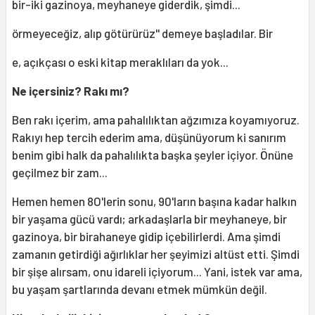
bir-iki gazinoya, meyhaneye giderdik, şimdi...
örmeyeceğiz, alıp götürürüz'' demeye başladılar. Bir
e, açıkçası o eski kitap meraklıları da yok...
Ne içersiniz? Rakı mı?
Ben rakı içerim, ama pahalılıktan ağzımıza koyamıyoruz.
Rakıyı hep tercih ederim ama, düşünüyorum ki sanırım
benim gibi halk da pahalılıkta başka şeyler içiyor. Önüne
geçilmez bir zam...
Hemen hemen 8O'lerin sonu, 90'ların başına kadar halkın
bir yaşama gücü vardı; arkadaşlarla bir meyhaneye, bir
gazinoya, bir birahaneye gidip içebilirlerdi. Ama şimdi
zamanın getirdiği ağırlıklar her şeyimizi altüst etti. Şimdi
bir şişe alırsam, onu idareli içiyorum... Yani, istek var ama,
bu yaşam şartlarında devanı etmek mümkün değil.