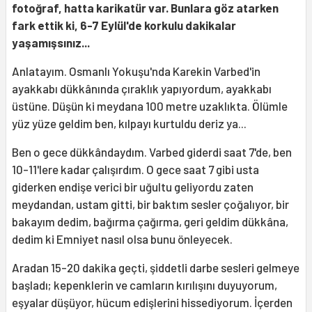
fotoğraf, hatta karikatür var. Bunlara göz atarken
fark ettik ki, 6-7 Eylül'de korkulu dakikalar
yaşamışsınız...
Anlatayım. Osmanlı Yokuşu'nda Karekin Varbed'in
ayakkabı dükkânında çıraklık yapıyordum, ayakkabı
üstüne. Düşün ki meydana 100 metre uzaklıkta. Ölümle
yüz yüze geldim ben, kılpayı kurtuldu deriz ya...
Ben o gece dükkândaydım. Varbed giderdi saat 7'de, ben
10-11'lere kadar çalışırdım. O gece saat 7 gibi usta
giderken endişe verici bir uğultu geliyordu zaten
meydandan, ustam gitti, bir baktım sesler çoğalıyor, bir
bakayım dedim, bağırma çağırma, geri geldim dükkâna,
dedim ki Emniyet nasıl olsa bunu önleyecek.
Aradan 15-20 dakika geçti, şiddetli darbe sesleri gelmeye
başladı; kepenklerin ve camların kırılışını duyuyorum,
eşyalar düşüyor, hücum edişlerini hissediyorum. İçerden