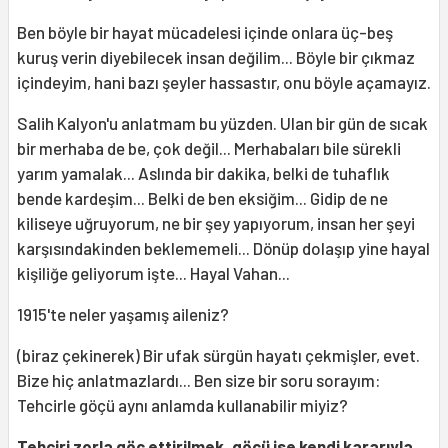
Ben böyle bir hayat mücadelesi içinde onlara üç-beş
kuruş verin diyebilecek insan değilim... Böyle bir çıkmaz
içindeyim, hani bazı şeyler hassastır, onu böyle açamayız.
Salih Kalyon'u anlatmam bu yüzden. Ulan bir gün de sıcak
bir merhaba de be, çok değil... Merhabaları bile sürekli
yarım yamalak... Aslında bir dakika, belki de tuhaflık
bende kardeşim... Belki de ben eksiğim... Gidip de ne
kiliseye uğruyorum, ne bir şey yapıyorum, insan her şeyi
karşısındakinden beklememeli... Dönüp dolaşıp yine hayal
kişiliğe geliyorum işte... Hayal Vahan...
1915'te neler yaşamış aileniz?
(biraz çekinerek) Bir ufak sürgün hayatı çekmişler, evet.
Bize hiç anlatmazlardı... Ben size bir soru sorayım:
Tehcirle göçü aynı anlamda kullanabilir miyiz?
Tehciri zorla göç ettirilmek, göçü ise kendi kararıyla