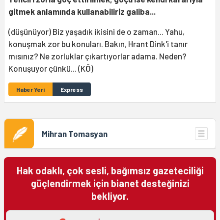
gitmek anlamında kullanabiliriz galiba...
(düşünüyor) Biz yaşadık ikisini de o zaman... Yahu,
konuşmak zor bu konuları. Bakın, Hrant Dink'i tanır
mısınız? Ne zorluklar çıkartıyorlar adama. Neden?
Konuşuyor çünkü... (KÖ)
Haber Yeri
Express
Mihran Tomasyan
Hak odaklı, çok sesli, bağımsız gazeteciliği
güçlendirmek için bianet desteğinizi
bekliyor.