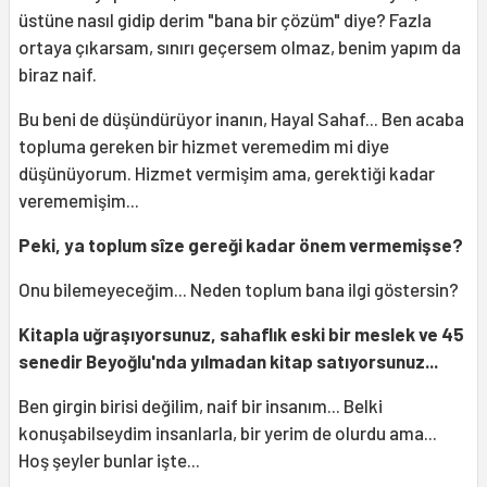
üstüne nasıl gidip derim "bana bir çözüm" diye? Fazla
ortaya çıkarsam, sınırı geçersem olmaz, benim yapım da
biraz naif.
Bu beni de düşündürüyor inanın, Hayal Sahaf... Ben acaba
topluma gereken bir hizmet veremedim mi diye
düşünüyorum. Hizmet vermişim ama, gerektiği kadar
verememişim...
Peki, ya toplum sîze gereği kadar önem vermemişse?
Onu bilemeyeceğim... Neden toplum bana ilgi göstersin?
Kitapla uğraşıyorsunuz, sahaflık eski bir meslek ve 45
senedir Beyoğlu'nda yılmadan kitap satıyorsunuz...
Ben girgin birisi değilim, naif bir insanım... Belki
konuşabilseydim insanlarla, bir yerim de olurdu ama...
Hoş şeyler bunlar işte...