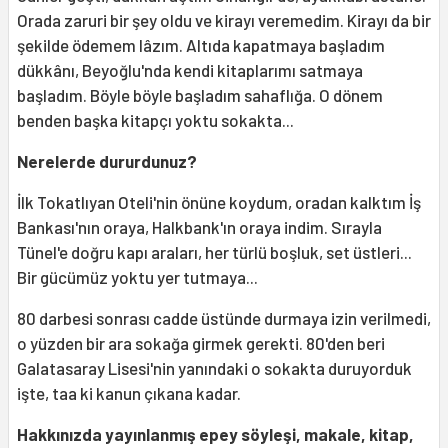
Orada zaruri bir şey oldu ve kirayı veremedim. Kirayı da bir
şekilde ödemem lâzım. Altıda kapatmaya başladım
dükkânı, Beyoğlu'nda kendi kitaplarımı satmaya
başladım. Böyle böyle başladım sahaflığa. O dönem
benden başka kitapçı yoktu sokakta...
Nerelerde dururdunuz?
İlk Tokatlıyan Oteli'nin önüne koydum, oradan kalktım İş
Bankası'nın oraya, Halkbank'ın oraya indim. Sırayla
Tünel'e doğru kapı araları, her türlü boşluk, set üstleri...
Bir gücümüz yoktu yer tutmaya...
80 darbesi sonrası cadde üstünde durmaya izin verilmedi,
o yüzden bir ara sokağa girmek gerekti. 80'den beri
Galatasaray Lisesi'nin yanındaki o sokakta duruyorduk
işte, taa ki kanun çıkana kadar.
Hakkınızda yayınlanmış epey söyleşi, makale, kitap,