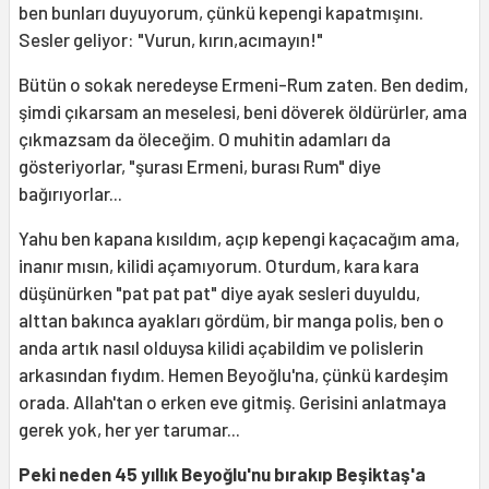
ben bunları duyuyorum, çünkü kepengi kapatmışını.
Sesler geliyor: "Vurun, kırın,acımayın!"
Bütün o sokak neredeyse Ermeni-Rum zaten. Ben dedim,
şimdi çıkarsam an meselesi, beni döverek öldürürler, ama
çıkmazsam da öleceğim. O muhitin adamları da
gösteriyorlar, "şurası Ermeni, burası Rum" diye
bağırıyorlar...
Yahu ben kapana kısıldım, açıp kepengi kaçacağım ama,
inanır mısın, kilidi açamıyorum. Oturdum, kara kara
düşünürken "pat pat pat" diye ayak sesleri duyuldu,
alttan bakınca ayakları gördüm, bir manga polis, ben o
anda artık nasıl olduysa kilidi açabildim ve polislerin
arkasından fıydım. Hemen Beyoğlu'na, çünkü kardeşim
orada. Allah'tan o erken eve gitmiş. Gerisini anlatmaya
gerek yok, her yer tarumar...
Peki neden 45 yıllık Beyoğlu'nu bırakıp Beşiktaş'a