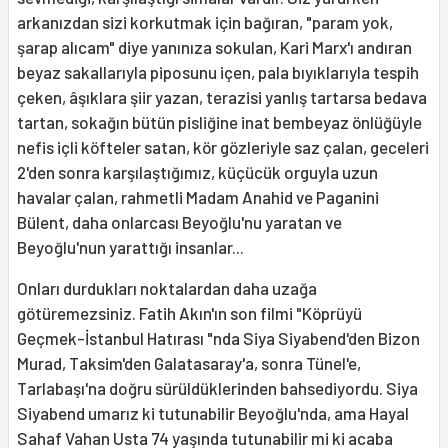
arkanızdan sizi korkutmak için bağıran, "param yok,
şarap alıcam" diye yanınıza sokulan, Kari Marx'ı andıran
beyaz sakallarıyla piposunu içen, pala bıyıklarıyla tespih
çeken, âşıklara şiir yazan, terazisi yanlış tartarsa bedava
tartan, sokağın bütün pisliğine inat bembeyaz önlüğüyle
nefis içli köfteler satan, kör gözleriyle saz çalan, geceleri
2'den sonra karşılaştığımız, küçücük orguyla uzun
havalar çalan, rahmetli Madam Anahid ve Paganini
Bülent, daha onlarcası Beyoğlu'nu yaratan ve
Beyoğlu'nun yarattığı insanlar...
Onları durdukları noktalardan daha uzağa
götüremezsiniz. Fatih Akın'ın son filmi "Köprüyü
Geçmek-İstanbul Hatırası "nda Siya Siyabend'den Bizon
Murad, Taksim'den Galatasaray'a, sonra Tünel'e,
Tarlabaşı'na doğru sürüldüklerinden bahsediyordu. Siya
Siyabend umarız ki tutunabilir Beyoğlu'nda, ama Hayal
Sahaf Vahan Usta 74 yaşında tutunabilir mi ki acaba