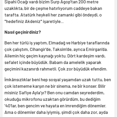
Sipahi Ocağı vardı bizim Surp Agop'tan 200 metre
uzaklıkta, bir de çeşme hatırlıyorum caddeye bakan
tarafta. Atatürk heykeli her zamanki gibi öndeydi, o
"hedefiniz Akdeniz" işaretiyle...
Nasıl geçinirdiniz?
Ben her türlü iş yaptım, Elmadağ ve Harbiye taraflarında
çok çalıştım, Cihangir'de, Taksim'de, ayrıca Emirgan'da.
Ailemin hiç geçim kaynağı yoktu. Dört kardeşim vardı,
sefalet içinde büyüdük. Babam da amelelik yaparak
geçimini kazanırdı rahmetli. Çok zor büyüdük efendim.
İmkânsızlıklar beni hep sosyal yaşamdan uzak tuttu, ben
çok istememe karşın ne bir sinema, ne bîr konser. Bilir
misiniz Safiye Ayla'yı? Ben onu camdan seyrederdim,
okuduğu mikrofonu uzaktan görürdüm, bu dediğim
'40'lar, ben gencim ve hayata en imrendiğim dönemler.
Ama o dönemler daha iyiymiş, şimdi çok daha zor, ayda