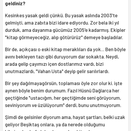
geldiniz?
Kesinkes yasak geldi çünkü. Bu yasak aslında 2003'te
gelmişti, ama zabıta bizi idare ediyordu. Zor bela iki yıl
durduk, ama dayanma gücümüz 2005'e kadarmış. Ekipler
"kitap görmeyeceğiz, alıp götürürüz" demeye başladılar.
Bir de, açıkçası o eski kitap meraklıları da yok... Ben böyle
avını bekleyen tazı gibi duruyorum dar sokakta. Neydi,
arada gelip çayımızı içen dostlarımız vardı, bizi
unutmazlardı, "Vahan Usta" deyip gelir sarılırlardı.
Bir şey dağılmayagörsün, toplaması öyle zor olur ki. işte
aynen böyle benim durumum. Fazıl Hüsnü Dağlarca her
geçtiğinde "ustacığım, her geçtiğimde seni görüyorum,
seviniyorum ve üzülüyorum" derdi, bunu unutmuyorum.
Şimdi de gelsinler diyorum ama, hayat şartları, belki uzak
geliyor Beşiktaş onlara, ya da nerede olduğumu