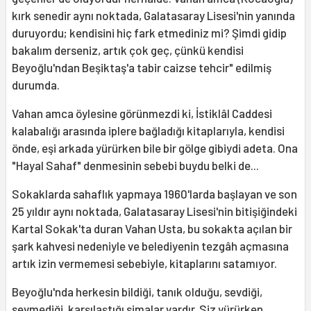
kırk senedir aynı noktada, Galatasaray Lisesi'nin yanında
duruyordu; kendisini hiç fark etmediniz mi? Şimdi gidip
bakalım derseniz, artık çok geç, çünkü kendisi
Beyoğlu'ndan Beşiktaş'a tabir caizse tehcir" edilmiş
durumda.
Vahan amca öylesine görünmezdi ki, İstiklâl Caddesi
kalabalığı arasında iplere bağladığı kitaplarıyla, kendisi
önde, eşi arkada yürürken bile bir gölge gibiydi adeta. Ona
"Hayal Sahaf" denmesinin sebebi buydu belki de...
Sokaklarda sahaflık yapmaya 1960'larda başlayan ve son
25 yıldır aynı noktada, Galatasaray Lisesi'nin bitişiğindeki
Kartal Sokak'ta duran Vahan Usta, bu sokakta açılan bir
şark kahvesi nedeniyle ve belediyenin tezgâh açmasına
artık izin vermemesi sebebiyle, kitaplarını satamıyor.
Beyoğlu'nda herkesin bildiği, tanık olduğu, sevdiği,
sevmediği, karşılaştığı simalar vardır. Siz yürürken