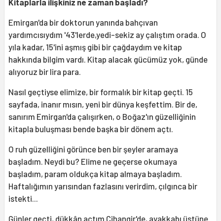
Kitaplarla ilişkiniz ne zaman başladı?
Emirgan'da bir doktorun yanında bahçıvan
yardımcısıydım '43'lerde,yedi-sekiz ay çalıştım orada. O
yıla kadar, 15'ini aşmış gibi bir çağdaydım ve kitap
hakkında bilgim vardı. Kitap alacak gücümüz yok, günde
alıyoruz bir lira para.
Nasıl geçtiyse elimize, bir formalık bir kitap geçti. 15
sayfada, inanır mısın, yeni bir dünya keşfettim. Bir de,
sanırım Emirgan'da çalışırken, o Boğaz'ın güzelliğinin
kitapla buluşması bende başka bir dönem açtı.
O ruh güzelliğini görünce ben bir şeyler aramaya
başladım. Neydi bu? Elime ne geçerse okumaya
başladım, param oldukça kitap almaya başladım.
Haftalığımın yarısından fazlasını verirdim, çılgınca bir
istekti...
Günler geçti, dükkân açtım Cihangir'de, ayakkabı üstüne.