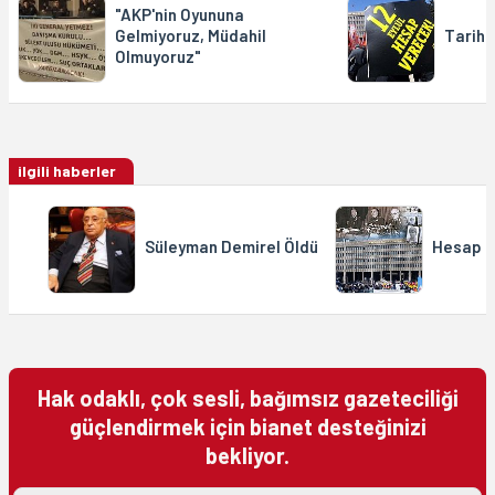
"AKP'nin Oyununa
Gelmiyoruz, Müdahil
Tarihi
Olmuyoruz"
ilgili haberler
Süleyman Demirel Öldü
Hesap K
Hak odaklı, çok sesli, bağımsız gazeteciliği
güçlendirmek için bianet desteğinizi
bekliyor.