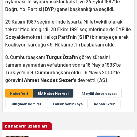
oylaması ile siyasi yasaklar kalktı ve 24 Eylül 1987'de
Doğru Yol Partisi (
DYP
) genel başkanlığına seçildi.
29 Kasım 1987 seçimlerinde Isparta Milletvekili olarak
tekrar Meclis'e girdi. 20 Ekim 1991 seçimlerinde de DYP ile
Sosyaldemokrat Halkçı Parti'nin (
SHP
) bir araya gelerek
koalisyon kurduğu 49. Hükümet'in başbakanı oldu.
8. Cumhurbaşkanı
Turgut Özal
'ın görev süresini
tamamlayamadan vefatından sonra 16 Mayıs 1993'te
Türkiye'nin 9. Cumhurbaşkanı oldu. 16 Mayıs 2000'de
görevini
Ahmet Necdet Sezer
'e devretti. (AS)
Haber Yeri
BİA Haber Merkezi
12 eylül darbe davası
Süleyman Demirel
Tahsin Şahinkaya
Kenan Evren
bu haberin uzantıları