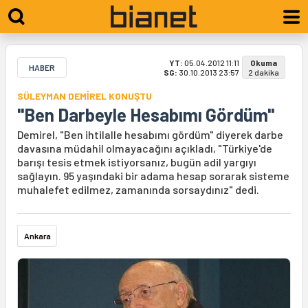
YT:
05.04.2012 11:11
Okuma
HABER
SG:
30.10.2013 23:57
2 dakika
SÜLEYMAN DEMİREL KONUŞTU
"Ben Darbeyle Hesabımı Gördüm"
Demirel, "Ben ihtilalle hesabımı gördüm" diyerek darbe
davasına müdahil olmayacağını açıkladı, "Türkiye'de
barışı tesis etmek istiyorsanız, bugün adil yargıyı
sağlayın. 95 yaşındaki bir adama hesap sorarak sisteme
muhalefet edilmez, zamanında sorsaydınız" dedi.
Ankara