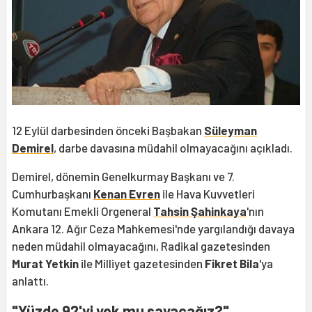
12 Eylül darbesinden önceki Başbakan
Süleyman
Demirel
, darbe davasına müdahil olmayacağını açıkladı.
Demirel, dönemin Genelkurmay Başkanı ve 7.
Cumhurbaşkanı
Kenan Evren
ile Hava Kuvvetleri
Komutanı Emekli Orgeneral
Tahsin Şahinkaya
'nın
Ankara 12. Ağır Ceza Mahkemesi'nde yargılandığı davaya
neden müdahil olmayacağını, Radikal gazetesinden
Murat Yetkin
ile Milliyet gazetesinden
Fikret Bila
'ya
anlattı.
"Yüzde 92'yi yok mu sayacağız?"