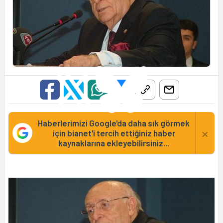
Haberlerimizi Google'da daha sık görmek
×
için bianet'i tercih ettiğiniz haber
kaynaklarına ekleyebilirsiniz...