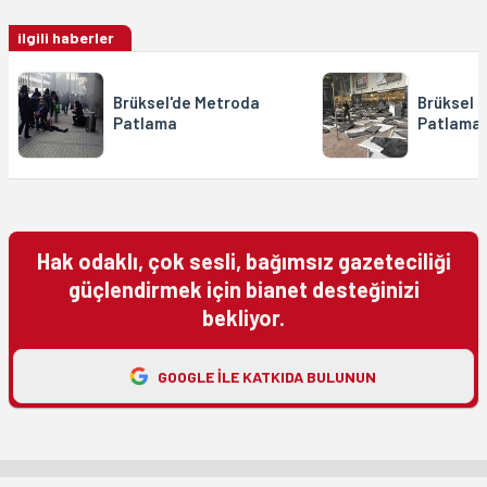
ilgili haberler
Brüksel'de Metroda
Brüksel 
Patlama
Patlama
Hak odaklı, çok sesli, bağımsız gazeteciliği
güçlendirmek için bianet desteğinizi
bekliyor.
GOOGLE ILE KATKIDA BULUNUN