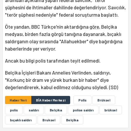
ardından açıklama yapan federal savcılık, "terör"
şüphesini de ihtimaller dahilinde değerlendiriyor. Savcılık,
"terör şüphesi nedeniyle" federal soruşturma başlattı.
Öte yandan, BBC Türkçe'nin aktardığına
göre
, Belçika
medyası, birden fazla görgü tanığına dayanarak, bıçaklı
saldırganın olay sırasında "Allahuekber" diye bağırdığına
haberlerinde yer veriyor.
Ancak bu bilgi polis tarafından teyit edilmedi.
Belçika İçişleri Bakanı Annelies Verlinden, saldırıyı,
"Korkunç bir dram ve yürek burkan bir haber" diye
değerlendirerek, kabul edilmez olduğunu söyledi. (SD)
Haber Yeri
BİA Haber Merkezi
Polîs
Brûksel
polis
saldırı
Belçika
polise saldırı
brüksel
bıçaklı saldırı
Bruksel
Belçîka