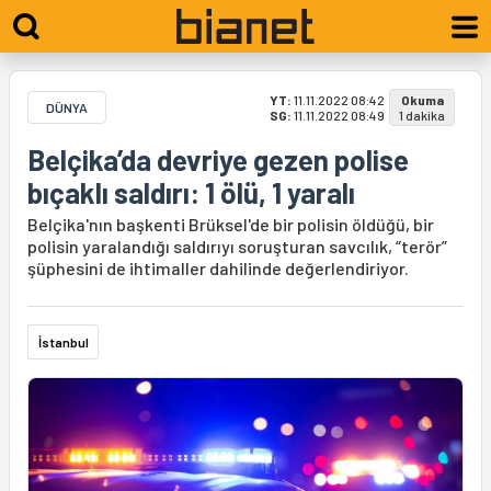
YT:
11.11.2022 08:42
Okuma
DÜNYA
SG:
11.11.2022 08:49
1 dakika
Belçika’da devriye gezen polise
bıçaklı saldırı: 1 ölü, 1 yaralı
Belçika'nın başkenti Brüksel'de bir polisin öldüğü, bir
polisin yaralandığı saldırıyı soruşturan savcılık, “terör”
şüphesini de ihtimaller dahilinde değerlendiriyor.
İstanbul