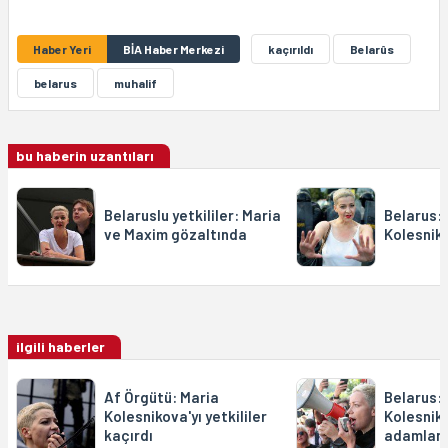
Haber Yeri
BİA Haber Merkezi
kaçırıldı
Belarûs
belarus
muhalif
bu haberin uzantıları
Belaruslu yetkililer: Maria
Belarus:
ve Maxim gözaltında
Kolesnik
ilgili haberler
Af Örgütü: Maria
Belarus:
Kolesnikova'yı yetkililer
Kolesnik
kaçırdı
adamlarc