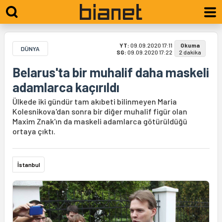
YT:
09.09.2020 17:11
Okuma
DÜNYA
SG:
09.09.2020 17:22
2 dakika
Belarus'ta bir muhalif daha maskeli
adamlarca kaçırıldı
Ülkede iki gündür tam akıbeti bilinmeyen Maria
Kolesnikova'dan sonra bir diğer muhalif figür olan
Maxim Znak'ın da maskeli adamlarca götürüldüğü
ortaya çıktı.
İstanbul