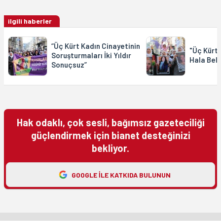
ilgili haberler
“Üç Kürt Kadın Cinayetinin
"Üç Kürt 
Soruşturmaları İki Yıldır
Hala Beli
Sonuçsuz”
Hak odaklı, çok sesli, bağımsız gazeteciliği
güçlendirmek için bianet desteğinizi
bekliyor.
GOOGLE ILE KATKIDA BULUNUN