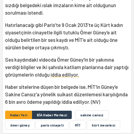
sızdığı belgedeki ıslak imzaların kime ait olduğunun
sorulması istendi.
Hatırlanacağı gibi Paris’te 9 Ocak 2013’te üç Kürt kadın
siyasetçinin cinayetle ilgili tutuklu Ömer Güney'e ait
olduğu belirtilen bir ses kaydı ve MİT’e ait olduğu öne
sürülen belge ortaya çıkmıştı.
Ses kaydındaki videoda Ömer Güney'in bir yakınına
verdiği bilgiler ve iki şahısla katliam planlarına dair yaptığı
görüşmelerin olduğu
iddia ediliyor.
Haber sitelerine düşen bir belgede ise, MİT'in Güney'e
Sakine Cansız'a yönelik suikast düzenlemesi karşılığında
6 bin avro ödeme yapıldığı iddia ediliyor. (NV)
Haber Yeri
BİA Haber Merkezi
sakine cansız
ömer güney
paris cinayeti
MİT
kürt meselesi