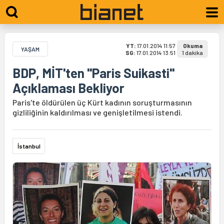
YT:
17.01.2014 11:57
Okuma
YAŞAM
SG:
17.01.2014 13:51
1 dakika
BDP, MİT'ten ''Paris Suikasti''
Açıklaması Bekliyor
Paris'te öldürülen üç Kürt kadının soruşturmasının
gizliliğinin kaldırılması ve genişletilmesi istendi.
İstanbul