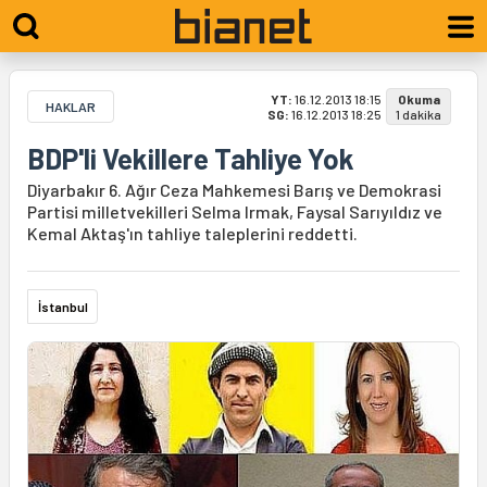
YT:
16.12.2013 18:15
Okuma
HAKLAR
SG:
16.12.2013 18:25
1 dakika
BDP'li Vekillere Tahliye Yok
Diyarbakır 6. Ağır Ceza Mahkemesi Barış ve Demokrasi
Partisi milletvekilleri Selma Irmak, Faysal Sarıyıldız ve
Kemal Aktaş'ın tahliye taleplerini reddetti.
İstanbul