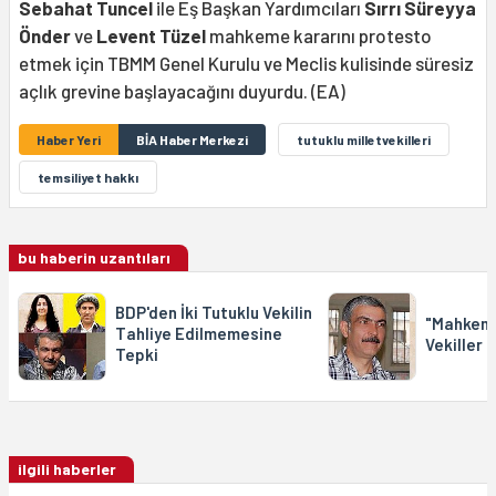
Sebahat Tuncel
ile Eş Başkan Yardımcıları
Sırrı Süreyya
Önder
ve
Levent Tüzel
mahkeme kararını protesto
etmek için TBMM Genel Kurulu ve Meclis kulisinde süresiz
açlık grevine başlayacağını duyurdu. (EA)
Haber Yeri
BİA Haber Merkezi
tutuklu milletvekilleri
temsiliyet hakkı
bu haberin uzantıları
BDP'den İki Tutuklu Vekilin
"Mahkeme
Tahliye Edilmemesine
Vekiller 
Tepki
ilgili haberler