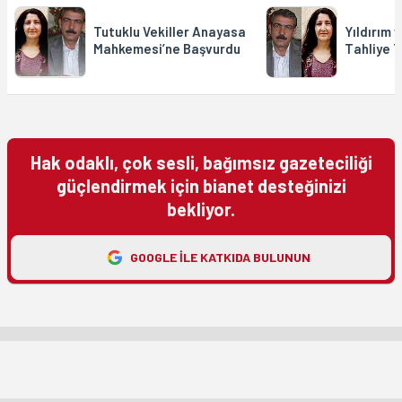
Tutuklu Vekiller Anayasa
Yıldırım 
Mahkemesi’ne Başvurdu
Tahliye T
Hak odaklı, çok sesli, bağımsız gazeteciliği
güçlendirmek için bianet desteğinizi
bekliyor.
GOOGLE ILE KATKIDA BULUNUN