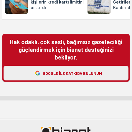
kişilerin kredi kartı limitini
Getirilen
arttırdı
Kaldırıldı
Hak odaklı, çok sesli, bağımsız gazeteciliği
güçlendirmek için bianet desteğinizi
bekliyor.
GOOGLE ILE KATKIDA BULUNUN