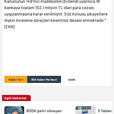
Kanununun 148'inci maddesinin (b) bendi uyarınca 18
bankaya toplam 102,1 milyon TL idari para cezası
uygulanmasına karar verilmiştir. Söz konusu şikayetlere
ilişkin inceleme süreçleri kesintisiz devam etmektedir."
(EKN)
Haber Yeri
BİA Haber Merkezi
bddk
ilgili haberler
BDDK geliri olmayan
3 Yabanc