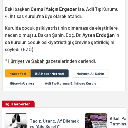
Eski başkan
Cemal Yalçın Ergezer
ise, Adli Tıp Kurumu
4. İhtisas Kurulu'na üye olarak atandı.
Kurulda çocuk psikiyatristinin olmaması da eleştirilere
neden olmuştu. Bakan Şahin, Doç. Dr.
Ayten Erdoğan
'ın
da kurulun çocuk psikiyatristliği görevine getirildiğini
söyledi. (EZÖ)
*
Hürriyet
ve
Sabah
gazetelerinden derlendi.
Haber Yeri
BİA Haber Merkezi
Mehmet Ali Sahin
Hüseyin Üzmez
Adli Tıp Kurumu 6. İhtisas Kurulu
ilgili haberler
Alkol, Par
Taciz, Utanç, Af Dilemek
Tatminsiz
ve "Aile Şerefi"