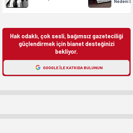
Nedeni D
Hak odaklı, çok sesli, bağımsız gazeteciliği
güçlendirmek için bianet desteğinizi
bekliyor.
GOOGLE ILE KATKIDA BULUNUN