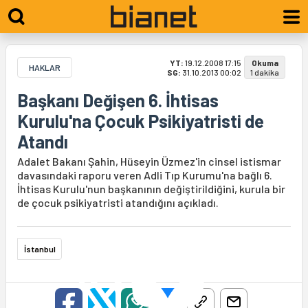
YT:
19.12.2008 17:15
Okuma
HAKLAR
SG:
31.10.2013 00:02
1 dakika
Başkanı Değişen 6. İhtisas
Kurulu'na Çocuk Psikiyatristi de
Atandı
Adalet Bakanı Şahin, Hüseyin Üzmez'in cinsel istismar
davasındaki raporu veren Adli Tıp Kurumu'na bağlı 6.
İhtisas Kurulu'nun başkanının değiştirildiğini, kurula bir
de çocuk psikiyatristi atandığını açıkladı.
İstanbul