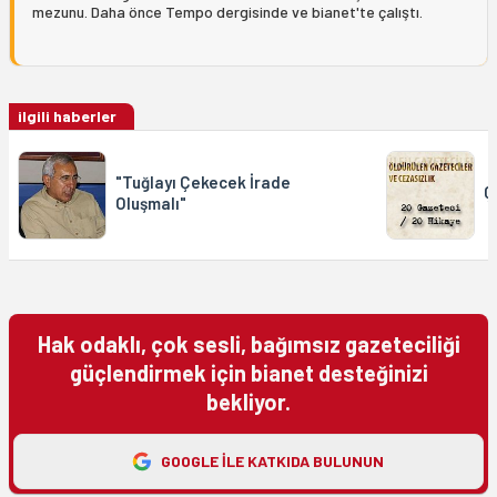
mezunu. Daha önce Tempo dergisinde ve bianet'te çalıştı.
ilgili haberler
"Tuğlayı Çekecek İrade
Ç
Oluşmalı"
Hak odaklı, çok sesli, bağımsız gazeteciliği
güçlendirmek için bianet desteğinizi
bekliyor.
GOOGLE ILE KATKIDA BULUNUN