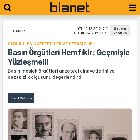
YT:
14.12.2012 17:41
Okuma
HABER
SG:
06.04.2021 13:35
3 dakika
ÖLDÜRÜLEN GAZETECİLER VE CEZASIZLIK
Basın Örgütleri Hemfikir: Geçmişle
Yüzleşmeli!
Basın meslek örgütleri gazeteci cinayetlerini ve
cezasızlık olgusunu değerlendirdi.
Emel Gülcan