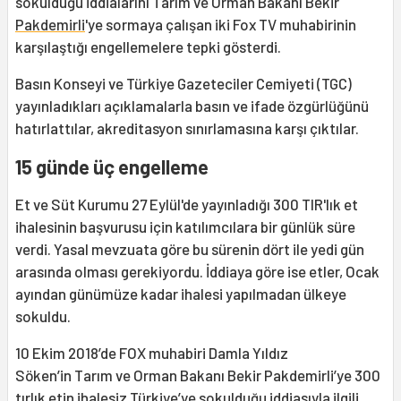
sokulduğu iddialarını Tarım ve Orman Bakanı Bekir
Pakdemirli
'ye sormaya çalışan iki Fox TV muhabirinin
karşılaştığı engellemelere tepki gösterdi.
Basın Konseyi ve Türkiye Gazeteciler Cemiyeti (TGC)
yayınladıkları açıklamalarla basın ve ifade özgürlüğünü
hatırlattılar, akreditasyon sınırlamasına karşı çıktılar.
15 günde üç engelleme
Et ve Süt Kurumu 27 Eylül'de yayınladığı 300 TIR'lık et
ihalesinin başvurusu için katılımcılara bir günlük süre
verdi. Yasal mevzuata göre bu sürenin dört ile yedi gün
arasında olması gerekiyordu. İddiaya göre ise etler, Ocak
ayından günümüze kadar ihalesi yapılmadan ülkeye
sokuldu.
10 Ekim 2018’de FOX muhabiri Damla Yıldız
Söken’in Tarım ve Orman Bakanı Bekir Pakdemirli’ye 300
tırlık etin ihalesiz Türkiye’ye sokulduğu iddiasıyla ilgili