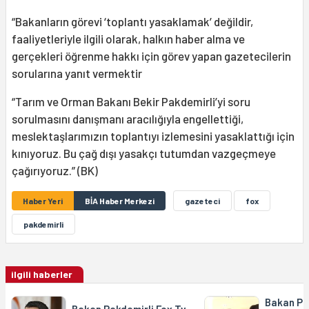
“Bakanların görevi ‘toplantı yasaklamak’ değildir,
faaliyetleriyle ilgili olarak, halkın haber alma ve
gerçekleri öğrenme hakkı için görev yapan gazetecilerin
sorularına yanıt vermektir
“Tarım ve Orman Bakanı Bekir Pakdemirli’yi soru
sorulmasını danışmanı aracılığıyla engellettiği,
meslektaşlarımızın toplantıyı izlemesini yasaklattığı için
kınıyoruz. Bu çağ dışı yasakçı tutumdan vazgeçmeye
çağırıyoruz.” (BK)
Haber Yeri
BİA Haber Merkezi
gazeteci
fox
pakdemirli
ilgili haberler
Bakan Pa
Bakan Pakdemirli Fox Tv