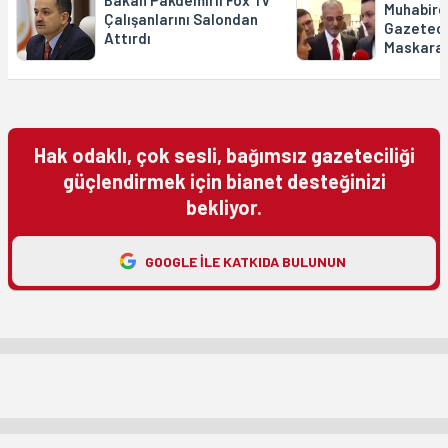
Muhabire:
Çalışanlarını Salondan
Gazetecil
Attırdı
Maskaral
Hak odaklı, çok sesli, bağımsız gazeteciliği
güçlendirmek için bianet desteğinizi
bekliyor.
GOOGLE ILE KATKIDA BULUNUN