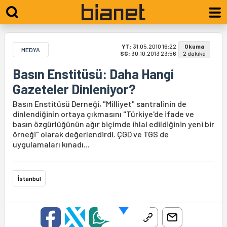
YT:
31.05.2010 16:22
Okuma
MEDYA
SG:
30.10.2013 23:56
2 dakika
Basın Enstitüsü: Daha Hangi
Gazeteler Dinleniyor?
Basın Enstitüsü Derneği, "Milliyet" santralinin de
dinlendiğinin ortaya çıkmasını "Türkiye'de ifade ve
basın özgürlüğünün ağır biçimde ihlal edildiğinin yeni bir
örneği" olarak değerlendirdi. ÇGD ve TGS de
uygulamaları kınadı...
İstanbul