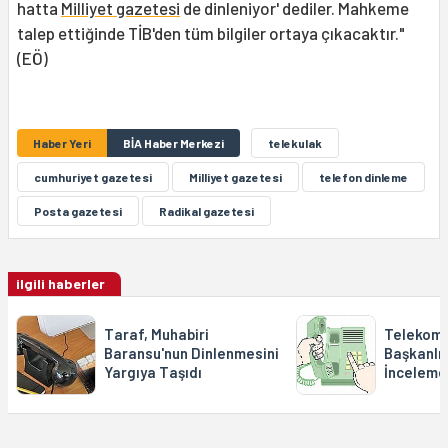
hatta
Milliyet gazetesi
de dinleniyor' dediler. Mahkeme
talep ettiğinde TİB'den tüm bilgiler ortaya çıkacaktır."
(EÖ)
Haber Yeri
BİA Haber Merkezi
telekulak
cumhuriyet gazetesi
Milliyet gazetesi
telefon dinleme
Posta gazetesi
Radikal gazetesi
ilgili haberler
Taraf, Muhabiri
Telekomü
Baransu'nun Dinlenmesini
Başkanlığ
Yargıya Taşıdı
İnceleme