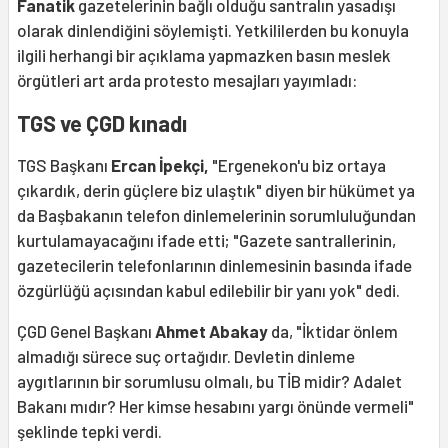
Fanatik
gazetelerinin bağlı olduğu santralın yasadışı
olarak dinlendiğini söylemişti. Yetkililerden bu konuyla
ilgili herhangi bir açıklama yapmazken basın meslek
örgütleri art arda protesto mesajları yayımladı:
TGS ve ÇGD kınadı
TGS Başkanı
Ercan İpekçi,
"Ergenekon'u biz ortaya
çıkardık, derin güçlere biz ulaştık" diyen bir hükümet ya
da Başbakanın telefon dinlemelerinin sorumluluğundan
kurtulamayacağını ifade etti; "Gazete santrallerinin,
gazetecilerin telefonlarının dinlemesinin basında ifade
özgürlüğü açısından kabul edilebilir bir yanı yok" dedi.
ÇGD Genel Başkanı
Ahmet Abakay
da, "İktidar önlem
almadığı sürece suç ortağıdır. Devletin dinleme
aygıtlarının bir sorumlusu olmalı, bu TİB midir? Adalet
Bakanı mıdır? Her kimse hesabını yargı önünde vermeli"
şeklinde tepki verdi.